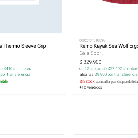
00823/01010USA
 Thermo Sleeve Grip
Remo Kayak Sea Wolf Ergo
Gala Sport
$
329.900
de $
416
sin interés
en
12
cuotas de $
27.492
sin inter
por transferencia.
ahorras
$
9.900
por transferencia
nible
Sin stock
, consulta por disponibilida
+10 Vendidos