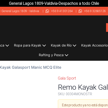
General Lagos 1809-Valdivia-Despachos a todo Chile
-
General Lagos 1809 - Valdivia
|
+56 9 41301264
|
+56 9 32685128
sca
Ropa para Kayak
Kayak de Río
Kayak Accesorio
Rafting y Pesca
Kayak Galasport Manic MCQ Elite
Gala Sport
Remo Kayak Gal
SKU:
00304MONOSTR
Este producto ya no está dispon