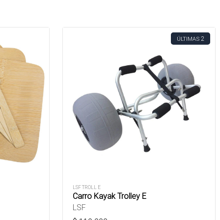
2
ÚLTIMAS
LSF TROLL E
Carro Kayak Trolley E
LSF