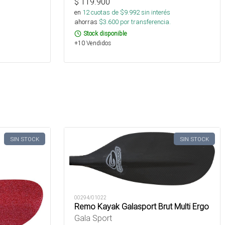
$
119.900
en
12
cuotas de $
9.992
sin interés
ahorras
$
3.600
por transferencia.
Stock disponible
+10 Vendidos
SIN STOCK
SIN STOCK
00294/01022
Remo Kayak Galasport Brut Multi Ergo
Gala Sport