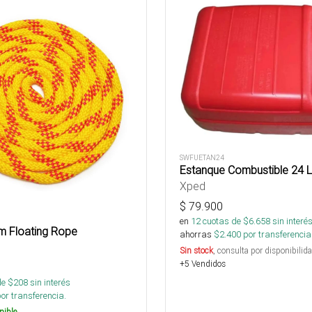
SWFUETAN24
Estanque Combustible 24 L
Xped
$
79.900
en
12
cuotas de $
6.658
sin interé
m Floating Rope
ahorras
$
2.400
por transferencia
Sin stock
, consulta por disponibilida
+5 Vendidos
de $
208
sin interés
or transferencia.
nible