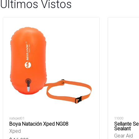
Últimos Vistos
natxped01
11000
Boya Natación Xped NG08
Sellante Se
Sealant
Xped
Gear Aid