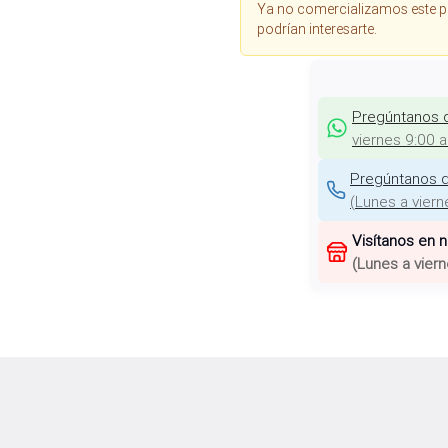
Ya no comercializamos este p
podrían interesarte.
Pregúntanos 
viernes 9:00 
Pregúntanos d
(
Lunes a viern
Visítanos en 
(
Lunes a viern