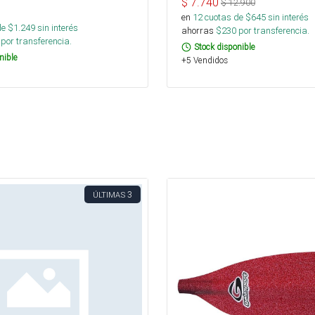
$
7.740
$
12.900
en
12
cuotas de $
645
sin interés
de $
1.249
sin interés
ahorras
$
230
por transferencia.
por transferencia.
Stock disponible
nible
+5 Vendidos
3
ÚLTIMAS