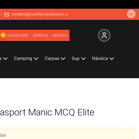
|
contacto@pueblitoexpediciones.cl
LIQUIDACIÓN
OFERTAS
MARCAS
s
Camping
Carpas
Sup
Náutica
asport Manic MCQ Elite
ible