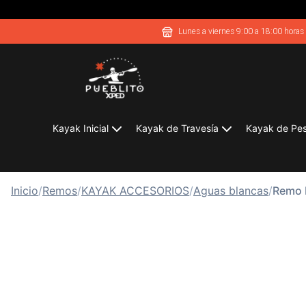
Lunes a viernes 9:00 a 18:00 horas
Kayak Inicial
Kayak de Travesía
Kayak de Pe
Inicio
/
Remos
/
KAYAK ACCESORIOS
/
Aguas blancas
/
Remo 