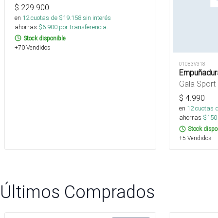
$
229.900
en
12
cuotas de $
19.158
sin interés
ahorras
$
6.900
por transferencia.
Stock disponible
+70 Vendidos
01083V318
Empuñadura
Gala Sport
$
4.990
en
12
cuotas 
ahorras
$
150
Stock dispo
+5 Vendidos
Últimos Comprados