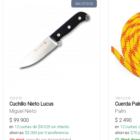
SIN STOCK
120-G10
10612-Y/R
Cuchillo Nieto Lucus
Cuerda Pal
Miguel Nieto
Palm
$
99.900
$
2.490
en
12
cuotas de $
8.325
sin interés
en
12
cuotas 
ahorras
$
3.000
por transferencia.
ahorras
$
70
p
Sin stock
, consulta por disponibilidad.
Stock dispo