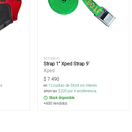
RD1CS9G/O
Strap 1” Xped Strap 9`
Xped
$
7.490
és
en
12
cuotas de $
624
sin interés
.
ahorras
$
220
por transferencia.
Stock disponible
+600 Vendidos