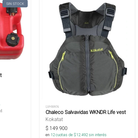
SIN STOCK
t
s
.
LVHWKN
d.
Chaleco Salvavidas WKNDR Life vest
Kokatat
$
149.900
en
12
cuotas de $
12.492
sin interés