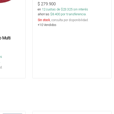
$
279.900
en
12
cuotas de $
23.325
sin interés
ahorras
$
8.400
por transferencia.
Sin stock
, consulta por disponibilidad.
+10 Vendidos
 Multi
és
.
d.