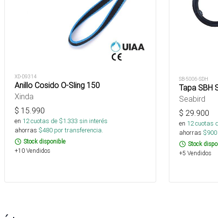
XD-D9314
SB-5006-SDH
Anillo Cosido O-Sling 150
Tapa SBH S
Xinda
Seabird
$
15.990
$
29.900
en
12
cuotas de $
1.333
sin interés
en
12
cuotas 
ahorras
$
480
por transferencia.
ahorras
$
900
Stock disponible
Stock dispo
+10 Vendidos
+5 Vendidos