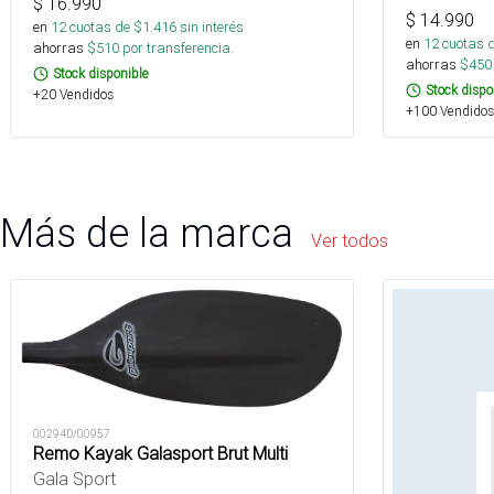
$
16.990
$
14.990
en
12
cuotas de $
1.416
sin interés
en
12
cuotas 
ahorras
$
510
por transferencia.
ahorras
$
450
Stock disponible
Stock dispo
+20 Vendidos
+100 Vendidos
Más de la marca
Ver todos
00294D/00957
Remo Kayak Galasport Brut Multi
Gala Sport