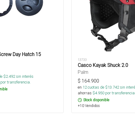
crew Day Hatch 15
13733
Casco Kayak Shuck 2.0
Palm
de $
2.492
sin interés
$
164.900
por transferencia.
en
12
cuotas de $
13.742
sin inter
nible
ahorras
$
4.950
por transferencia
Stock disponible
+10 Vendidos