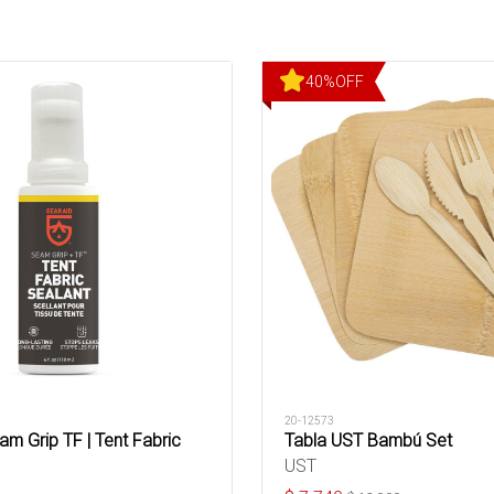
40
%
OFF
20-12573
am Grip TF | Tent Fabric
Tabla UST Bambú Set
UST