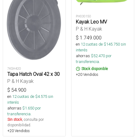
PH030150
Kayak Leo MV
P & H Kayak
$
1.749.000
en
12
cuotas de $
145.750
sin
interés
ahorras
$
52.470
por
transferencia.
Stock disponible
7KSH42O
Tapa Hatch Oval 42 x 30
+20 Vendidos
P & H Kayak
$
54.900
en
12
cuotas de $
4.575
sin
interés
ahorras
$
1.650
por
transferencia.
Sin stock
, consulta por
disponibilidad.
+20 Vendidos