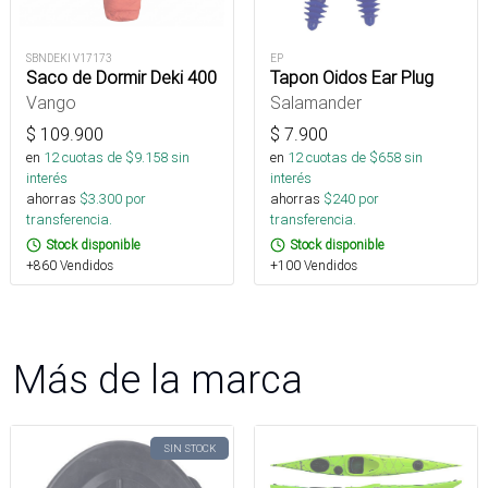
SBNDEKI V17173
EP
Saco de Dormir Deki 400
Tapon Oidos Ear Plug
Vango
Salamander
$
109.900
$
7.900
en
12
cuotas de $
9.158
sin
en
12
cuotas de $
658
sin
interés
interés
ahorras
$
3.300
por
ahorras
$
240
por
transferencia.
transferencia.
Stock disponible
Stock disponible
+860 Vendidos
+100 Vendidos
Más de la marca
SIN STOCK