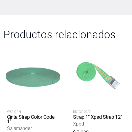
Productos relacionados
WBR-GRN
RD1CS12G/O
Cinta Strap Color Code
Strap 1” Xped Strap 12`
1"
Xped
Salamander