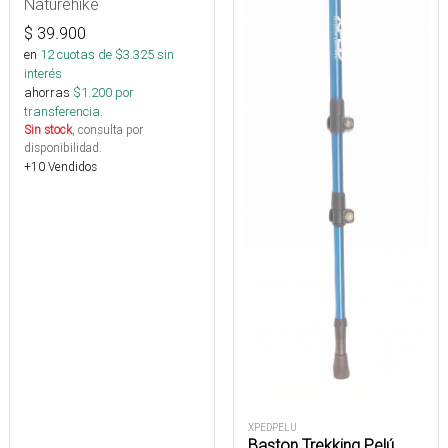
Naturehike
$
39.900
en
12
cuotas de $
3.325
sin
interés
ahorras
$
1.200
por
transferencia.
Sin stock
, consulta por
disponibilidad.
+10 Vendidos
XPEDPELU
Baston Trekking Pelú