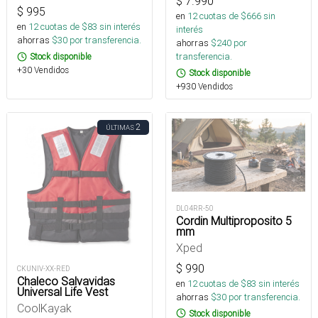
$
7.990
$
995
en
12
cuotas de $
666
sin
en
12
cuotas de $
83
sin interés
interés
ahorras
$
30
por transferencia.
ahorras
$
240
por
transferencia.
Stock disponible
+30 Vendidos
Stock disponible
+930 Vendidos
2
ÚLTIMAS
DL04RR-50
Cordin Multiproposito 5
mm
Xped
$
990
CKUNIV-XX-RED
Chaleco Salvavidas
en
12
cuotas de $
83
sin interés
Universal Life Vest
ahorras
$
30
por transferencia.
CoolKayak
Stock disponible