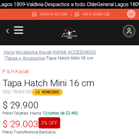
agos 1809-Valdivia-Despachos a todo Chile
General Lagos 1809-
+56 9 41301264
|
+56 9 32685128
Inicio
/
Accesorios Kayak
/
KAYAK ACCESORIOS
/
Tapas y Accesorios
/
Tapa Hatch Mini 16 cm
P & H Kayak
Tapa Hatch Mini 16 cm
SKU:
7KSH16O
+5 VENDIDOS
$
29.900
Precio Tarjetas: Hasta
12
cuotas de $
2.492
$
29.003
3
% OFF
Precio Transferencia Bancaria