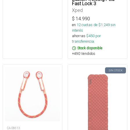
Fast Lock 3
Xped
$
14.990
en
12
cuotas de $
1.249
sin
interés
ahorras
$
450
por
transferencia.
Stock disponible
+490 Vendidos
SIN STOCK
CA-D8613