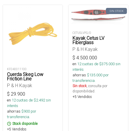
SIN STOCK
CETUSLVPG/D
Kayak Cetus LV
Fiberglass
P & H Kayak
$
4.500.000
en
12
cuotas de $
375.000
sin
interés
KF040011100
Cuerda Skeg Low
ahorras
$
135.000
por
Friction Line
transferencia.
P & H Kayak
Sin stock
, consulta por
disponibilidad.
$
29.900
+5 Vendidos
en
12
cuotas de $
2.492
sin
interés
ahorras
$
900
por
transferencia.
Stock disponible
+5 Vendidos