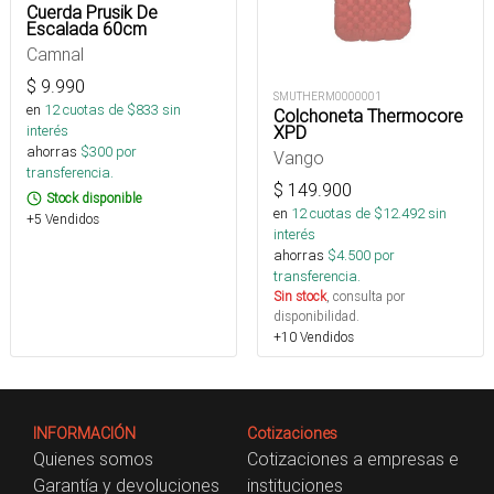
Cuerda Prusik De
Escalada 60cm
Camnal
$
9.990
SMUTHERM0000001
en
12
cuotas de $
833
sin
Colchoneta Thermocore
XPD
interés
ahorras
$
300
por
Vango
transferencia.
$
149.900
Stock disponible
en
12
cuotas de $
12.492
sin
+5 Vendidos
interés
ahorras
$
4.500
por
transferencia.
Sin stock
, consulta por
disponibilidad.
+10 Vendidos
INFORMACIÓN
Cotizaciones
Quienes somos
Cotizaciones a empresas e
Garantía y devoluciones
instituciones