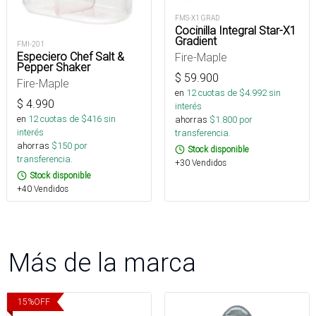
FMS-X1 GRAD
Cocinilla Integral Star-X1
Gradient
FMI-201
Especiero Chef Salt &
Fire-Maple
Pepper Shaker
$
59.900
Fire-Maple
en
12
cuotas de $
4.992
sin
$
4.990
interés
en
12
cuotas de $
416
sin
ahorras
$
1.800
por
interés
transferencia.
ahorras
$
150
por
Stock disponible
transferencia.
+30 Vendidos
Stock disponible
+40 Vendidos
Más de la marca
15
%
OFF