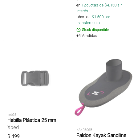
en
12
cuotas de $
4.158
sin
interés
ahorras
$
1.500
por
transferencia.
Stock disponible
+5 Vendidos
heb25
Hebilla Plástica 25 mm
Xped
KAKR306B
Faldon Kayak Sandiline
$
499