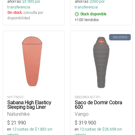
ahorras
$
3.900
por
ahorras
$
360
por
transferencia.
transferencia.
Sin stock
, consulta por
Stock disponible
disponibilidad.
+100 Vendidos
SIN STOCK
NH17N002-
SBQCOBRA A07181
Sabana High Elasticy
Saco de Dormir Cobra
Sleeping bag Liner
600
Naturehike
Vango
$
21.990
$
319.900
en
12
cuotas de $
1.833
sin
en
12
cuotas de $
26.658
sin
interés
interés