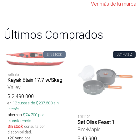
Ver más de la marca
Últimos Comprados
2
SIN STOCK
ÚLTIMAS
vallseta
Kayak Etain 17.7 w/Skeg
Valley
$
2.490.000
en
12
cuotas de $
207.500
sin
interés
ahorras
$
74.700
por
1401101
transferencia.
Set Ollas Feast 1
Sin stock
, consulta por
Fire-Maple
disponibilidad.
$
49.900
+20 Vendidos