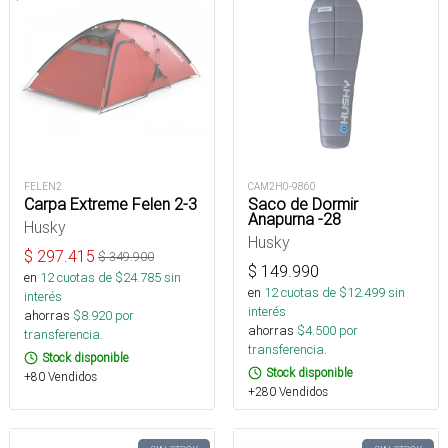
FELEN2
CAM2H0-9860
Carpa Extreme Felen 2-3
Saco de Dormir
Anapurna -28
Husky
Husky
$
297.415
$
349.900
$
149.990
en
12
cuotas de $
24.785
sin
en
12
cuotas de $
12.499
sin
interés
interés
ahorras
$
8.920
por
ahorras
$
4.500
por
transferencia.
transferencia.
Stock disponible
Stock disponible
+80 Vendidos
+280 Vendidos