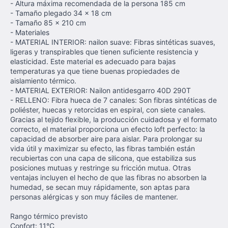
- Altura máxima recomendada de la persona 185 cm
- Tamaño plegado 34 x 18 cm
- Tamaño 85 x 210 cm
- Materiales
- MATERIAL INTERIOR: nailon suave: Fibras sintéticas suaves,
ligeras y transpirables que tienen suficiente resistencia y
elasticidad. Este material es adecuado para bajas
temperaturas ya que tiene buenas propiedades de
aislamiento térmico.
- MATERIAL EXTERIOR: Nailon antidesgarro 40D 290T
- RELLENO: Fibra hueca de 7 canales: Son fibras sintéticas de
poliéster, huecas y retorcidas en espiral, con siete canales.
Gracias al tejido flexible, la producción cuidadosa y el formato
correcto, el material proporciona un efecto loft perfecto: la
capacidad de absorber aire para aislar. Para prolongar su
vida útil y maximizar su efecto, las fibras también están
recubiertas con una capa de silicona, que estabiliza sus
posiciones mutuas y restringe su fricción mutua. Otras
ventajas incluyen el hecho de que las fibras no absorben la
humedad, se secan muy rápidamente, son aptas para
personas alérgicas y son muy fáciles de mantener.
Rango térmico previsto
Confort: 11°C