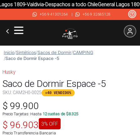
agos 1809-Valdivia-Despachos a todo Chile
General Lagos 1809-
+56 9 41301264
|
+56 9 32685128
Inicio
/
Sintéticos
/
Sacos de Dormir
/
CAMPING
/
Saco de Dormir Espace -5
Husky
Saco de Dormir Espace -5
SKU:
CAM2H0-0025
+40 VENDIDOS
$
99.900
Precio Tarjetas: Hasta
12
cuotas de $
8.325
$
96.903
3
% OFF
Precio Transferencia Bancaria