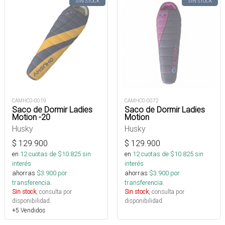
SIN STOCK
SIN STOCK
CAMHC0-0019
CAMHC0-0072
Saco de Dormir Ladies
Saco de Dormir Ladies
Motion -20
Motion
Husky
Husky
$
129.900
$
129.900
en
12
cuotas de $
10.825
sin
en
12
cuotas de $
10.825
sin
interés
interés
ahorras
$
3.900
por
ahorras
$
3.900
por
transferencia.
transferencia.
Sin stock
, consulta por
Sin stock
, consulta por
disponibilidad.
disponibilidad.
+5 Vendidos