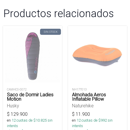
Productos relacionados
SIN STOCK
CAMHC0-0072
NH17T013
Saco de Dormir Ladies
Almohada Aeros
Motion
Inflatable Pillow
Husky
Naturehike
$
129.900
$
11.900
en
12
cuotas de $
10.825
sin
en
12
cuotas de $
992
sin
interés
interés