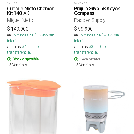
140-AK
58KAYAK
Cuchillo Nieto Chaman
Brujula Silva 58 Kayak
Kit 140-AK
Compass
Miguel Nieto
Paddler Supply
$
149.900
$
99.900
en
12
cuotas de $
12.492
sin
en
12
cuotas de $
8.325
sin
interés
interés
ahorras
$
4.500
por
ahorras
$
3.000
por
transferencia.
transferencia.
Stock disponible
Llega pronto!
+5 Vendidos
+5 Vendidos