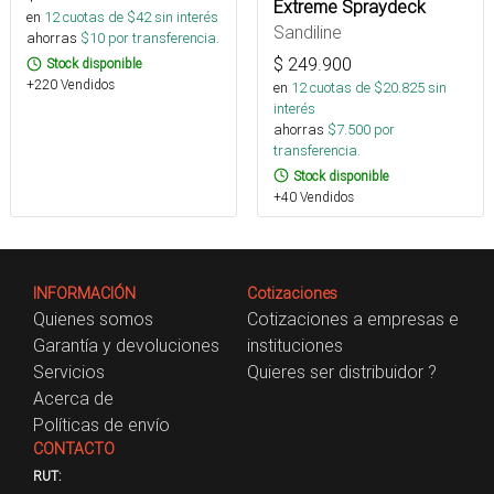
Extreme Spraydeck
en
12
cuotas de $
42
sin interés
Sandiline
ahorras
$
10
por transferencia.
$
249.900
Stock disponible
+220 Vendidos
en
12
cuotas de $
20.825
sin
interés
ahorras
$
7.500
por
transferencia.
Stock disponible
+40 Vendidos
INFORMACIÓN
Cotizaciones
Quienes somos
Cotizaciones a empresas e
Garantía y devoluciones
instituciones
Servicios
Quieres ser distribuidor ?
Acerca de
Políticas de envío
CONTACTO
RUT: