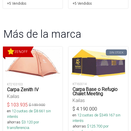
+5 Vendidos
+5 Vendidos
Más de la marca
35
%
OFF
SIN STOCK
KT160014
KT2103103
Carpa Base o Refugio
Carpa Zenith IV
Chalet Meeting
Kailas
Kailas
$
103.935
$
159.900
$
4.190.000
en
12
cuotas de $
8.661
sin
en
12
cuotas de $
349.167
sin
interés
interés
ahorras
$
3.120
por
ahorras
$
125.700
por
transferencia.