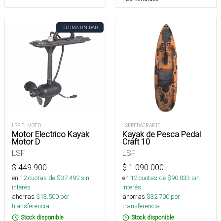
ÚLTIMA UNIDAD
LSF ELMOT D
LSFPEDACRAF10
Motor Electrico Kayak
Kayak de Pesca Pedal
Motor D
Craft 10
LSF
LSF
$
449.900
$
1.090.000
en
12
cuotas de $
37.492
sin
en
12
cuotas de $
90.833
sin
interés
interés
ahorras
$
13.500
por
ahorras
$
32.700
por
transferencia.
transferencia.
Stock disponible
Stock disponible