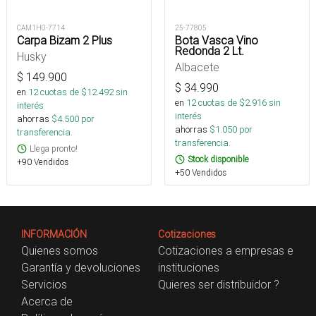
CAM1H0-7714
25-77805
Carpa Bizam 2 Plus
Bota Vasca Vino
Redonda 2 Lt.
Husky
Albacete
$
149.900
$
34.990
en
12
cuotas de $
12.492
sin
en
12
cuotas de $
2.916
sin
interés
interés
ahorras
$
4.500
por
ahorras
$
1.050
por
transferencia.
transferencia.
Llega pronto!
Stock disponible
+90 Vendidos
+50 Vendidos
INFORMACIÓN
Cotizaciones
Quienes somos
Cotizaciones a empresas e
Garantía y devoluciones
instituciones
Servicios
Quieres ser distribuidor ?
Acerca de