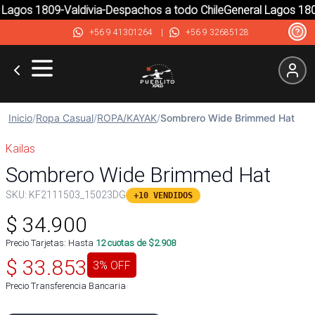
Lagos 1809-Valdivia-Despachos a todo Chile
General Lagos 1809
+56 9 41301264
|
+56 9 32685128
Inicio
/
Ropa Casual
/
ROPA/KAYAK
/
Sombrero Wide Brimmed Hat
Kailas
Sombrero Wide Brimmed Hat
SKU:
KF2111503_15023DG
+10 VENDIDOS
$
34.900
Precio Tarjetas: Hasta
12
cuotas de $
2.908
$
33.853
3
% OFF
Precio Transferencia Bancaria