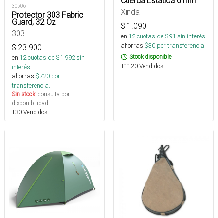
Cuerda Estatica 6 mm
30606
Xinda
Protector 303 Fabric
Guard, 32 Oz
$
1.090
303
en
12
cuotas de $
91
sin interés
ahorras
$
30
por transferencia.
$
23.900
Stock disponible
en
12
cuotas de $
1.992
sin
+1120 Vendidos
interés
ahorras
$
720
por
transferencia.
Sin stock
, consulta por
disponibilidad.
+30 Vendidos