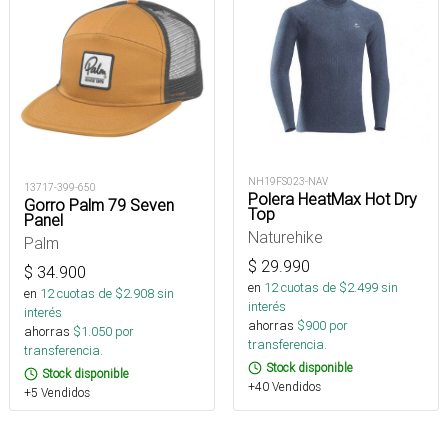
NH19FS023-NAV
13717-399-650
Polera HeatMax Hot Dry
Gorro Palm 79 Seven
Top
Panel
Naturehike
Palm
$
29.990
$
34.900
en
12
cuotas de $
2.499
sin
en
12
cuotas de $
2.908
sin
interés
interés
ahorras
$
900
por
ahorras
$
1.050
por
transferencia.
transferencia.
Stock disponible
Stock disponible
+40 Vendidos
+5 Vendidos