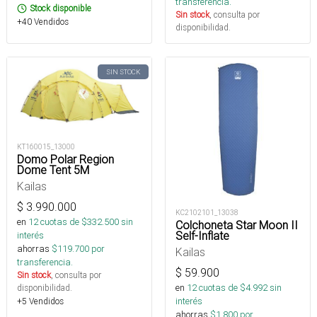
transferencia.
Stock disponible
Sin stock
, consulta por
+40 Vendidos
disponibilidad.
SIN STOCK
KT160015_13000
Domo Polar Region
Dome Tent 5M
Kailas
$
3.990.000
KC2102101_13038
en
12
cuotas de $
332.500
sin
Colchoneta Star Moon II
Self-Inflate
interés
ahorras
$
119.700
por
Kailas
transferencia.
$
59.900
Sin stock
, consulta por
en
12
cuotas de $
4.992
sin
disponibilidad.
interés
+5 Vendidos
ahorras
$
1.800
por