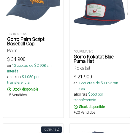
13716-402-650
Gorro Palm Script
Baseball Cap
Palm
ACUPUMANY0
Gorro Kokatat Blue
$
34.900
Puma Hat
en
12
cuotas de $
2.908
sin
Kokatat
interés
$
21.900
ahorras
$
1.050
por
transferencia.
en
12
cuotas de $
1.825
sin
interés
Stock disponible
ahorras
$
660
por
+5 Vendidos
transferencia.
Stock disponible
+20 Vendidos
2
ÚLTIMAS