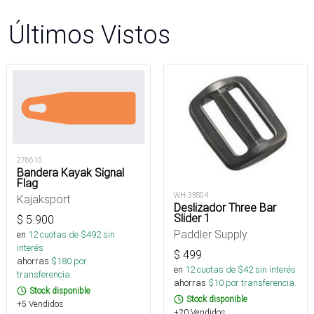
Últimos Vistos
276610
Bandera Kayak Signal
Flag
WH-3BS04
Kajaksport
Deslizador Three Bar
Slider 1
$
5.900
Paddler Supply
en
12
cuotas de $
492
sin
interés
$
499
ahorras
$
180
por
en
12
cuotas de $
42
sin interés
transferencia.
ahorras
$
10
por transferencia.
Stock disponible
Stock disponible
+5 Vendidos
+20 Vendidos