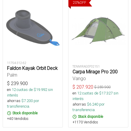
20
%
OFF
11754-312-62
TENMIRAGEP32151
Faldon Kayak Orbit Deck
Carpa Mirage Pro 200
Palm
Vango
$
239.900
$
207.920
$
259.900
en
12
cuotas de $
19.992
sin
en
12
cuotas de $
17.327
sin
interés
interés
ahorras
$
7.200
por
ahorras
$
6.240
por
transferencia.
transferencia.
Stock disponible
Stock disponible
+40 Vendidos
+1170 Vendidos