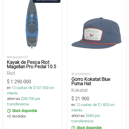
Mproangler10.5
Kayak de Pesca Riot
Magellan Pro Pedal 10.5
Riot
ACUPUMANY0
Gorro Kokatat Blue
$
1.290.000
Puma Hat
en
12
cuotas de $
107.500
sin
Kokatat
interés
$
21.900
ahorras
$
38.700
por
transferencia.
en
12
cuotas de $
1.825
sin
interés
Stock disponible
ahorras
$
660
por
+5 Vendidos
transferencia.
Stock disponible