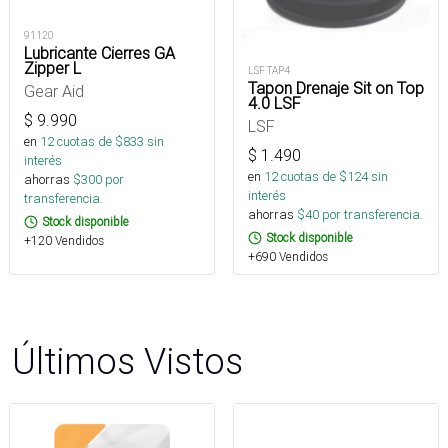
91120
Lubricante Cierres GA
Zipper L
LSF TAP4
Tapon Drenaje Sit on Top
Gear Aid
4.0 LSF
$
9.990
LSF
en
12
cuotas de $
833
sin
$
1.490
interés
en
12
cuotas de $
124
sin
ahorras
$
300
por
interés
transferencia.
ahorras
$
40
por transferencia.
Stock disponible
Stock disponible
+120 Vendidos
+690 Vendidos
Últimos Vistos