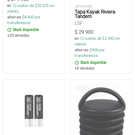
en
12
cuotas de $
23.325
sin
LSF RIVHATC
Tapa Kayak Riviera
interés
Tandem
ahorras
$
8.400
por
LSF
transferencia.
Stock disponible
$
29.900
+20 Vendidos
en
12
cuotas de $
2.492
sin
interés
ahorras
$
900
por
transferencia.
Stock disponible
+5 Vendidos