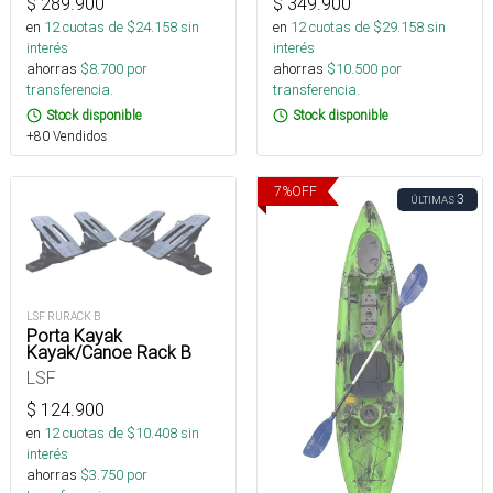
$
289.900
$
349.900
en
12
cuotas de $
24.158
sin
en
12
cuotas de $
29.158
sin
interés
interés
ahorras
$
8.700
por
ahorras
$
10.500
por
transferencia.
transferencia.
Stock disponible
Stock disponible
+80 Vendidos
7
%
OFF
3
ÚLTIMAS
LSF RURACK B
Porta Kayak
Kayak/Canoe Rack B
LSF
$
124.900
en
12
cuotas de $
10.408
sin
interés
ahorras
$
3.750
por