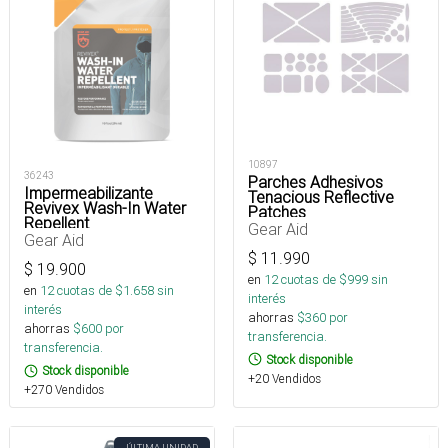
10897
36243
Parches Adhesivos
Impermeabilizante
Tenacious Reflective
Revivex Wash-In Water
Patches
Repellent
Gear Aid
Gear Aid
$
11.990
$
19.900
en
12
cuotas de $
999
sin
en
12
cuotas de $
1.658
sin
interés
interés
ahorras
$
360
por
ahorras
$
600
por
transferencia.
transferencia.
Stock disponible
Stock disponible
+20 Vendidos
+270 Vendidos
ÚLTIMA UNIDAD