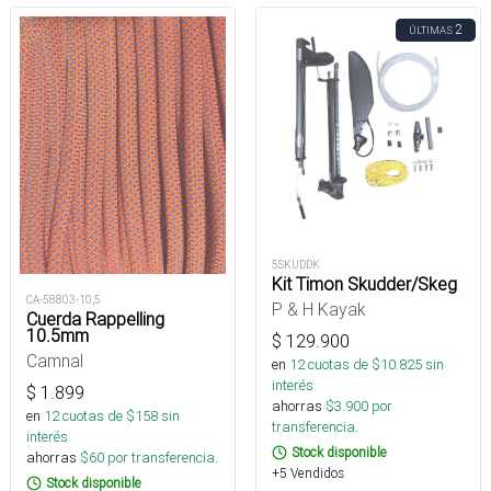
2
ÚLTIMAS
5SKUDDK
Kit Timon Skudder/Skeg
CA-58803-10,5
P & H Kayak
Cuerda Rappelling
10.5mm
$
129.900
Camnal
en
12
cuotas de $
10.825
sin
interés
$
1.899
ahorras
$
3.900
por
en
12
cuotas de $
158
sin
transferencia.
interés
Stock disponible
ahorras
$
60
por transferencia.
+5 Vendidos
Stock disponible