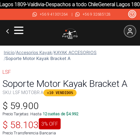
agos 1809-Valdivia-Despachos a todo Chile
General Lagos 1809-
+56 9 41301264
|
+56 9 32685128
Inicio
/
Accesorios Kayak
/
KAYAK ACCESORIOS
/
Soporte Motor Kayak Bracket A
LSF
Soporte Motor Kayak Bracket A
SKU:
LSF MOTOBR A
+10 VENDIDOS
$
59.900
Precio Tarjetas: Hasta
12
cuotas de $
4.992
$
58.103
3
% OFF
Precio Transferencia Bancaria