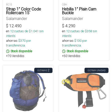
RC15
CBH
Strap 1” Color Code
Hebilla 1” Plain Cam
Rollercam 15`
Buckle
Salamander
Salamander
$
12.490
$
4.290
en
12
cuotas de $
1.041
sin
en
12
cuotas de $
358
sin
interés
interés
ahorras
$
370
por
ahorras
$
130
por
transferencia.
transferencia.
Stock disponible
Stock disponible
+70 Vendidos
+50 Vendidos
2
ÚLTIMAS
ÚLTIMA UNIDAD