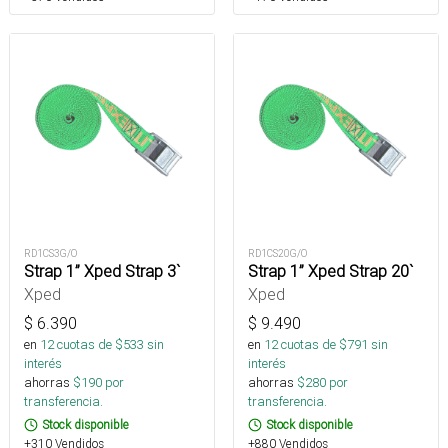
RD1CS3G/O
RD1CS20G/O
Strap 1” Xped Strap 3`
Strap 1” Xped Strap 20`
Xped
Xped
$
6.390
$
9.490
en
12
cuotas de $
533
sin
en
12
cuotas de $
791
sin
interés
interés
ahorras
$
190
por
ahorras
$
280
por
transferencia.
transferencia.
Stock disponible
Stock disponible
+310 Vendidos
+880 Vendidos