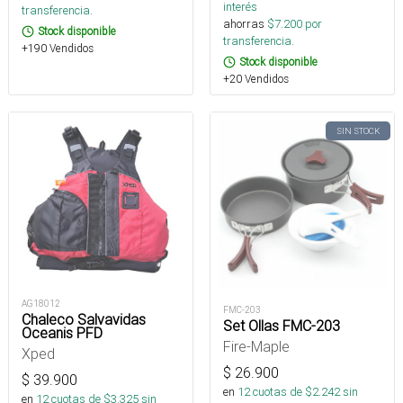
interés
transferencia.
ahorras
$
7.200
por
Stock disponible
transferencia.
+190 Vendidos
Stock disponible
+20 Vendidos
SIN STOCK
AG18012
FMC-203
Chaleco Salvavidas
Set Ollas FMC-203
Oceanis PFD
Fire-Maple
Xped
$
26.900
$
39.900
en
12
cuotas de $
2.242
sin
en
12
cuotas de $
3.325
sin