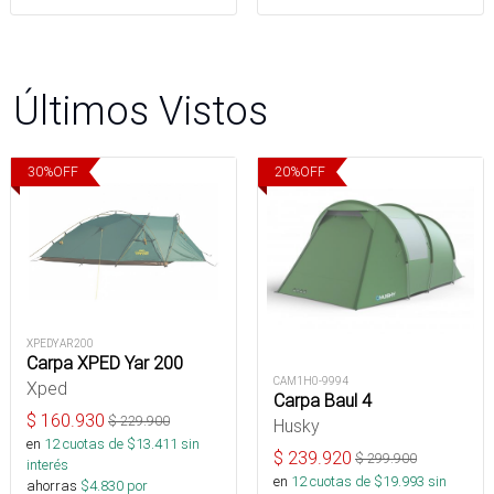
Últimos Vistos
30
%
OFF
20
%
OFF
XPEDYAR200
Carpa XPED Yar 200
CAM1H0-9994
Xped
Carpa Baul 4
$
160.930
$
229.900
Husky
en
12
cuotas de $
13.411
sin
$
239.920
$
299.900
interés
en
12
cuotas de $
19.993
sin
ahorras
$
4.830
por