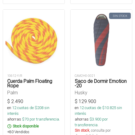
SIN STOCK
10612-Y/R
CAM2H0-0021
Cuerda Palm Floating
Saco de Dormir Emotion
Rope
-20
Palm
Husky
$
2.490
$
129.900
en
12
cuotas de $
208
sin
en
12
cuotas de $
10.825
sin
interés
interés
ahorras
$
70
por transferencia.
ahorras
$
3.900
por
transferencia.
Stock disponible
Sin stock
, consulta por
+80 Vendidos