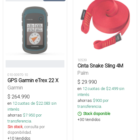
10539
Cinta Snake Sling 4M
Palm
010-00970-10
GPS Garmin eTrex 22 X
$
29.990
Garmin
en
12
cuotas de $
2.499
sin
interés
$
264.990
ahorras
$
900
por
en
12
cuotas de $
22.083
sin
transferencia.
interés
Stock disponible
ahorras
$
7.950
por
+30 Vendidos
transferencia.
Sin stock
, consulta por
disponibilidad.
+10 Vendidos