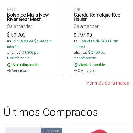
NRGB
KHR
Bolso de Malla New
Cuerda Remolque Keel
River Gear Mesh
Hauler
Salamander
Salamander
$
59.900
$
79.990
en
12
cuotas de $
4.992
sin
en
12
cuotas de $
6.666
sin
interés
interés
ahorras
$
1.800
por
ahorras
$
2.400
por
transferencia.
transferencia.
Stock disponible
Stock disponible
+5 Vendidos
+30 Vendidos
Ver más de la marca
Últimos Comprados
SIN STOCK