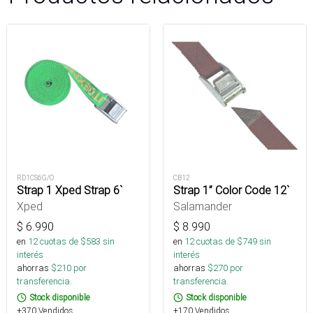
RD1CS6G/O
CB12
Strap 1 Xped Strap 6`
Strap 1” Color Code 12`
Xped
Salamander
$
6.990
$
8.990
en
12
cuotas de $
583
sin
en
12
cuotas de $
749
sin
interés
interés
ahorras
$
210
por
ahorras
$
270
por
transferencia.
transferencia.
Stock disponible
Stock disponible
+370 Vendidos
+170 Vendidos