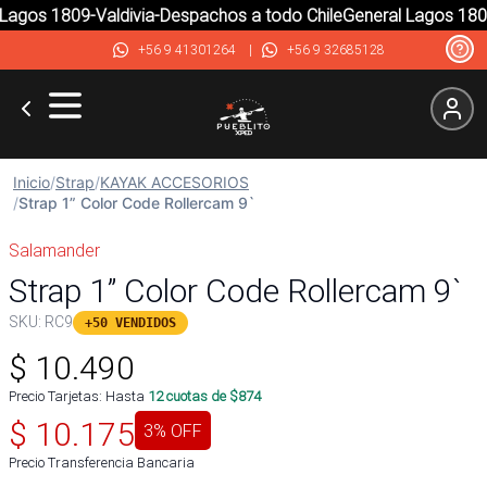
agos 1809-Valdivia-Despachos a todo Chile
General Lagos 1809-
+56 9 41301264
|
+56 9 32685128
Inicio
/
Strap
/
KAYAK ACCESORIOS
/
Strap 1” Color Code Rollercam 9`
Salamander
Strap 1” Color Code Rollercam 9`
SKU:
RC9
+50 VENDIDOS
$
10.490
Precio Tarjetas: Hasta
12
cuotas de $
874
$
10.175
3
% OFF
Precio Transferencia Bancaria