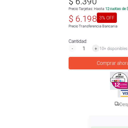
$
6.390
Precio Tarjetas: Hasta
12
cuotas de 
$
6.198
3
% OFF
Precio Transferencia Bancaria
Cantidad:
-
+
10+ disponibles
Comprar ahor
Des