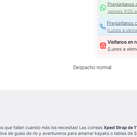
Pregúntanos 
viernes 9:00 
Pregúntanos d
(
Lunes a viern
Visítanos en 
(
Lunes a viern
Despacho normal
os que fallan cuando más los necesitas! Las correas
Xped Strap de 1
itiva de guías de río y aventureros para amarrar kayaks o tablas de S