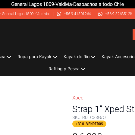
General Lagos 1809-Valdivia-Despachos a todo Chile
-
General Lagos 1809 - Valdivia
|
+56 9 41301264
|
+56 9 32685128
sca
Ropa para Kayak
Kayak de Río
Kayak Accesorio
Rafting y Pesca
Xped
Strap 1” Xped St
SKU:
RD1CS3G/O
+310 VENDIDOS