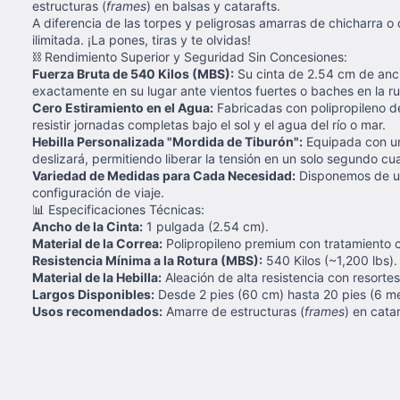
estructuras (
frames
) en balsas y catarafts.
A diferencia de las torpes y peligrosas amarras de chicharra o 
ilimitada. ¡La pones, tiras y te olvidas!
⛓️ Rendimiento Superior y Seguridad Sin Concesiones:
Fuerza Bruta de 540 Kilos (MBS):
Su cinta de 2.54 cm de anc
exactamente en su lugar ante vientos fuertes o baches en la ru
Cero Estiramiento en el Agua:
Fabricadas con polipropileno d
resistir jornadas completas bajo el sol y el agua del río o mar.
Hebilla Personalizada "Mordida de Tiburón":
Equipada con un
deslizará, permitiendo liberar la tensión en un solo segundo cu
Variedad de Medidas para Cada Necesidad:
Disponemos de u
configuración de viaje.
📊 Especificaciones Técnicas:
Ancho de la Cinta:
1 pulgada (2.54 cm).
Material de la Correa:
Polipropileno premium con tratamiento c
Resistencia Mínima a la Rotura (MBS):
540 Kilos (~1,200 lbs).
Material de la Hebilla:
Aleación de alta resistencia con resorte
Largos Disponibles:
Desde 2 pies (60 cm) hasta 20 pies (6 me
Usos recomendados:
Amarre de estructuras (
frames
) en cata