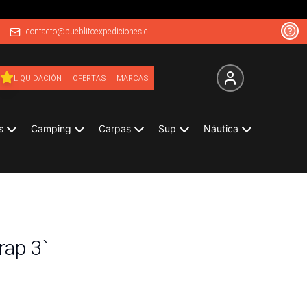
|
contacto@pueblitoexpediciones.cl
LIQUIDACIÓN
OFERTAS
MARCAS
s
Camping
Carpas
Sup
Náutica
rap 3`