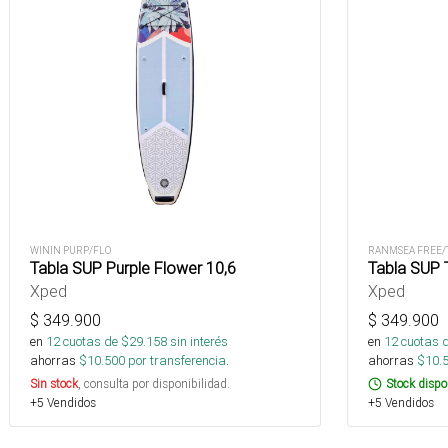
WININ PURP/FLO
RANMSEA FREE/
Tabla SUP Purple Flower 10,6
Tabla SUP 
Xped
Xped
$
349.900
$
349.900
en
12
cuotas de $
29.158
sin interés
en
12
cuotas 
ahorras
$
10.500
por transferencia.
ahorras
$
10.
Sin stock
, consulta por disponibilidad.
Stock dispo
+5 Vendidos
+5 Vendidos