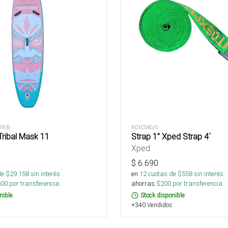
TRIB
RD1CS4G/O
Tribal Mask 11
Strap 1” Xped Strap 4`
Xped
$
6.690
de $
29.158
sin interés
en
12
cuotas de $
558
sin interés
500
por transferencia.
ahorras
$
200
por transferencia.
nible
Stock disponible
+340 Vendidos