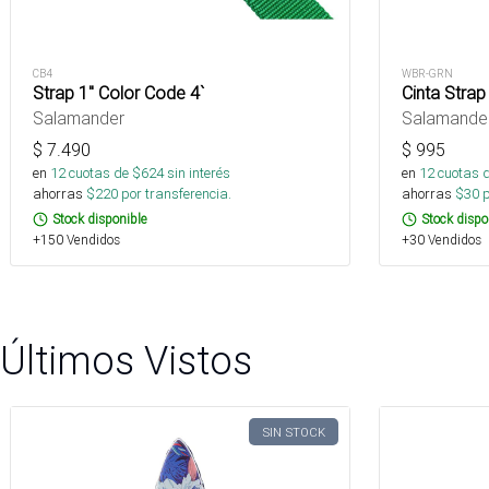
CB4
WBR-GRN
Strap 1" Color Code 4`
Cinta Strap
Salamander
Salamande
$
7.490
$
995
en
12
cuotas de $
624
sin interés
en
12
cuotas 
ahorras
$
220
por transferencia.
ahorras
$
30
p
Stock disponible
Stock dispo
+150 Vendidos
+30 Vendidos
Últimos Vistos
SIN STOCK