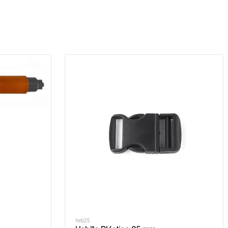
s
heb25