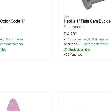
CBH
 Color Code 1"
Hebilla 1” Plain Cam Buckle
r
Salamander
$
4.290
de $
83
sin interés
en
12
cuotas de $
358
sin interés
or transferencia.
ahorras
$
130
por transferencia.
nible
Stock disponible
+50 Vendidos