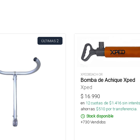
2
ÚLTIMAS
XPEDBOACH OR
Bomba de Achique Xped
Xped
$
16.990
en
12
cuotas de $
1.416
sin interé
ahorras
$
510
por transferencia.
Stock disponible
+730 Vendidos