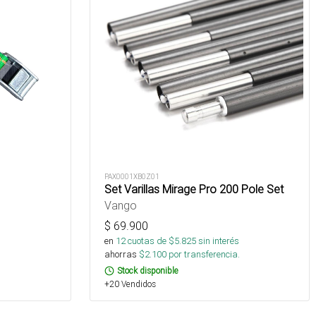
PAX0001XB0Z01
Set Varillas Mirage Pro 200 Pole Set
Vango
$
69.900
en
12
cuotas de $
5.825
sin interés
ahorras
$
2.100
por transferencia.
Stock disponible
+20 Vendidos