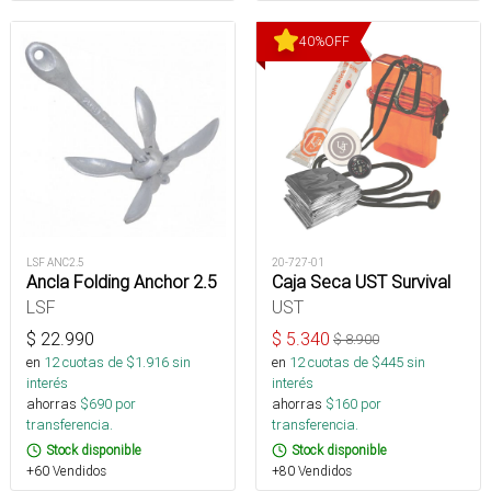
40
%
OFF
LSF ANC2.5
20-727-01
Ancla Folding Anchor 2.5
Caja Seca UST Survival
LSF
UST
$
22.990
$
5.340
$
8.900
en
12
cuotas de $
1.916
sin
en
12
cuotas de $
445
sin
interés
interés
ahorras
$
690
por
ahorras
$
160
por
transferencia.
transferencia.
Stock disponible
Stock disponible
+60 Vendidos
+80 Vendidos