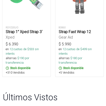
RD1CS3G/O
80860
Strap 1” Xped Strap 3`
Strap Fast Wrap 12
Xped
Gear Aid
$
6.390
$
5.990
en
12
cuotas de $
533
sin
en
12
cuotas de $
499
sin
interés
interés
ahorras
$
190
por
ahorras
$
180
por
transferencia.
transferencia.
Stock disponible
Stock disponible
+310 Vendidos
+5 Vendidos
Últimos Vistos