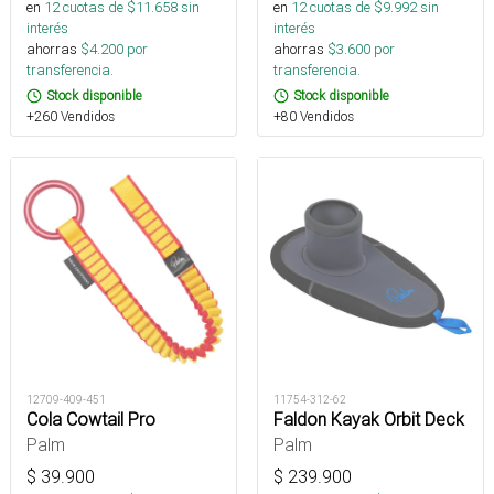
en
12
cuotas de $
11.658
sin
en
12
cuotas de $
9.992
sin
interés
interés
ahorras
$
4.200
por
ahorras
$
3.600
por
transferencia.
transferencia.
Stock disponible
Stock disponible
+260 Vendidos
+80 Vendidos
12709-409-451
11754-312-62
Cola Cowtail Pro
Faldon Kayak Orbit Deck
Palm
Palm
$
39.900
$
239.900