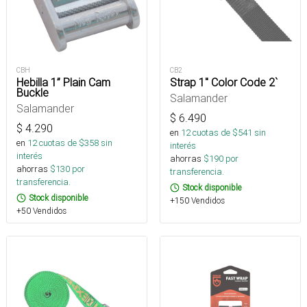
CBH
CB2
Hebilla 1” Plain Cam
Strap 1" Color Code 2`
Buckle
Salamander
Salamander
$
6.490
$
4.290
en
12
cuotas de $
541
sin
en
12
cuotas de $
358
sin
interés
interés
ahorras
$
190
por
ahorras
$
130
por
transferencia.
transferencia.
Stock disponible
Stock disponible
+150 Vendidos
+50 Vendidos