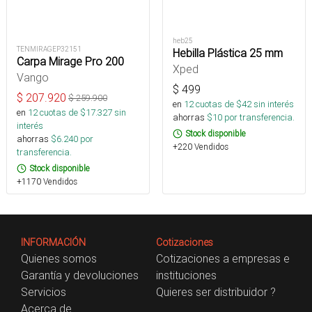
heb25
TENMIRAGEP32151
Hebilla Plástica 25 mm
Carpa Mirage Pro 200
Xped
Vango
$
499
$
207.920
$
259.900
en
12
cuotas de $
42
sin interés
en
12
cuotas de $
17.327
sin
ahorras
$
10
por transferencia.
interés
Stock disponible
ahorras
$
6.240
por
+220 Vendidos
transferencia.
Stock disponible
+1170 Vendidos
INFORMACIÓN
Cotizaciones
Quienes somos
Cotizaciones a empresas e
Garantía y devoluciones
instituciones
Servicios
Quieres ser distribuidor ?
Acerca de