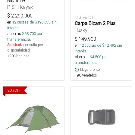
P & H Kayak
$
2.290.000
CAM1H0-7714
en
12
cuotas de $
190.833
sin
Carpa Bizam 2 Plus
interés
Husky
ahorras
$
68.700
por
$
149.900
transferencia.
Sin stock
, consulta por
en
12
cuotas de $
12.492
sin
disponibilidad.
interés
+20 Vendidos
ahorras
$
4.500
por
transferencia.
Llega pronto!
+90 Vendidos
20
%
OFF