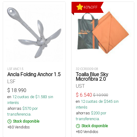
40
%
OFF
LSF ANC1.5
32-CCR0009-08
Ancla Folding Anchor 1.5
Toalla Blue Sky
Microfibra 2.0
LSF
UST
$
18.990
$
6.540
$
10.900
en
12
cuotas de $
1.583
sin
en
12
cuotas de $
545
sin
interés
interés
ahorras
$
570
por
ahorras
$
200
por
transferencia.
transferencia.
Stock disponible
Stock disponible
+80 Vendidos
+80 Vendidos