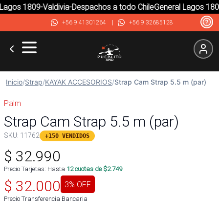
agos 1809-Valdivia-Despachos a todo Chile
General Lagos 1809-
+56 9 41301264
|
+56 9 32685128
Inicio
/
Strap
/
KAYAK ACCESORIOS
/
Strap Cam Strap 5.5 m (par)
Palm
Strap Cam Strap 5.5 m (par)
SKU:
11762
+150 VENDIDOS
$
32.990
Precio Tarjetas: Hasta
12
cuotas de $
2.749
$
32.000
3
% OFF
Precio Transferencia Bancaria