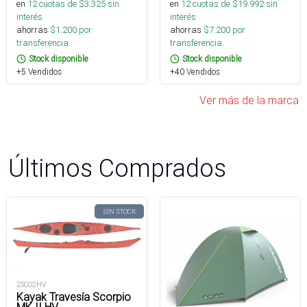
en
12
cuotas de $
3.325
sin
en
12
cuotas de $
19.992
sin
interés
interés
ahorras
$
1.200
por
ahorras
$
7.200
por
transferencia.
transferencia.
Stock disponible
Stock disponible
+5 Vendidos
+40 Vendidos
Ver más de la marca
Últimos Comprados
SIN STOCK
2SCO2HV
Kayak Travesía Scorpio
MK II HV