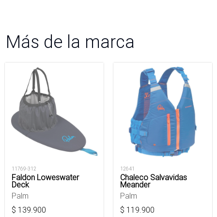
Más de la marca
11769-312
12641
Faldon Loweswater
Chaleco Salvavidas
Deck
Meander
Palm
Palm
$
139.900
$
119.900