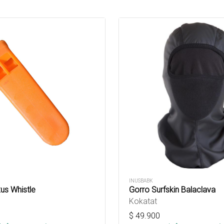
INUSBABK
us Whistle
Gorro Surfskin Balaclava
Kokatat
$
49.900