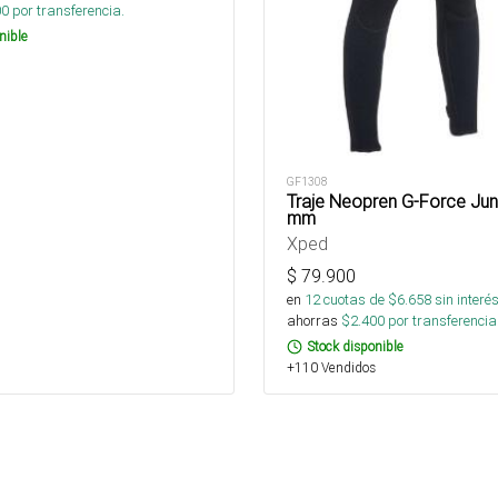
00
por transferencia.
nible
GF1308
Traje Neopren G-Force Juni
mm
Xped
$
79.900
en
12
cuotas de $
6.658
sin interé
ahorras
$
2.400
por transferencia
Stock disponible
+110 Vendidos