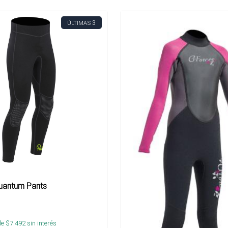
3
ÚLTIMAS
uantum Pants
de $
7.492
sin interés