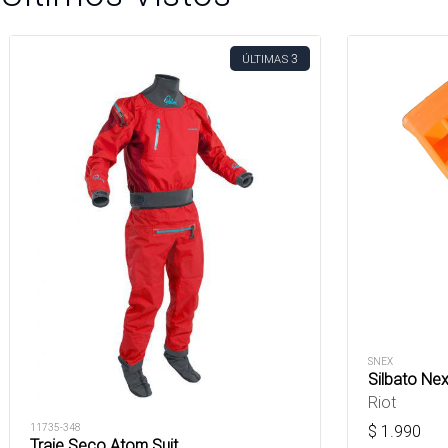
3
ÚLTIMAS
SNEX
Silbato Nex
Riot
11735-348
$
1.990
Traje Seco Atom Suit