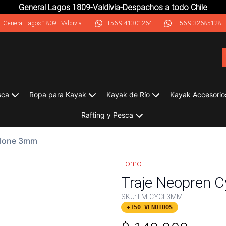
General Lagos 1809-Valdivia-Despachos a todo Chile
-
General Lagos 1809 - Valdivia
|
+56 9 41301264
|
+56 9 32685128
sca
Ropa para Kayak
Kayak de Río
Kayak Accesorio
Rafting y Pesca
clone 3mm
Lomo
Traje Neopren 
SKU:
LM-CYCL3MM
+150 VENDIDOS