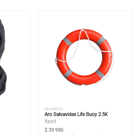
SW LFSAV 2,5
Aro Salvavidas Life Buoy 2.5K
Xped
$
39.990