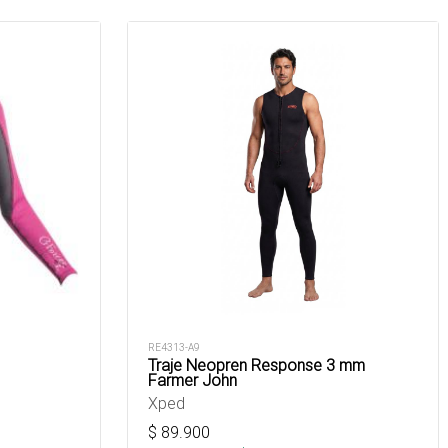
RE4313-A9
Traje Neopren Response 3 mm
Farmer John
Xped
$
89.900