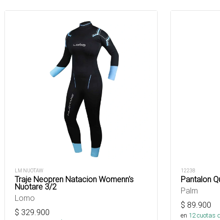
LM NUOTAW
12238
Traje Neopren Natacion Womenn's
Pantalon Q
Nuotare 3/2
Palm
Lomo
$
89.900
$
329.900
en
12
cuotas 