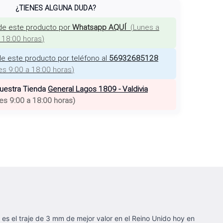
¿TIENES ALGUNA DUDA?
de este producto por
Whatsapp AQUÍ
(
Lunes a
a 18:00 horas
)
e este producto por teléfono al
56932685128
es 9:00 a 18:00 horas
)
nuestra Tienda
General Lagos 1809 - Valdivia
es 9:00 a 18:00 horas
)
 es el traje de 3 mm de mejor valor en el Reino Unido hoy en