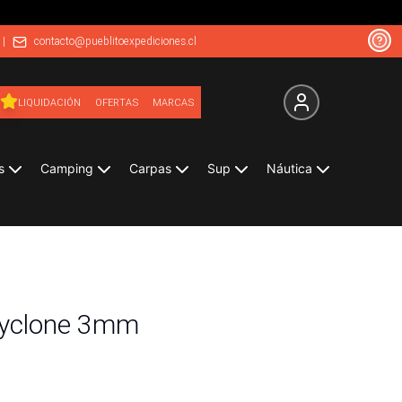
|
contacto@pueblitoexpediciones.cl
LIQUIDACIÓN
OFERTAS
MARCAS
s
Camping
Carpas
Sup
Náutica
Cyclone 3mm