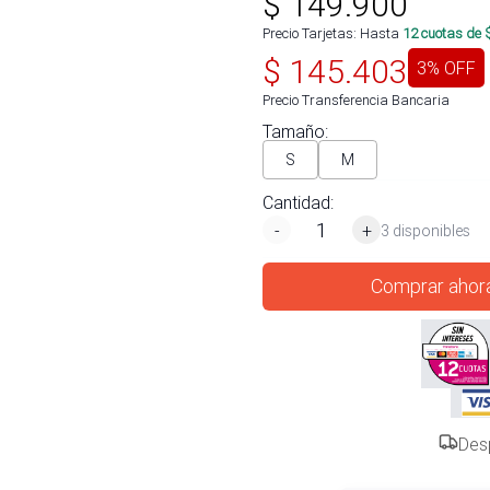
$
149.900
Precio Tarjetas: Hasta
12
cuotas de 
$
145.403
3
% OFF
Precio Transferencia Bancaria
Tamaño
:
S
M
Cantidad:
-
+
3 disponibles
Comprar ahor
Des