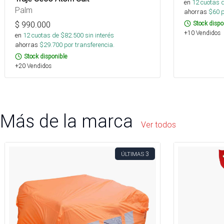
en
12
cuotas 
Palm
ahorras
$
60
p
$
990.000
Stock dispo
+10 Vendidos
en
12
cuotas de $
82.500
sin interés
ahorras
$
29.700
por transferencia.
Stock disponible
+20 Vendidos
Más de la marca
Ver todos
3
ÚLTIMAS