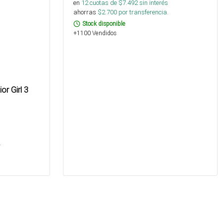
en
12
cuotas de $
7.492
sin interés
ahorras
$
2.700
por transferencia.
Stock disponible
+1100 Vendidos
or Girl 3
s
.