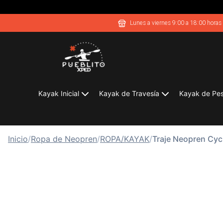
Lunes a viernes 9:00 a 18:00 horas
Kayak Inicial
Kayak de Travesía
Kayak de Pe
Inicio
/
Ropa de Neopren
/
ROPA/KAYAK
/
Traje Neopren Cy