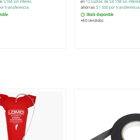
de $
166
sin interés
en
12
cuotas de $
4.158
sin interé
or transferencia.
ahorras
$
1.500
por transferencia
nible
Stock disponible
+80 Vendidos