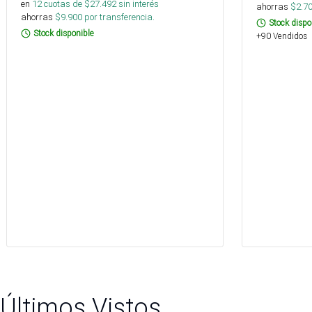
en
12
cuotas de $
27.492
sin interés
ahorras
$
2.7
ahorras
$
9.900
por transferencia.
Stock dispo
Stock disponible
+90 Vendidos
Últimos Vistos