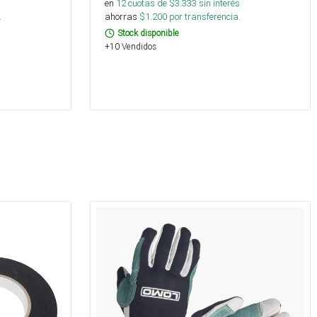
s
en
12
cuotas de $
3.333
sin interés
.
ahorras
$
1.200
por transferencia.
Stock disponible
+10 Vendidos