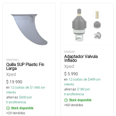
EXPADAP
Adaptador Valvula
Inflado
RANFINS L
Quilla SUP Plastic Fin
Xped
Larga
$
5.990
Xped
en
12
cuotas de $
499
sin
$
19.990
interés
en
12
cuotas de $
1.666
sin
ahorras
$
180
por
interés
transferencia.
ahorras
$
600
por
Stock disponible
transferencia.
+60 Vendidos
Stock disponible
+20 Vendidos