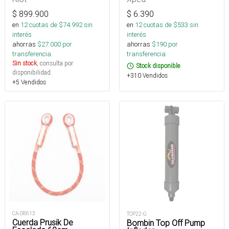
$
899.900
$
6.390
en
12
cuotas de $
74.992
sin
en
12
cuotas de $
533
sin
interés
interés
ahorras
$
27.000
por
ahorras
$
190
por
transferencia.
transferencia.
Sin stock
, consulta por
Stock disponible
disponibilidad.
+310 Vendidos
+5 Vendidos
CA-D8613
TOP22-G
Cuerda Prusik De
Bombin Top Off Pump