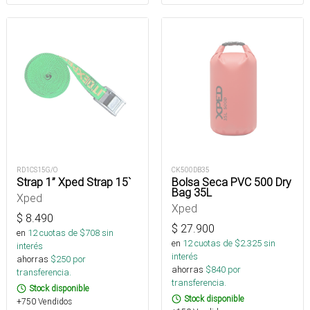
RD1CS15G/O
CK500DB35
Strap 1” Xped Strap 15`
Bolsa Seca PVC 500 Dry
Bag 35L
Xped
Xped
$
8.490
$
27.900
en
12
cuotas de $
708
sin
en
12
cuotas de $
2.325
sin
interés
interés
ahorras
$
250
por
ahorras
$
840
por
transferencia.
transferencia.
Stock disponible
Stock disponible
+750 Vendidos