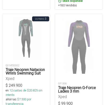
Stock disponible
+180 Vendidos
3
ÚLTIMAS
G01AT00002
Traje Neopren Natacion
Wmn's Swimming Suit
Xped
GF1306
$
249.900
Traje Neopren G-Force
en
12
cuotas de $
20.825
sin
Ladies 3 mm
interés
Xped
ahorras
$
7.500
por
$
99.900
transferencia.