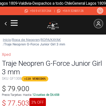
gos 1809-Valdivia-Despachos a todo Chile
General Lagos 1809-V
+56 9 41301264
|
+56 9 32685128
Inicio
/
Ropa de Neopren
/
ROPA/KAYAK
/
Traje Neopren G-Force Junior Girl 3 mm
Xped
Traje Neopren G-Force Junior Girl
3 mm
SKU:
GF1308
+110 VENDIDOS
$
79.900
Precio Tarjetas: Hasta
12
cuotas de $
6.658
$
77.503
3
% OFF