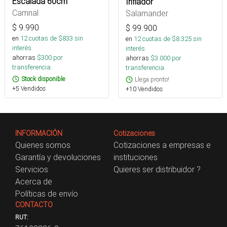
Escalada 60cm
Inflador
Camnal
Salamander
$
9.990
$
99.900
en
12
cuotas de $
833
sin
en
12
cuotas de $
8.325
sin
interés
interés
ahorras
$
300
por
ahorras
$
3.000
por
transferencia.
transferencia.
Stock disponible
Llega pronto!
+5 Vendidos
+10 Vendidos
INFORMACIÓN
Cotizaciones
Quienes somos
Cotizaciones a empresas e
Garantía y devoluciones
instituciones
Servicios
Quieres ser distribuidor ?
Acerca de
Políticas de envío
CONTACTO
RUT: