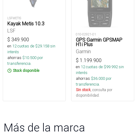
LSFMETIS
Kayak Metis 10.3
LSF
010-02921-01
$
349.900
GPS Garmin GPSMAP
H1i Plus
en
12
cuotas de $
29.158
sin
Garmin
interés
ahorras
$
10.500
por
$
1.199.900
transferencia.
en
12
cuotas de $
99.992
sin
Stock disponible
interés
ahorras
$
36.000
por
transferencia.
Sin stock
, consulta por
disponibilidad.
Más de la marca