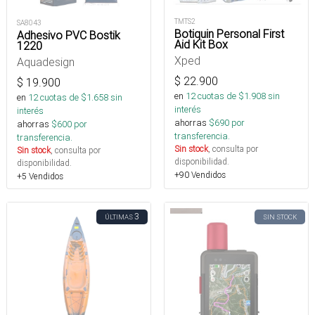
TMTS2
SA8043
Botiquin Personal First
Adhesivo PVC Bostik
Aid Kit Box
1220
Xped
Aquadesign
$
22.900
$
19.900
en
12
cuotas de $
1.908
sin
en
12
cuotas de $
1.658
sin
interés
interés
ahorras
$
690
por
ahorras
$
600
por
transferencia.
transferencia.
Sin stock
, consulta por
Sin stock
, consulta por
disponibilidad.
disponibilidad.
+90 Vendidos
+5 Vendidos
3
ÚLTIMAS
SIN STOCK