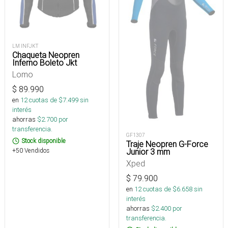
LM INFJKT
Chaqueta Neopren
Inferno Boleto Jkt
Lomo
$
89.990
en
12
cuotas de $
7.499
sin
interés
ahorras
$
2.700
por
transferencia.
GF1307
Stock disponible
Traje Neopren G-Force
Junior 3 mm
+50 Vendidos
Xped
$
79.900
en
12
cuotas de $
6.658
sin
interés
ahorras
$
2.400
por
transferencia.