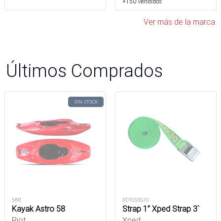
+150 Vendidos
Ver más de la marca
Últimos Comprados
SIN STOCK
58R
RD1CS3G/O
Kayak Astro 58
Strap 1” Xped Strap 3`
Riot
Xped