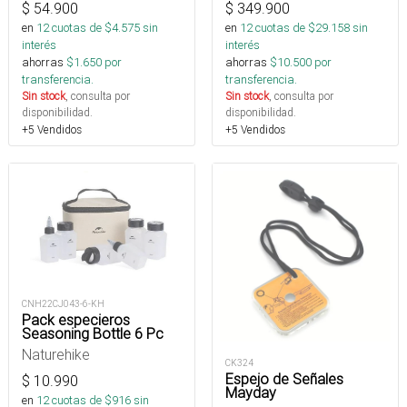
$
54.900
$
349.900
en
12
cuotas de $
4.575
sin
en
12
cuotas de $
29.158
sin
interés
interés
ahorras
$
1.650
por
ahorras
$
10.500
por
transferencia.
transferencia.
Sin stock
, consulta por
Sin stock
, consulta por
disponibilidad.
disponibilidad.
+5 Vendidos
+5 Vendidos
CNH22CJ043-6-KH
Pack especieros
Seasoning Bottle 6 Pc
Naturehike
CK324
Espejo de Señales
$
10.990
Mayday
en
12
cuotas de $
916
sin