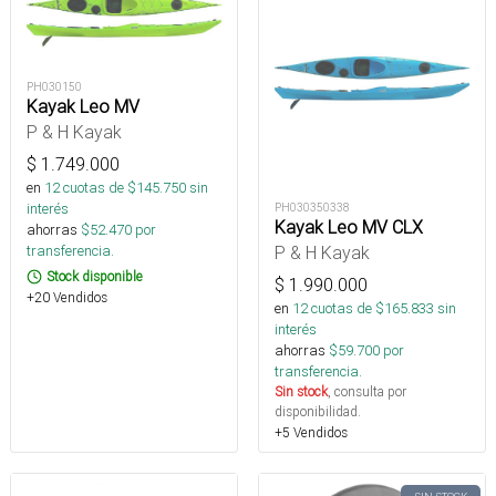
PH030150
Kayak Leo MV
P & H Kayak
$
1.749.000
en
12
cuotas de $
145.750
sin
interés
PH030350338
Kayak Leo MV CLX
ahorras
$
52.470
por
transferencia.
P & H Kayak
Stock disponible
$
1.990.000
+20 Vendidos
en
12
cuotas de $
165.833
sin
interés
ahorras
$
59.700
por
transferencia.
Sin stock
, consulta por
disponibilidad.
+5 Vendidos