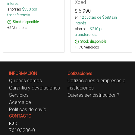
Xped
interés
ahorras
$
330
por
$
6.990
transferencia.
en
12
cuotas de $
583
sin
Stock disponible
interés
+5 Vendidos
ahorras
$
210
por
transferencia.
Stock disponible
+170 Vendidos
INFORMACIÓN
Cotizaciones
Quienes somos
Cotizaciones a empresas e
Garantía y devoluciones
instituciones
Servicios
Quieres ser distribuidor ?
Acerca de
Políticas de envío
CONTACTO
RUT:
76103286-0