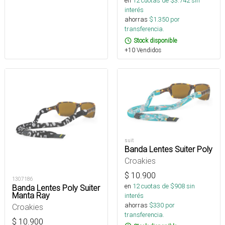
en
12
cuotas de $
3.742
sin
interés
ahorras
$
1.350
por
transferencia.
Stock disponible
+10 Vendidos
suit
Banda Lentes Suiter Poly
Croakies
$
10.900
1307186
en
12
cuotas de $
908
sin
Banda Lentes Poly Suiter
Manta Ray
interés
ahorras
$
330
por
Croakies
transferencia.
$
10.900