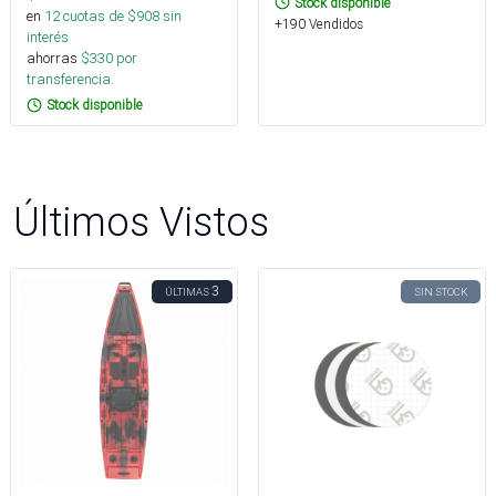
Stock disponible
en
12
cuotas de $
908
sin
+190 Vendidos
interés
ahorras
$
330
por
transferencia.
Stock disponible
Últimos Vistos
3
ÚLTIMAS
SIN STOCK