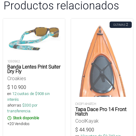
Productos relacionados
2
ÚLTIMAS
1093962
Banda Lentes Print Suiter
Dry Fly
Croakies
$
10.900
en
12
cuotas de $
908
sin
interés
CKDP14HATCH
ahorras
$
330
por
Tapa Dace Pro 14 Front
transferencia.
Hatch
Stock disponible
CoolKayak
+20 Vendidos
$
44.900