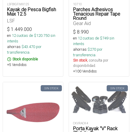
LSFBIGFIMX125
10710
Kayak de Pesca Bigfish
Parches Adhesivos
Max 12.5
Tenacious Repair Tape
Round
LSF
Gear Aid
$
1.449.000
$
8.990
en
12
cuotas de $
120.750
sin
en
12
cuotas de $
749
sin
interés
interés
ahorras
$
43.470
por
ahorras
$
270
por
transferencia.
transferencia.
Stock disponible
Sin stock
, consulta por
+5 Vendidos
disponibilidad.
+100 Vendidos
SIN STOCK
SIN STOCK
CKVRACK4
Porta Kayak "V" Rack