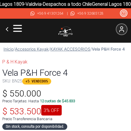
agos 1809-Valdivia-Despachos a todo Chile
General Lagos 1809-
+56 9 41301264
|
+56 9 32685128
Inicio
/
Accesorios Kayak
/
KAYAK ACCESORIOS
/
Vela P&H Force 4
P & H Kayak
Vela P&H Force 4
SKU:
BN25
+5 VENDIDOS
$
550.000
Precio Tarjetas: Hasta
12
cuotas de $
45.833
$
533.500
3
% OFF
Precio Transferencia Bancaria
Sin stock, consulta por disponibilidad.