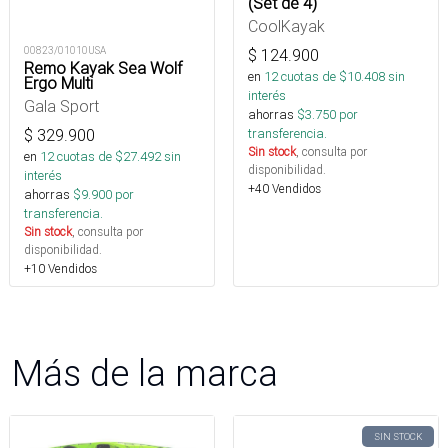
(Set de 4)
CoolKayak
00823/01010USA
$
124.900
Remo Kayak Sea Wolf
en
12
cuotas de $
10.408
sin
Ergo Multi
interés
Gala Sport
ahorras
$
3.750
por
transferencia.
$
329.900
Sin stock
, consulta por
en
12
cuotas de $
27.492
sin
disponibilidad.
interés
+40 Vendidos
ahorras
$
9.900
por
transferencia.
Sin stock
, consulta por
disponibilidad.
+10 Vendidos
Más de la marca
SIN STOCK