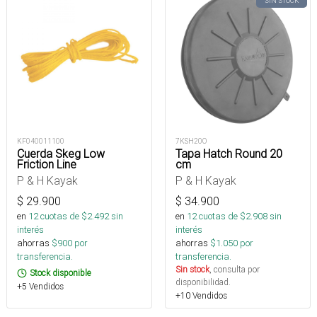
SIN STOCK
KF040011100
7KSH20O
Cuerda Skeg Low
Tapa Hatch Round 20
Friction Line
cm
P & H Kayak
P & H Kayak
$
29.900
$
34.900
en
12
cuotas de $
2.492
sin
en
12
cuotas de $
2.908
sin
interés
interés
ahorras
$
900
por
ahorras
$
1.050
por
transferencia.
transferencia.
Sin stock
, consulta por
Stock disponible
disponibilidad.
+5 Vendidos
+10 Vendidos