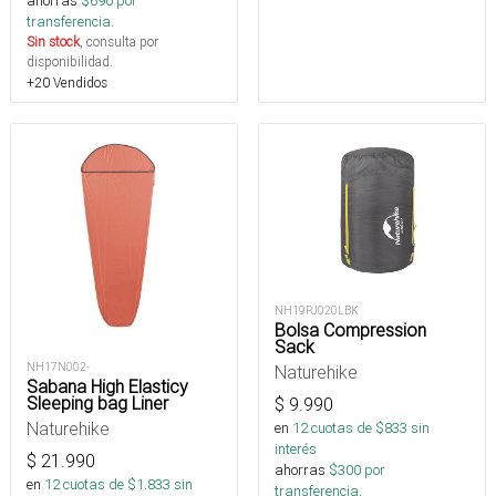
ahorras
$
690
por
transferencia.
Sin stock
, consulta por
disponibilidad.
+20 Vendidos
NH19PJ020LBK
Bolsa Compression
Sack
NH17N002-
Naturehike
Sabana High Elasticy
Sleeping bag Liner
$
9.990
Naturehike
en
12
cuotas de $
833
sin
interés
$
21.990
ahorras
$
300
por
en
12
cuotas de $
1.833
sin
transferencia.