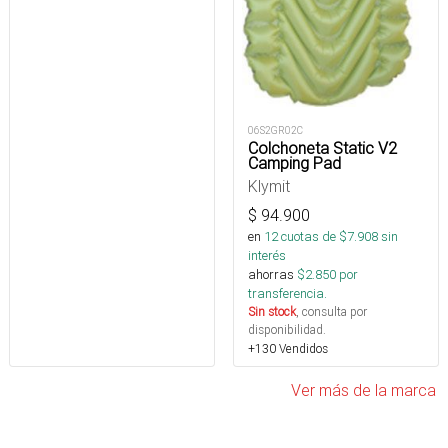
06S2GR02C
Colchoneta Static V2
Camping Pad
Klymit
$
94.900
en
12
cuotas de $
7.908
sin
interés
ahorras
$
2.850
por
transferencia.
Sin stock
, consulta por
disponibilidad.
+130 Vendidos
Ver más de la marca