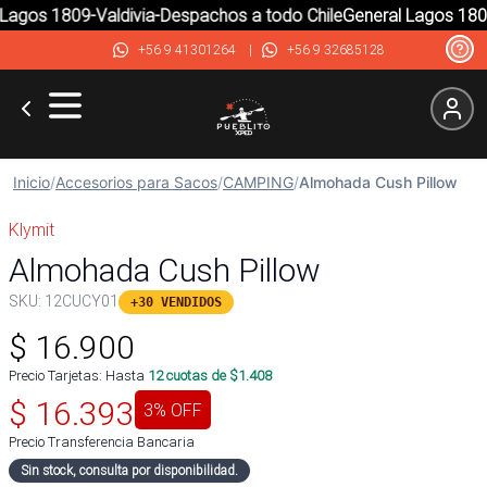
agos 1809-Valdivia-Despachos a todo Chile
General Lagos 1809-
+56 9 41301264
|
+56 9 32685128
Inicio
/
Accesorios para Sacos
/
CAMPING
/
Almohada Cush Pillow
Klymit
Almohada Cush Pillow
SKU:
12CUCY01
+30 VENDIDOS
$
16.900
Precio Tarjetas: Hasta
12
cuotas de $
1.408
$
16.393
3
% OFF
Precio Transferencia Bancaria
Sin stock, consulta por disponibilidad.