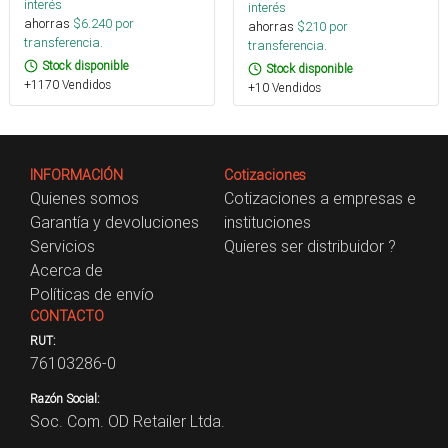
interés
interés
ahorras
$
6.240
por
ahorras
$
210
por
transferencia.
transferencia.
Stock disponible
Stock disponible
+1170 Vendidos
+10 Vendidos
INFORMACIÓN
Cotizaciones
Quienes somos
Cotizaciones a empresas e
Garantía y devoluciones
instituciones
Servicios
Quieres ser distribuidor ?
Acerca de
Políticas de envío
CONTACTO
RUT:
76103286-0
Razón Social:
Soc. Com. OD Retailer Ltda.