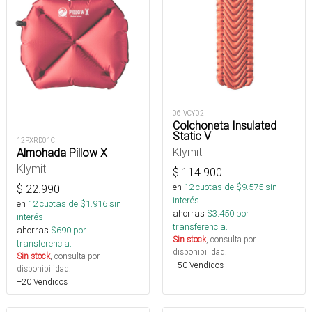
06IVCY02
Colchoneta Insulated
Static V
12PXRD01C
Klymit
Almohada Pillow X
Klymit
$
114.900
en
12
cuotas de $
9.575
sin
$
22.990
interés
en
12
cuotas de $
1.916
sin
ahorras
$
3.450
por
interés
transferencia.
ahorras
$
690
por
Sin stock
, consulta por
transferencia.
disponibilidad.
Sin stock
, consulta por
+50 Vendidos
disponibilidad.
+20 Vendidos