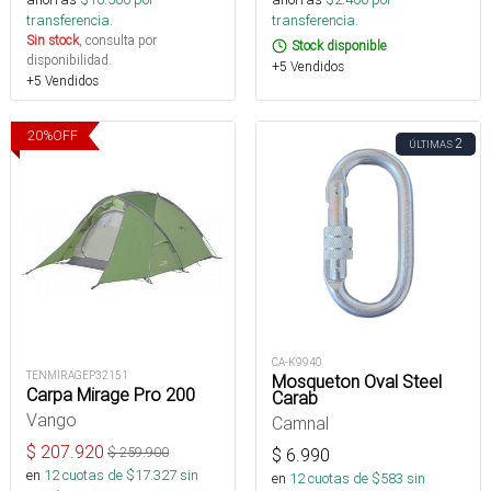
transferencia.
transferencia.
Sin stock
, consulta por
Stock disponible
disponibilidad.
+5 Vendidos
+5 Vendidos
20
%
OFF
2
ÚLTIMAS
CA-K9940
TENMIRAGEP32151
Mosqueton Oval Steel
Carpa Mirage Pro 200
Carab
Vango
Camnal
$
207.920
$
259.900
$
6.990
en
12
cuotas de $
17.327
sin
en
12
cuotas de $
583
sin