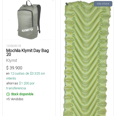
SIN STOCK
12VDGR01B
Mochila Klymit Day Bag
20
Klymit
$
39.900
en
12
cuotas de $
3.325
sin
interés
ahorras
$
1.200
por
transferencia.
Stock disponible
+5 Vendidos