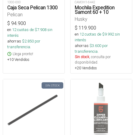
1300-000
CAM3H1-6442
Caja Seca Pelican 1300
Mochila Expedition
Samont 60 + 10
Pelican
Husky
$
94.900
$
119.900
en
12
cuotas de $
7.908
sin
en
12
cuotas de $
9.992
sin
interés
interés
ahorras
$
2.850
por
ahorras
$
3.600
por
transferencia.
transferencia.
Llega pronto!
Sin stock
, consulta por
+10 Vendidos
disponibilidad.
+20 Vendidos
SIN STOCK