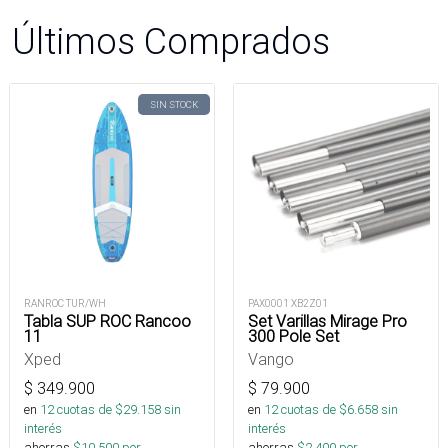
Últimos Comprados
SIN STOCK
RANROC TUR/WH
PAX0001 XB2Z01
Tabla SUP ROC Rancoo
Set Varillas Mirage Pro
11
300 Pole Set
Xped
Vango
$
349.900
$
79.900
en
12
cuotas de $
29.158
sin
en
12
cuotas de $
6.658
sin
interés
interés
ahorras
$
10.500
por
ahorras
$
2.400
por