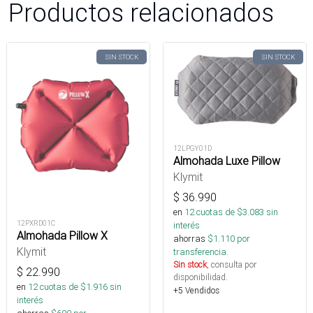
Productos relacionados
SIN STOCK
SIN STOCK
12LPGY01D
Almohada Luxe Pillow
Klymit
$
36.990
en
12
cuotas de $
3.083
sin
12PXRD01C
interés
Almohada Pillow X
ahorras
$
1.110
por
Klymit
transferencia.
Sin stock
, consulta por
$
22.990
disponibilidad.
en
12
cuotas de $
1.916
sin
+5 Vendidos
interés