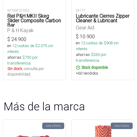
KF1000101002
29117
Riel P&H MKII Skeg
Lubricante Cierres Zipper
Slider Composite Carbon
Cleaner & Lubricant
Bar
Gear Aid
P & H Kayak
$
10.900
$
24.900
en
12
cuotas de $
908
sin
en
12
cuotas de $
2.075
sin
interés
interés
ahorras
$
330
por
ahorras
$
750
por
transferencia.
transferencia.
Stock disponible
Sin stock
, consulta por
+60 Vendidos
disponibilidad.
Más de la marca
SIN STOCK
SIN STOCK