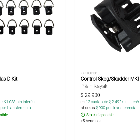
KF110010100
das D Kit
Control Skeg/Skudder MKII
P & H Kayak
$
29.900
de $
1.083
sin interés
en
12
cuotas de $
2.492
sin interé
por transferencia.
ahorras
$
900
por transferencia.
nible
Stock disponible
+5 Vendidos