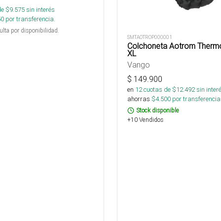
de $
9.575
sin interés
50
por transferencia.
ulta por disponibilidad.
SMTAOTROP000001
Colchoneta Aotrom Thermo
XL
Vango
$
149.900
en
12
cuotas de $
12.492
sin inter
ahorras
$
4.500
por transferencia
Stock disponible
+10 Vendidos