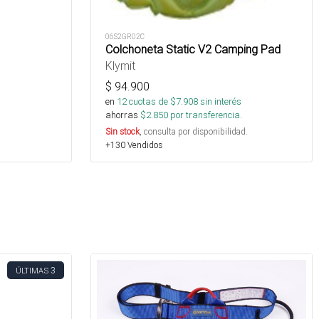
06S2GR02C
Colchoneta Static V2 Camping Pad
Klymit
$
94.900
en
12
cuotas de $
7.908
sin interés
ahorras
$
2.850
por transferencia.
Sin stock
, consulta por disponibilidad.
+130 Vendidos
3
ÚLTIMAS