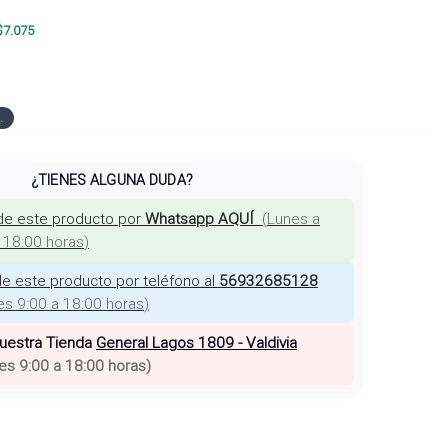
$
7.075
.
¿TIENES ALGUNA DUDA?
de este producto por
Whatsapp AQUÍ
(
Lunes a
a 18:00 horas
)
e este producto por teléfono al
56932685128
es 9:00 a 18:00 horas
)
nuestra Tienda
General Lagos 1809 - Valdivia
es 9:00 a 18:00 horas
)