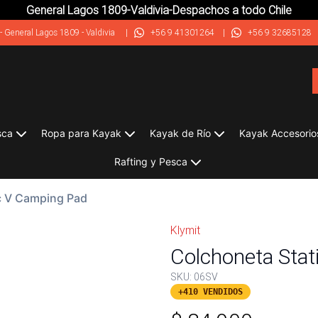
General Lagos 1809-Valdivia-Despachos a todo Chile
-
General Lagos 1809 - Valdivia
|
+56 9 41301264
|
+56 9 32685128
sca
Ropa para Kayak
Kayak de Río
Kayak Accesorio
Rafting y Pesca
c V Camping Pad
Klymit
Colchoneta Sta
SKU:
06SV
+410 VENDIDOS