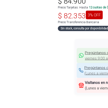
$
84.900
Precio Tarjetas: Hasta
12
cuotas de 
$
82.353
3
% OFF
Precio Transferencia Bancaria
Sin stock, consulta por disponibilidad
Pregúntanos 
viernes 9:00 
Pregúntanos d
(
Lunes a viern
Visítanos en 
(
Lunes a viern