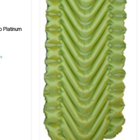
 Platinum
és
.