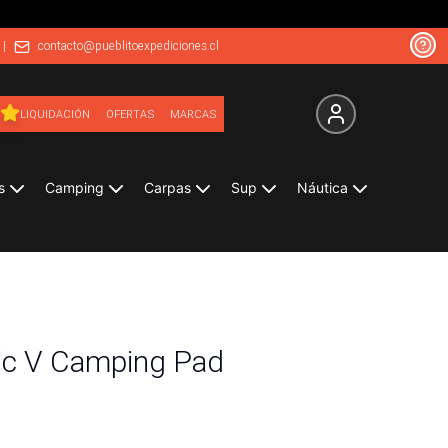
|
contacto@pueblitoexpediciones.cl
LIQUIDACIÓN
OFERTAS
MARCAS
s
Camping
Carpas
Sup
Náutica
tic V Camping Pad