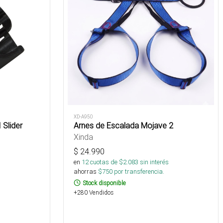
XD-A950
 Slider
Arnes de Escalada Mojave 2
Xinda
$
24.990
s
en
12
cuotas de $
2.083
sin interés
ahorras
$
750
por transferencia.
Stock disponible
+280 Vendidos