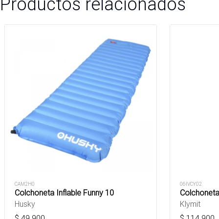
Productos relacionados
CAM2H0
06IVCY02
Colchoneta Inflable Funny 10
Colchoneta 
Husky
Klymit
$
49.900
$
114.900