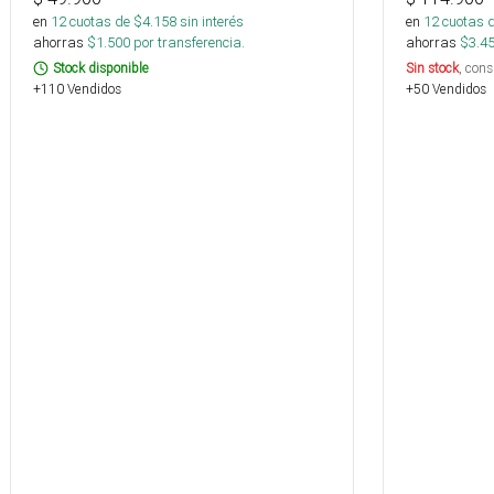
en
12
cuotas de $
4.158
sin interés
en
12
cuotas 
ahorras
$
1.500
por transferencia.
ahorras
$
3.4
Stock disponible
Sin stock
, cons
+110 Vendidos
+50 Vendidos