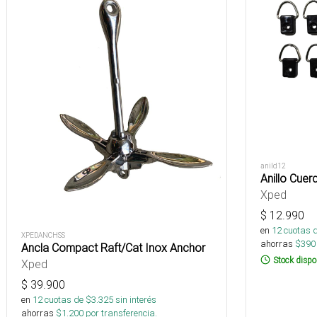
anild12
Anillo Cuer
Xped
$
12.990
en
12
cuotas 
XPEDANCHSS
ahorras
$
390
Ancla Compact Raft/Cat Inox Anchor
Stock dispo
Xped
$
39.900
en
12
cuotas de $
3.325
sin interés
ahorras
$
1.200
por transferencia.