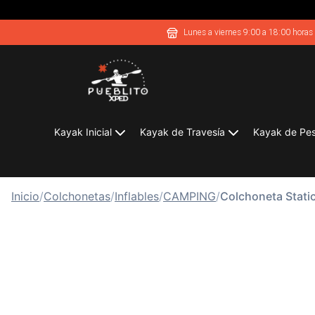
Lunes a viernes 9:00 a 18:00 horas
Kayak Inicial
Kayak de Travesía
Kayak de Pe
Inicio
/
Colchonetas
/
Inflables
/
CAMPING
/
Colchoneta Stati