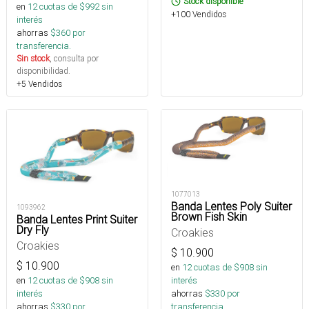
Stock disponible
en
12
cuotas de $
992
sin
+100 Vendidos
interés
ahorras
$
360
por
transferencia.
Sin stock
, consulta por
disponibilidad.
+5 Vendidos
1077013
Banda Lentes Poly Suiter
1093962
Brown Fish Skin
Banda Lentes Print Suiter
Dry Fly
Croakies
Croakies
$
10.900
$
10.900
en
12
cuotas de $
908
sin
interés
en
12
cuotas de $
908
sin
ahorras
$
330
por
interés
transferencia.
ahorras
$
330
por