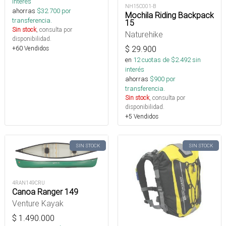
interés
NH15C001-B
ahorras
$
32.700
por
Mochila Riding Backpack
transferencia.
15
Sin stock
, consulta por
Naturehike
disponibilidad.
$
29.900
+60 Vendidos
en
12
cuotas de $
2.492
sin
interés
ahorras
$
900
por
transferencia.
Sin stock
, consulta por
disponibilidad.
+5 Vendidos
SIN STOCK
SIN STOCK
4RAN149CRU
Canoa Ranger 149
Venture Kayak
$
1.490.000