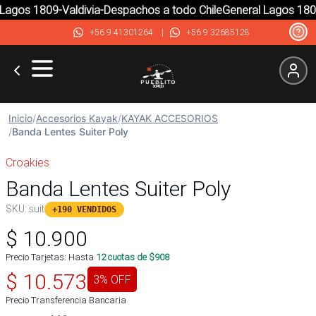
agos 1809-Valdivia-Despachos a todo Chile
General Lagos 1809-
+56 9 41301264
|
+56 9 32685128
Inicio
/
Accesorios Kayak
/
KAYAK ACCESORIOS
/
Banda Lentes Suiter Poly
Croakies
Banda Lentes Suiter Poly
SKU:
suit
+190 VENDIDOS
$
10.900
Precio Tarjetas: Hasta
12
cuotas de $
908
$
10.573
3
% OFF
Precio Transferencia Bancaria