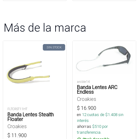
Más de la marca
SIN STOCK
arcble14
Banda Lentes ARC
Endless
Croakies
$
16.900
FLTCRST11HT
Banda Lentes Stealth
en
12
cuotas de $
1.408
sin
Floater
interés
Croakies
ahorras
$
510
por
transferencia.
$
11.900