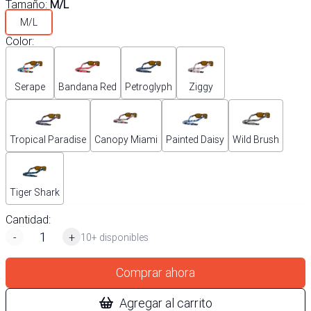
Tamaño
:
M/L
M/L
Color
:
Serape
Bandana Red
Petroglyph
Ziggy
Tropical Paradise
Canopy Miami
Painted Daisy
Wild Brush
Tiger Shark
Cantidad:
-
+
10+ disponibles
Comprar ahora
Agregar al carrito