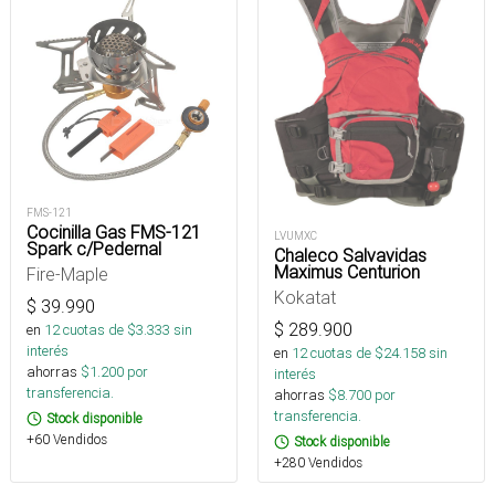
FMS-121
Cocinilla Gas FMS-121
LVUMXC
Spark c/Pedernal
Chaleco Salvavidas
Maximus Centurion
Fire-Maple
Kokatat
$
39.990
$
289.900
en
12
cuotas de $
3.333
sin
interés
en
12
cuotas de $
24.158
sin
ahorras
$
1.200
por
interés
transferencia.
ahorras
$
8.700
por
transferencia.
Stock disponible
+60 Vendidos
Stock disponible
+280 Vendidos