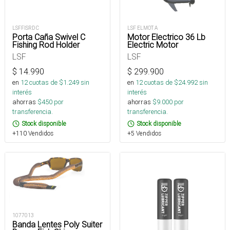
LSFFISRD C
LSF ELMOT A
Porta Caña Swivel C
Motor Electrico 36 Lb
Fishing Rod Holder
Electric Motor
LSF
LSF
$
14.990
$
299.900
en
12
cuotas de $
1.249
sin
en
12
cuotas de $
24.992
sin
interés
interés
ahorras
$
450
por
ahorras
$
9.000
por
transferencia.
transferencia.
Stock disponible
Stock disponible
+110 Vendidos
+5 Vendidos
1077013
Banda Lentes Poly Suiter