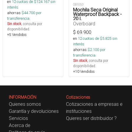
en
12
cuotas de $
124.167
sin
OB1053
interés
Mochila Seca Original
ahorras
$
44.700
por
Waterproof Backpack -
20 L
transferencia.
Overboard
Sin stock
, consulta por
disponibilidad.
$
69.900
+5 Vendidos
en
12
cuotas de $
5.825
sin
interés
ahorras
$
2.100
por
transferencia.
Sin stock
, consulta por
disponibilidad.
+10 Vendidos
INFORMACIÓN
Cotizaciones
Quienes somos
Cotizaciones a empresas e
Garantía y devoluciones
instituciones
Servicios
Quieres ser distribuidor ?
Acerca de