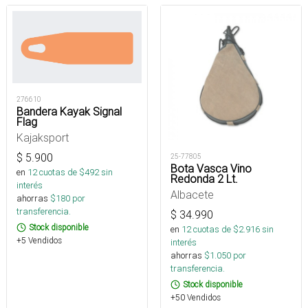
276610
Bandera Kayak Signal
Flag
Kajaksport
$
5.900
25-77805
Bota Vasca Vino
en
12
cuotas de $
492
sin
Redonda 2 Lt.
interés
Albacete
ahorras
$
180
por
transferencia.
$
34.990
Stock disponible
en
12
cuotas de $
2.916
sin
+5 Vendidos
interés
ahorras
$
1.050
por
transferencia.
Stock disponible
+50 Vendidos