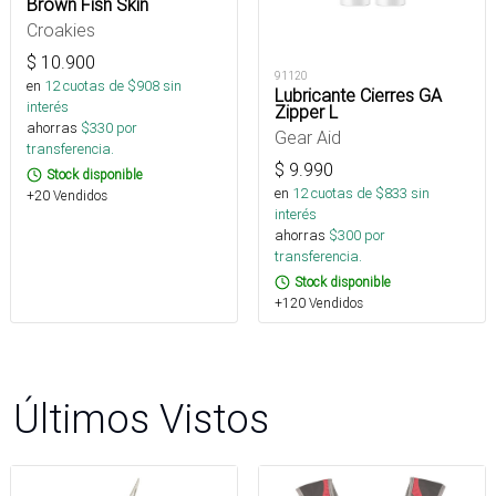
Brown Fish Skin
Croakies
$
10.900
91120
en
12
cuotas de $
908
sin
Lubricante Cierres GA
interés
Zipper L
ahorras
$
330
por
Gear Aid
transferencia.
$
9.990
Stock disponible
en
12
cuotas de $
833
sin
+20 Vendidos
interés
ahorras
$
300
por
transferencia.
Stock disponible
+120 Vendidos
Últimos Vistos