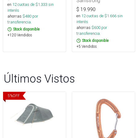
Samstrong
en
12
cuotas de $
1.333
sin
$
19.990
interés
en
12
cuotas de $
1.666
sin
ahorras
$
480
por
interés
transferencia.
ahorras
$
600
por
Stock disponible
transferencia.
+120 Vendidos
Stock disponible
+5 Vendidos
Últimos Vistos
5
%
OFF