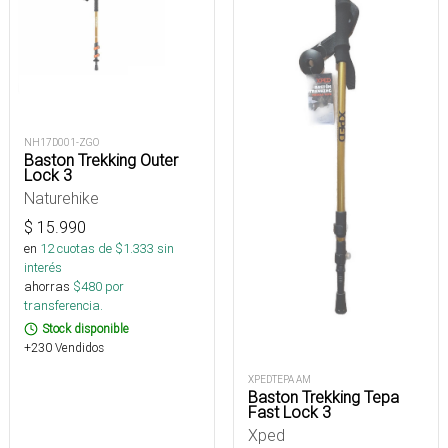
NH17D001-ZGO
Baston Trekking Outer
Lock 3
Naturehike
$
15.990
en
12
cuotas de $
1.333
sin
interés
ahorras
$
480
por
transferencia.
Stock disponible
+230 Vendidos
XPEDTEPA AM
Baston Trekking Tepa
Fast Lock 3
Xped