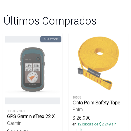
Últimos Comprados
SIN STOCK
10538
Cinta Palm Safety Tape
Palm
010-00970-10
GPS Garmin eTrex 22 X
$
26.990
Garmin
en
12
cuotas de $
2.249
sin
interés