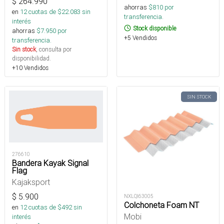
$
264.990
ahorras
$
810
por
en
12
cuotas de $
22.083
sin
transferencia.
interés
Stock disponible
ahorras
$
7.950
por
+5 Vendidos
transferencia.
Sin stock
, consulta por
disponibilidad.
+10 Vendidos
SIN STOCK
276610
Bandera Kayak Signal
Flag
Kajaksport
$
5.900
NXLQI63005
Colchoneta Foam NT
en
12
cuotas de $
492
sin
Mobi
interés