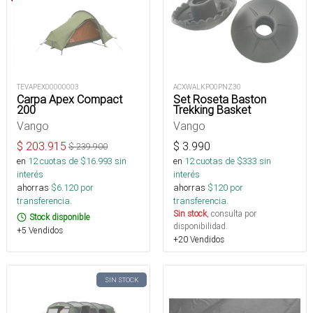
TEVAPEX00000003
ACXWALKPO0PNZ30
Carpa Apex Compact
Set Roseta Baston
200
Trekking Basket
Vango
Vango
$
203.915
$
3.990
$
239.900
en
12
cuotas de $
16.993
sin
en
12
cuotas de $
333
sin
interés
interés
ahorras
$
6.120
por
ahorras
$
120
por
transferencia.
transferencia.
Sin stock
, consulta por
Stock disponible
disponibilidad.
+5 Vendidos
+20 Vendidos
SIN STOCK