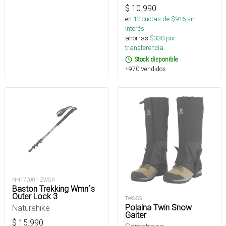
$
10.990
en
12
cuotas de $
916
sin
interés
ahorras
$
330
por
transferencia.
Stock disponible
+970 Vendidos
NH17D001-ZWGR
Baston Trekking Wmn´s
Outer Lock 3
TWS-SG
Polaina Twin Snow
Naturehike
Gaiter
$
15.990