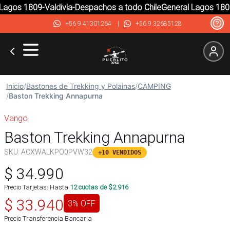
agos 1809-Valdivia-Despachos a todo Chile
General Lagos 1809-
+56 9 41301264
|
+56 9 32685128
Inicio
/
Bastones de Trekking y Polainas
/
CAMPING
/
Baston Trekking Annapurna
Vango
Baston Trekking Annapurna
SKU:
ACXWALKPO0PVW32
+10 VENDIDOS
$
34.990
Precio Tarjetas: Hasta
12
cuotas de $
2.916
$
33.940
3
% OFF
Precio Transferencia Bancaria