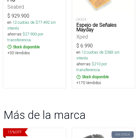
Seabird
$
929.900
CK324
en
12
cuotas de $
77.492
sin
Espejo de Señales
interés
Mayday
ahorras
$
27.900
por
Xped
transferencia.
$
6.990
Stock disponible
en
12
cuotas de $
583
sin
+30 Vendidos
interés
ahorras
$
210
por
transferencia.
Stock disponible
+170 Vendidos
Más de la marca
15
%
OFF
SIN STOCK