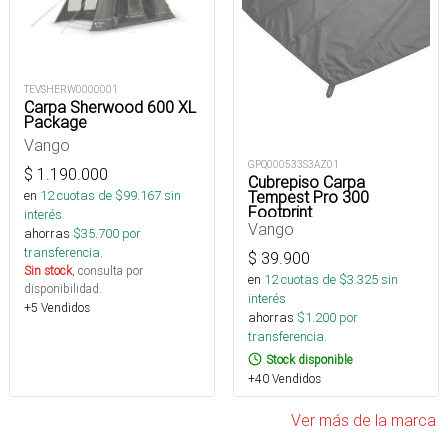
TEVSHERW0000001
Carpa Sherwood 600 XL
Package
Vango
GPQ000533S3AZ01
$
1.190.000
Cubrepiso Carpa
Tempest Pro 300
en
12
cuotas de $
99.167
sin
Footprint
interés
Vango
ahorras
$
35.700
por
transferencia.
$
39.900
Sin stock
, consulta por
en
12
cuotas de $
3.325
sin
disponibilidad.
interés
+5 Vendidos
ahorras
$
1.200
por
transferencia.
Stock disponible
+40 Vendidos
Ver más de la marca