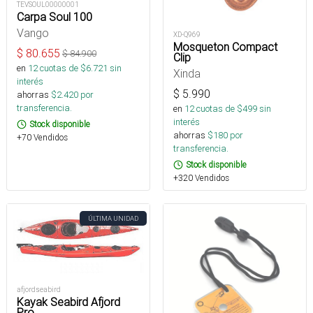
TEVSOUL00000001
Carpa Soul 100
Vango
XD-Q969
Mosqueton Compact
$
80.655
$
84.900
Clip
en
12
cuotas de $
6.721
sin
Xinda
interés
$
5.990
ahorras
$
2.420
por
transferencia.
en
12
cuotas de $
499
sin
interés
Stock disponible
ahorras
$
180
por
+70 Vendidos
transferencia.
Stock disponible
+320 Vendidos
ÚLTIMA UNIDAD
afjordseabird
Kayak Seabird Afjord
Pro