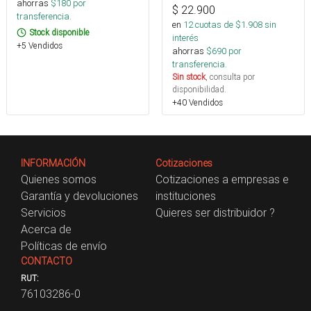
ahorras
$
180
por
$
22.900
transferencia.
en
12
cuotas de $
1.908
sin
Stock disponible
interés
+5 Vendidos
ahorras
$
690
por
transferencia.
Sin stock
, consulta por
disponibilidad.
+40 Vendidos
INFORMACIÓN
Cotizaciones
Quienes somos
Cotizaciones a empresas e
Garantía y devoluciones
instituciones
Servicios
Quieres ser distribuidor ?
Acerca de
Políticas de envío
CONTACTO
RUT:
76103286-0