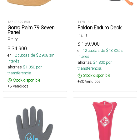
13717-399-650
11781-312
Gorro Palm 79 Seven
Faldon Enduro Deck
Panel
Palm
Palm
$
159.900
$
34.900
en
12
cuotas de $
13.325
sin
en
12
cuotas de $
2.908
sin
interés
interés
ahorras
$
4.800
por
ahorras
$
1.050
por
transferencia.
transferencia.
Stock disponible
Stock disponible
+30 Vendidos
+5 Vendidos