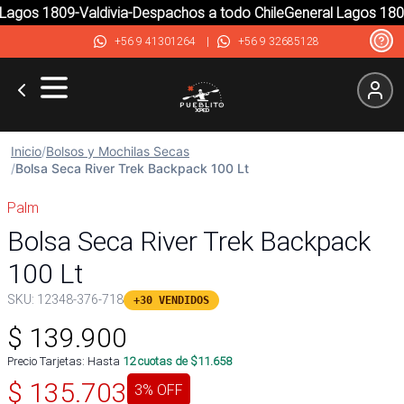
agos 1809-Valdivia-Despachos a todo Chile
General Lagos 1809-
+56 9 41301264
|
+56 9 32685128
Inicio
/
Bolsos y Mochilas Secas
/
Bolsa Seca River Trek Backpack 100 Lt
Palm
Bolsa Seca River Trek Backpack
100 Lt
SKU:
12348-376-718
+30 VENDIDOS
$
139.900
Precio Tarjetas: Hasta
12
cuotas de $
11.658
$
135.703
3
% OFF