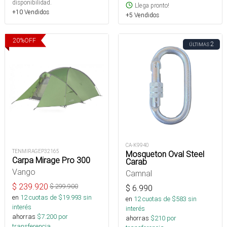
disponibilidad.
Llega pronto!
+10 Vendidos
+5 Vendidos
20
%
OFF
2
ÚLTIMAS
CA-K9940
TENMIRAGEP32165
Mosqueton Oval Steel
Carpa Mirage Pro 300
Carab
Vango
Camnal
$
239.920
$
299.900
$
6.990
en
12
cuotas de $
19.993
sin
en
12
cuotas de $
583
sin
interés
interés
ahorras
$
7.200
por
ahorras
$
210
por
transferencia.