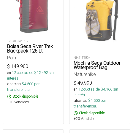
12348-376-719
Bolsa Seca River Trek
Backpack 125 Lt
Palm
NH21FSB04
Mochila Seca Outdoor
$
149.900
Waterproof Bag
en
12
cuotas de $
12.492
sin
Naturehike
interés
$
49.990
ahorras
$
4.500
por
en
12
cuotas de $
4.166
sin
transferencia.
interés
Stock disponible
ahorras
$
1.500
por
+10 Vendidos
transferencia.
Stock disponible
+20 Vendidos