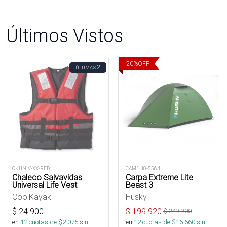
Últimos Vistos
20
%
OFF
2
ÚLTIMAS
CKUNIV-XX-RED
CAM1H0-5564
Chaleco Salvavidas
Carpa Extreme Lite
Universal Life Vest
Beast 3
CoolKayak
Husky
$
24.900
$
199.920
$
249.900
en
12
cuotas de $
2.075
sin
en
12
cuotas de $
16.660
sin