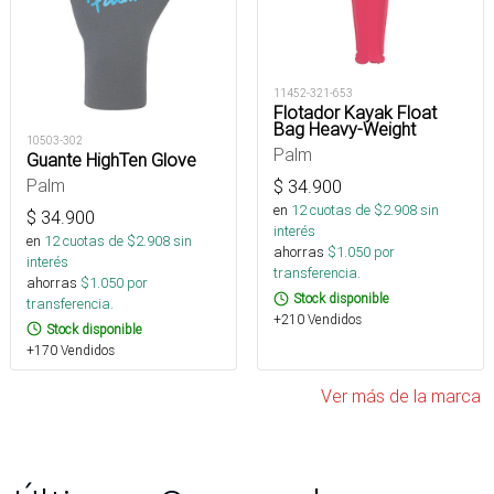
11452-321-653
Flotador Kayak Float
Bag Heavy-Weight
10503-302
Palm
Guante HighTen Glove
Palm
$
34.900
en
12
cuotas de $
2.908
sin
$
34.900
interés
en
12
cuotas de $
2.908
sin
ahorras
$
1.050
por
interés
transferencia.
ahorras
$
1.050
por
Stock disponible
transferencia.
+210 Vendidos
Stock disponible
+170 Vendidos
Ver más de la marca