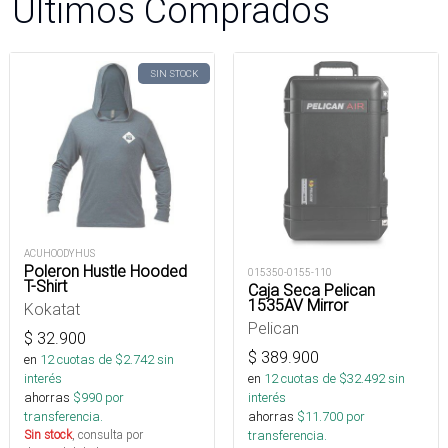
Últimos Comprados
SIN STOCK
ACUHOODYHUS
Poleron Hustle Hooded
015350-0155-110
T-Shirt
Caja Seca Pelican
1535AV Mirror
Kokatat
Pelican
$
32.900
$
389.900
en
12
cuotas de $
2.742
sin
en
12
cuotas de $
32.492
sin
interés
interés
ahorras
$
990
por
ahorras
$
11.700
por
transferencia.
transferencia.
Sin stock
, consulta por