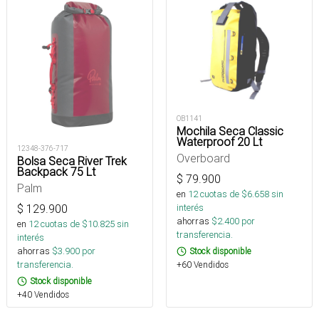
OB1141
Mochila Seca Classic
Waterproof 20 Lt
12348-376-717
Overboard
Bolsa Seca River Trek
Backpack 75 Lt
$
79.900
Palm
en
12
cuotas de $
6.658
sin
$
129.900
interés
ahorras
$
2.400
por
en
12
cuotas de $
10.825
sin
transferencia.
interés
ahorras
$
3.900
por
Stock disponible
transferencia.
+60 Vendidos
Stock disponible
+40 Vendidos