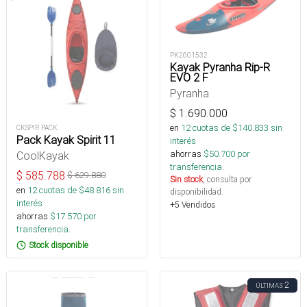
PK2601532
Kayak Pyranha Rip-R
EVO 2 F
Pyranha
$
1.690.000
en
12
cuotas de $
140.833
sin
CKSPIR PACK
Pack Kayak Spirit 11
interés
ahorras
$
50.700
por
CoolKayak
transferencia.
$
585.788
$
629.880
Sin stock
, consulta por
en
12
cuotas de $
48.816
sin
disponibilidad.
interés
+5 Vendidos
ahorras
$
17.570
por
transferencia.
Stock disponible
2
ÚLTIMAS