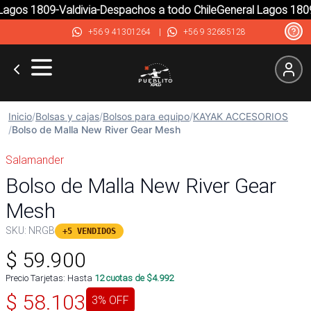
gos 1809-Valdivia-Despachos a todo Chile
General Lagos 1809-V
+56 9 41301264
|
+56 9 32685128
Inicio
/
Bolsas y cajas
/
Bolsos para equipo
/
KAYAK ACCESORIOS
/
Bolso de Malla New River Gear Mesh
Salamander
Bolso de Malla New River Gear
Mesh
SKU:
NRGB
+5 VENDIDOS
$
59.900
Precio Tarjetas: Hasta
12
cuotas de $
4.992
$
58.103
3
% OFF