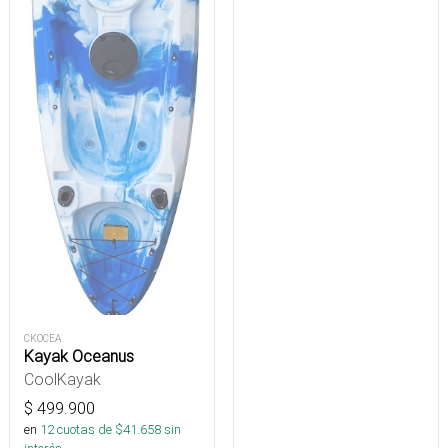
CKOCEA
Kayak Oceanus
CoolKayak
$
499.900
en
12
cuotas de $
41.658
sin