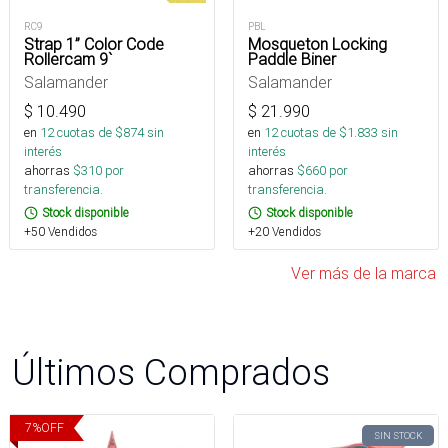
RC9
PBL
Strap 1” Color Code
Mosqueton Locking
Rollercam 9`
Paddle Biner
Salamander
Salamander
$
10.490
$
21.990
en
12
cuotas de $
874
sin
en
12
cuotas de $
1.833
sin
interés
interés
ahorras
$
310
por
ahorras
$
660
por
transferencia.
transferencia.
Stock disponible
Stock disponible
+50 Vendidos
+20 Vendidos
Ver más de la marca
Últimos Comprados
7
%
OFF
SIN STOCK