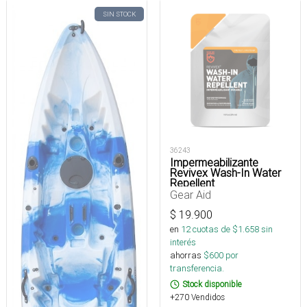
SIN STOCK
36243
Impermeabilizante
Revivex Wash-In Water
Repellent
Gear Aid
$
19.900
en
12
cuotas de $
1.658
sin
interés
ahorras
$
600
por
transferencia.
Stock disponible
+270 Vendidos