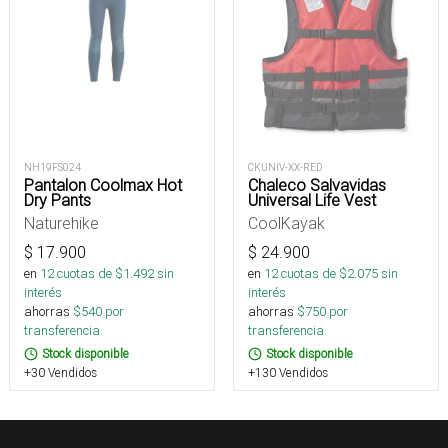
NH19FS024
CKUNIV-XX-RED
Pantalon Coolmax Hot
Chaleco Salvavidas
Dry Pants
Universal Life Vest
Naturehike
CoolKayak
$
17.900
$
24.900
en
12
cuotas de $
1.492
sin
en
12
cuotas de $
2.075
sin
interés
interés
ahorras
$
540
por
ahorras
$
750
por
transferencia.
transferencia.
Stock disponible
Stock disponible
+30 Vendidos
+130 Vendidos