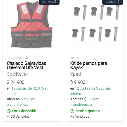
2
2
ÚLTIMAS
ÚLTIMAS
CKUNIV-XX-RED
XPED615
Chaleco Salvavidas
Kit de pernos para
Universal Life Vest
Kayak
CoolKayak
Xped
$
24.900
$
9.900
en
12
cuotas de $
2.075
sin
en
12
cuotas de $
825
sin
interés
interés
ahorras
$
750
por
ahorras
$
300
por
transferencia.
transferencia.
Stock disponible
Stock disponible
+130 Vendidos
+5 Vendidos