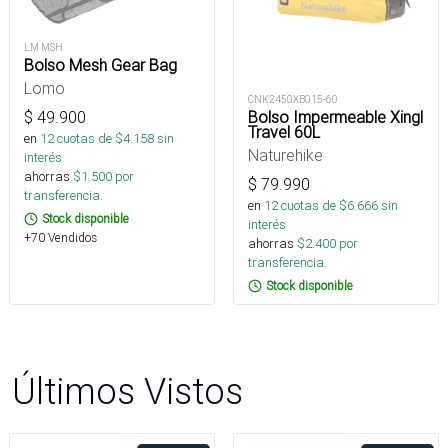
LM MSH
Bolso Mesh Gear Bag
Lomo
CNK2450XB015-60
Bolso Impermeable Xingl
$
49.900
Travel 60L
en
12
cuotas de $
4.158
sin
Naturehike
interés
ahorras
$
1.500
por
$
79.990
transferencia.
en
12
cuotas de $
6.666
sin
Stock disponible
interés
+70 Vendidos
ahorras
$
2.400
por
transferencia.
Stock disponible
Últimos Vistos