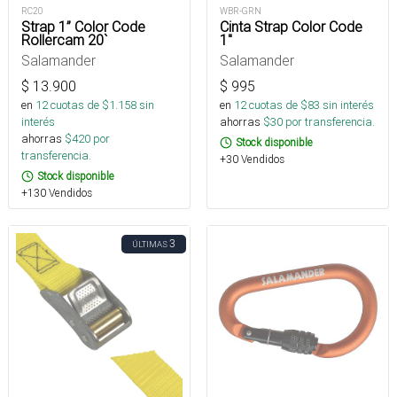
RC20
WBR-GRN
Strap 1” Color Code
Cinta Strap Color Code
Rollercam 20`
1"
Salamander
Salamander
$
13.900
$
995
en
12
cuotas de $
1.158
sin
en
12
cuotas de $
83
sin interés
interés
ahorras
$
30
por transferencia.
ahorras
$
420
por
Stock disponible
transferencia.
+30 Vendidos
Stock disponible
+130 Vendidos
3
ÚLTIMAS