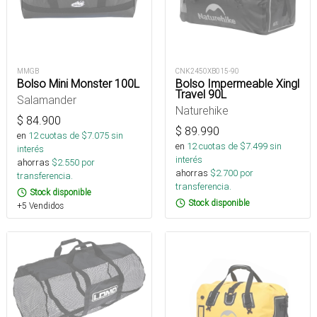
MMGB
CNK2450XB015-90
Bolso Mini Monster 100L
Bolso Impermeable Xingl
Travel 90L
Salamander
Naturehike
$
84.900
$
89.990
en
12
cuotas de $
7.075
sin
en
12
cuotas de $
7.499
sin
interés
interés
ahorras
$
2.550
por
ahorras
$
2.700
por
transferencia.
transferencia.
Stock disponible
Stock disponible
+5 Vendidos