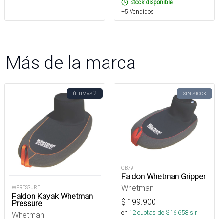
Stock disponible
+5 Vendidos
Más de la marca
2
ÚLTIMAS
SIN STOCK
GB79
Faldon Whetman Gripper
Whetman
WPRESSURE
Faldon Kayak Whetman
$
199.900
Pressure
en
12
cuotas de $
16.658
sin
Whetman