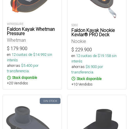
WPRESSURE
SD60
Faldon Kayak Whetman
Faldon Kayak Nookie
Pressure
Kevlar® PRO Deck
Whetman
Nookie
$
179.900
$
229.900
en
12
cuotas de $
14.992
sin
en
12
cuotas de $
19.158
sin
interés
interés
ahorras
$
5.400
por
ahorras
$
6.900
por
transferencia.
transferencia.
Stock disponible
Stock disponible
+20 Vendidos
+10 Vendidos
SIN STOCK