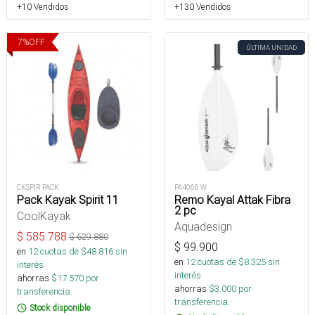
+10 Vendidos
+130 Vendidos
7
%
OFF
ÚLTIMA UNIDAD
CKSPIR PACK
PA4066 W
Pack Kayak Spirit 11
Remo Kayal Attak Fibra
2 pc
CoolKayak
Aquadesign
$
585.788
$
629.880
$
99.900
en
12
cuotas de $
48.816
sin
en
12
cuotas de $
8.325
sin
interés
interés
ahorras
$
17.570
por
ahorras
$
3.000
por
transferencia.
transferencia.
Stock disponible