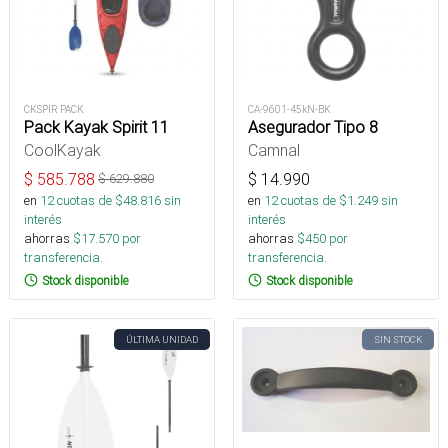
CKSPIR PACK
CA-9601-45kN-BK
Pack Kayak Spirit 11
Asegurador Tipo 8
CoolKayak
Camnal
$
585.788
$
14.990
$
629.880
en
12
cuotas de $
48.816
sin
en
12
cuotas de $
1.249
sin
interés
interés
ahorras
$
17.570
por
ahorras
$
450
por
transferencia.
transferencia.
Stock disponible
Stock disponible
ÚLTIMA UNIDAD
SIN STOCK