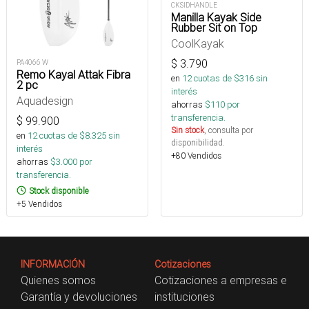
CKSIDHANDLE
Manilla Kayak Side
Rubber Sit on Top
CoolKayak
$
3.790
PA4066 W
Remo Kayal Attak Fibra
en
12
cuotas de $
316
sin
2 pc
interés
Aquadesign
ahorras
$
110
por
transferencia.
$
99.900
Sin stock
, consulta por
en
12
cuotas de $
8.325
sin
disponibilidad.
interés
+80 Vendidos
ahorras
$
3.000
por
transferencia.
Stock disponible
+5 Vendidos
INFORMACIÓN
Cotizaciones
Quienes somos
Cotizaciones a empresas e
Garantía y devoluciones
instituciones