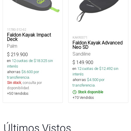
11780-312-62
Faldon Kayak Impact
KAKR0071
Deck
Faldon Kayak Advanced
Palm
Neo SD
Sandiline
$
219.900
en
12
cuotas de $
18.325
sin
$
149.900
interés
en
12
cuotas de $
12.492
sin
ahorras
$
6.600
por
interés
transferencia.
ahorras
$
4.500
por
Sin stock
, consulta por
transferencia.
disponibilidad.
Stock disponible
+50 Vendidos
+70 Vendidos
Últimos Vistos