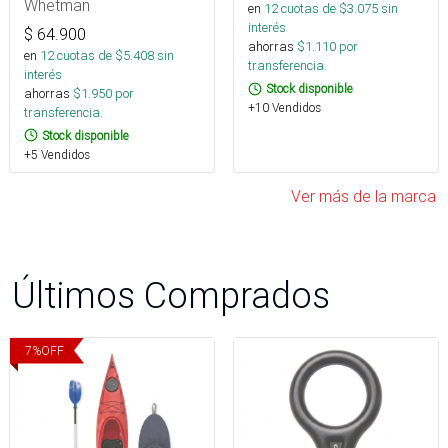
Whetman
en
12
cuotas de $
3.075
sin
interés
$
64.900
ahorras
$
1.110
por
en
12
cuotas de $
5.408
sin
transferencia.
interés
Stock disponible
ahorras
$
1.950
por
+10 Vendidos
transferencia.
Stock disponible
+5 Vendidos
Ver más de la marca
Últimos Comprados
7
%
OFF