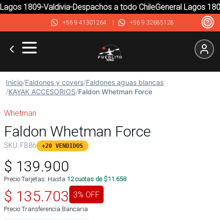
agos 1809-Valdivia-Despachos a todo Chile
General Lagos 1809-
+56 9 41301264
|
+56 9 32685128
Inicio
/
Faldones y covers
/
Faldones aguas blancas
/
KAYAK ACCESORIOS
/
Faldon Whetman Force
Whetman
Faldon Whetman Force
SKU:
FB86
+20 VENDIDOS
$
139.900
Precio Tarjetas: Hasta
12
cuotas de $
11.658
$
135.703
3
% OFF
Precio Transferencia Bancaria