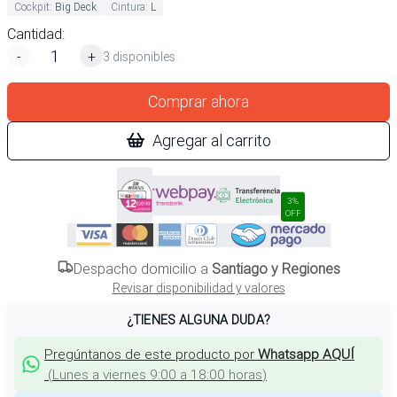
Cockpit
:
Big Deck
Cintura
:
L
Cantidad:
-
+
3 disponibles
Comprar ahora
Agregar al carrito
3%
OFF
Despacho domicilio a
Santiago y Regiones
Revisar disponibilidad y valores
¿TIENES ALGUNA DUDA?
Pregúntanos de este producto por
Whatsapp AQUÍ
(
Lunes a viernes 9:00 a 18:00 horas
)