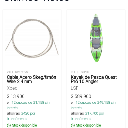
VALLSKW3x19SS
LSFQUESTP10
Cable Acero Skeg/timón
Kayak de Pesca Quest
Wire 2.4 mm
Pro 10 Angler
Xped
LSF
$
13.900
$
589.900
en
12
cuotas de $
1.158
sin
en
12
cuotas de $
49.158
sin
interés
interés
ahorras
$
420
por
ahorras
$
17.700
por
transferencia.
transferencia.
Stock disponible
Stock disponible