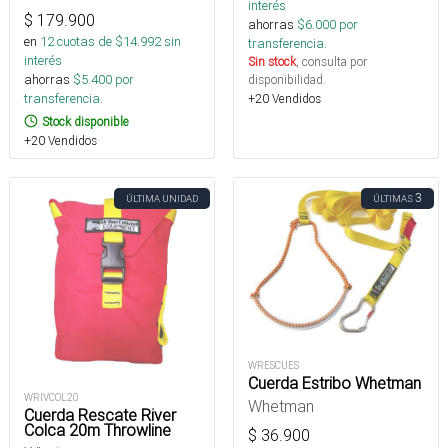
interés
$
179.900
ahorras
$
6.000
por
en
12
cuotas de $
14.992
sin
transferencia.
interés
Sin stock
, consulta por
ahorras
$
5.400
por
disponibilidad.
transferencia.
+20 Vendidos
Stock disponible
+20 Vendidos
3
ÚLTIMA UNIDAD
ÚLTIMAS
WRESCUES
Cuerda Estribo Whetman
WRIVCOL20
Whetman
Cuerda Rescate River
Colca 20m Throwline
$
36.900