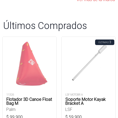
Últimos Comprados
3
ÚLTIMAS
11326
LSF MOTOBR A
Flotador 3D Canoe Float
Soporte Motor Kayak
Bag M
Bracket A
Palm
LSF
$
99.900
$
59.900