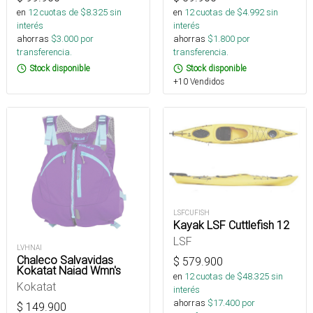
en
12
cuotas de $
8.325
sin
en
12
cuotas de $
4.992
sin
interés
interés
ahorras
$
3.000
por
ahorras
$
1.800
por
transferencia.
transferencia.
Stock disponible
Stock disponible
+10 Vendidos
LSFCUFISH
Kayak LSF Cuttlefish 12
LSF
LVHNAI
Chaleco Salvavidas
$
579.900
Kokatat Naiad Wmn's
en
12
cuotas de $
48.325
sin
Kokatat
interés
ahorras
$
17.400
por
$
149.900