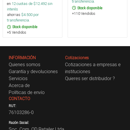
transferencia.
en
12
cuotas de $
12.492
sin
Stock disponible
interés
+110 Vendidos
ahorras
$
4.500
por
transferencia.
Stock disponible
+5 Vendidos
INFORMACIÓN
Cotizaciones
Quienes somos
Cotizaciones a empresas e
Garantía y devoluciones
instituciones
Servicios
Quieres ser distribuidor ?
Acerca de
Políticas de envío
CONTACTO
RUT:
76103286-0
Razón Social:
Soc. Com. OD Retailer Ltda.