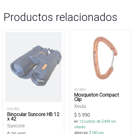
Productos relacionados
XD-Q969
Mosqueton Compact
Clip
Xinda
SUN-B06
Binocular Suncore HB 12
$
5.990
x 42
en
12
cuotas de $
499
sin
Suncore
interés
ahorras
$
180
por