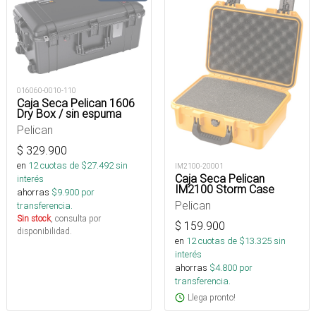
016060-0010-110
Caja Seca Pelican 1606
Dry Box / sin espuma
Pelican
$
329.900
en
12
cuotas de $
27.492
sin
IM2100-20001
Caja Seca Pelican
interés
IM2100 Storm Case
ahorras
$
9.900
por
Pelican
transferencia.
Sin stock
, consulta por
$
159.900
disponibilidad.
en
12
cuotas de $
13.325
sin
interés
ahorras
$
4.800
por
transferencia.
Llega pronto!