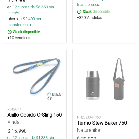
$
79.900
transferencia.
en
12
cuotas de $
6.658
sin
Stock disponible
interés
+320 Vendidos
ahorras
$
2.400
por
transferencia.
Stock disponible
+10 Vendidos
XD-D9314
Anillo Cosido O-Sling 150
NH20SJ041 750
Xinda
Termo Stew Baker 750
Naturehike
$
15.990
en
12
cuotas de $
1.333
sin
$
39.990