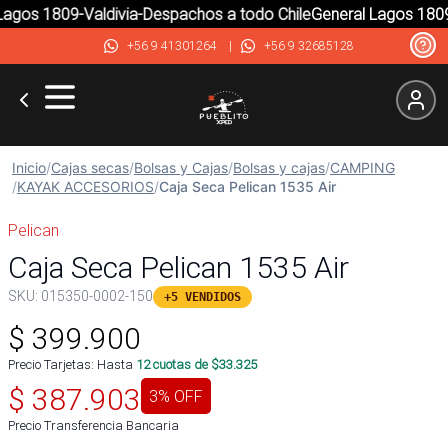
gos 1809-Valdivia-Despachos a todo Chile
General Lagos 1809-
+56 9 41301264
|
+56 9 32685128
Inicio
/
Cajas secas
/
Bolsas y Cajas
/
Bolsas y cajas
/
CAMPING
/
KAYAK ACCESORIOS
/
Caja Seca Pelican 1535 Air
Pelican
Caja Seca Pelican 1535 Air
SKU:
015350-0002-150
+5 VENDIDOS
$
399.900
Precio Tarjetas: Hasta
12
cuotas de $
33.325
$
387.903
3
% OFF
Precio Transferencia Bancaria