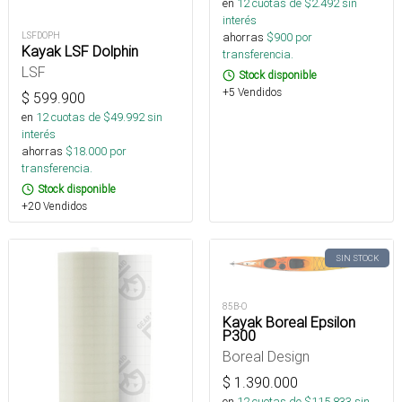
en
12
cuotas de $
2.492
sin
interés
ahorras
$
900
por
LSFDOPH
Kayak LSF Dolphin
transferencia.
LSF
Stock disponible
+5 Vendidos
$
599.900
en
12
cuotas de $
49.992
sin
interés
ahorras
$
18.000
por
transferencia.
Stock disponible
+20 Vendidos
SIN STOCK
85B-O
Kayak Boreal Epsilon
P300
Boreal Design
$
1.390.000
en
12
cuotas de $
115.833
sin