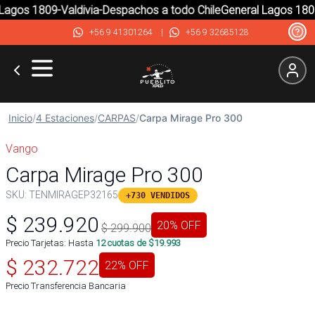
agos 1809-Valdivia-Despachos a todo Chile
General Lagos 1809-
+56 9 41301264
|
+56 9 32685128
Inicio
/
4 Estaciones
/
CARPAS
/
Carpa Mirage Pro 300
Vango
Carpa Mirage Pro 300
SKU:
TENMIRAGEP32165
+730 VENDIDOS
$
239.920
20
% OFF
$
299.900
Precio Tarjetas: Hasta
12
cuotas de $
19.993
$
232.722
22
% OFF
Precio Transferencia Bancaria