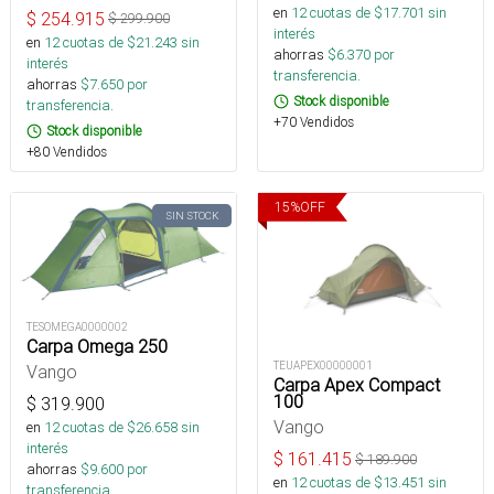
en
12
cuotas de $
17.701
sin
$
254.915
$
299.900
interés
en
12
cuotas de $
21.243
sin
ahorras
$
6.370
por
interés
transferencia.
ahorras
$
7.650
por
Stock disponible
transferencia.
+70 Vendidos
Stock disponible
+80 Vendidos
15
%
OFF
SIN STOCK
TESOMEGA0000002
Carpa Omega 250
TEUAPEX00000001
Vango
Carpa Apex Compact
100
$
319.900
Vango
en
12
cuotas de $
26.658
sin
interés
$
161.415
$
189.900
ahorras
$
9.600
por
en
12
cuotas de $
13.451
sin
transferencia.