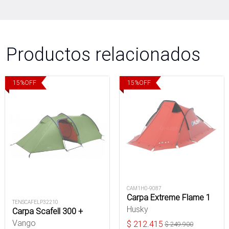
Productos relacionados
15
%
OFF
15
%
OFF
CAM1H0-9087
Carpa Extreme Flame 1
TENSCAFELP32210
Husky
Carpa Scafell 300 +
Vango
$
212.415
$
249.900