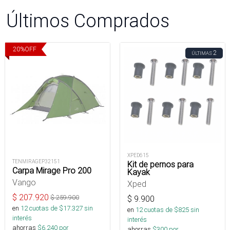
Últimos Comprados
20
%
OFF
2
ÚLTIMAS
XPED615
TENMIRAGEP32151
Kit de pernos para
Carpa Mirage Pro 200
Kayak
Vango
Xped
$
207.920
$
259.900
$
9.900
en
12
cuotas de $
17.327
sin
en
12
cuotas de $
825
sin
interés
interés
ahorras
$
6.240
por
ahorras
$
300
por