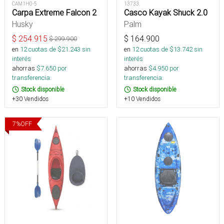
CAM1H0-5
13733
Carpa Extreme Falcon 2
Casco Kayak Shuck 2.0
Husky
Palm
$
254.915
$
164.900
$
299.900
en
12
cuotas de $
21.243
sin
en
12
cuotas de $
13.742
sin
interés
interés
ahorras
$
7.650
por
ahorras
$
4.950
por
transferencia.
transferencia.
Stock disponible
Stock disponible
+30 Vendidos
+10 Vendidos
7
%
OFF