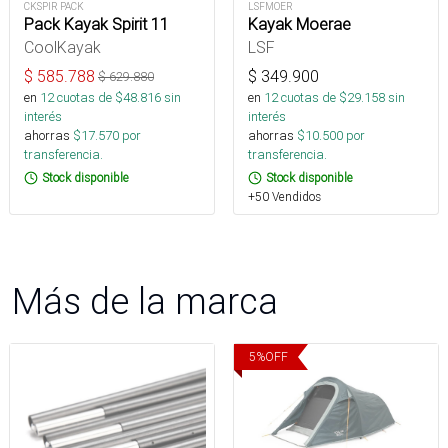
CKSPIR PACK
LSFMOER
Pack Kayak Spirit 11
Kayak Moerae
CoolKayak
LSF
$
585.788
$
349.900
$
629.880
en
12
cuotas de $
48.816
sin
en
12
cuotas de $
29.158
sin
interés
interés
ahorras
$
17.570
por
ahorras
$
10.500
por
transferencia.
transferencia.
Stock disponible
Stock disponible
+50 Vendidos
Más de la marca
5
%
OFF