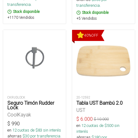
transferencia.
transferencia.
Stock disponible
Stock disponible
+1170 Vendidos
+5 Vendidos
40
%
OFF
CKRUDLOCK
20-12592
Seguro Timón Rudder
Tabla UST Bambú 2.0
Lock
UST
CoolKayak
$
6.000
$
10.000
$
990
en
12
cuotas de $
500
sin
en
12
cuotas de $
83
sin interés
interés
ahorras
$
30
por transferencia.
ahorras
$
180
por