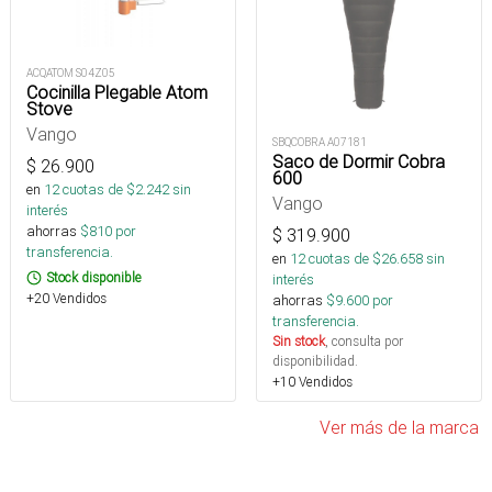
ACQATOM S04Z05
Cocinilla Plegable Atom
Stove
Vango
SBQCOBRA A07181
Saco de Dormir Cobra
$
26.900
600
en
12
cuotas de $
2.242
sin
Vango
interés
ahorras
$
810
por
$
319.900
transferencia.
en
12
cuotas de $
26.658
sin
Stock disponible
interés
+20 Vendidos
ahorras
$
9.600
por
transferencia.
Sin stock
, consulta por
disponibilidad.
+10 Vendidos
Ver más de la marca