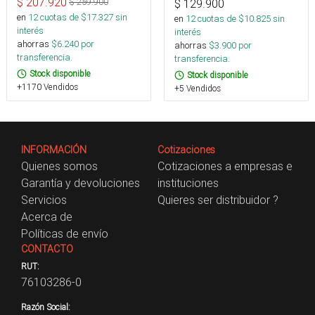
$
207.920
$
259.900
$
129.900
en
12
cuotas de $
17.327
sin
en
12
cuotas de $
10.825
sin
interés
interés
ahorras
$
6.240
por
ahorras
$
3.900
por
transferencia.
transferencia.
Stock disponible
Stock disponible
+1170 Vendidos
+5 Vendidos
INFORMACIÓN
Cotizaciones
Quienes somos
Cotizaciones a empresas e
Garantía y devoluciones
instituciones
Servicios
Quieres ser distribuidor ?
Acerca de
Políticas de envío
CONTACTO
RUT:
76103286-0
Razón Social: