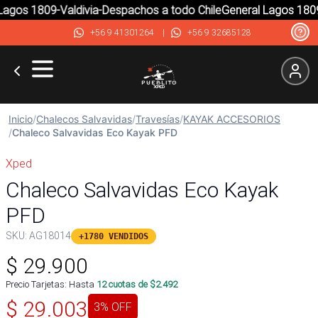
gos 1809-Valdivia-Despachos a todo Chile
General Lagos 1809-
+56 9 41301264
|
+56 9 32685128
Inicio
/
Chalecos Salvavidas
/
Travesías
/
KAYAK ACCESORIOS
/
Chaleco Salvavidas Eco Kayak PFD
Xped
Chaleco Salvavidas Eco Kayak
PFD
SKU:
AG18014
+1780 VENDIDOS
$
29.900
Precio Tarjetas: Hasta
12
cuotas de $
2.492
$
29.003
3
% OFF