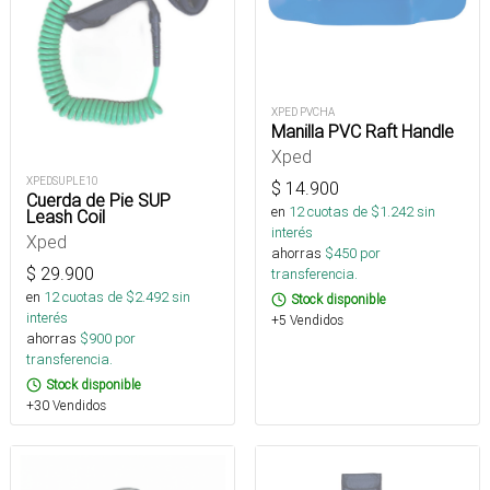
XPED PVCHA
Manilla PVC Raft Handle
Xped
XPEDSUPLE10
$
14.900
Cuerda de Pie SUP
en
12
cuotas de $
1.242
sin
Leash Coil
interés
Xped
ahorras
$
450
por
$
29.900
transferencia.
en
12
cuotas de $
2.492
sin
Stock disponible
interés
+5 Vendidos
ahorras
$
900
por
transferencia.
Stock disponible
+30 Vendidos