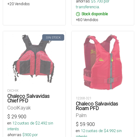
ahorras
$
5.700
por
+20 Vendidos
transferencia.
Stock disponible
+80 Vendidos
SIN STOCK
CKCHIK
Chaleco Salvavidas
12268-321
Chief PFD
Chaleco Salvavidas
CoolKayak
Roam PFD
Palm
$
29.900
en
12
cuotas de $
2.492
sin
$
59.900
interés
en
12
cuotas de $
4.992
sin
ahorras
$
900
por
interés