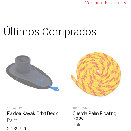
Ver más de la marca
Últimos Comprados
11754-312-62
10612-Y/R
Faldon Kayak Orbit Deck
Cuerda Palm Floating
Rope
Palm
Palm
$
239.900