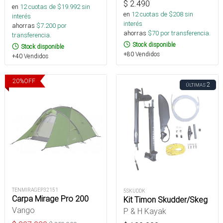
$
2.490
en
12
cuotas de $
19.992
sin
en
12
cuotas de $
208
sin
interés
interés
ahorras
$
7.200
por
ahorras
$
70
por transferencia.
transferencia.
Stock disponible
Stock disponible
+80 Vendidos
+40 Vendidos
20
%
OFF
2
ÚLTIMAS
TENMIRAGEP32151
5SKUDDK
Carpa Mirage Pro 200
Kit Timon Skudder/Skeg
Vango
P & H Kayak