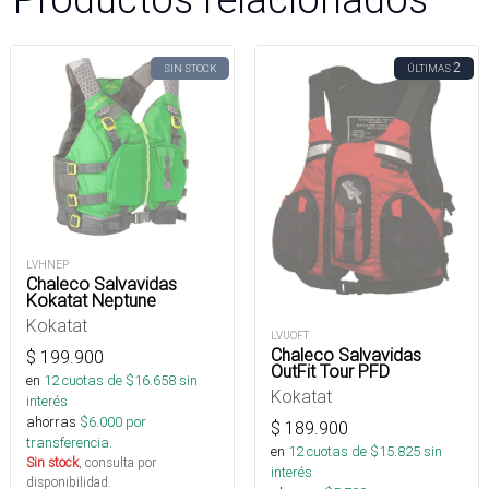
2
SIN STOCK
ÚLTIMAS
LVHNEP
Chaleco Salvavidas
Kokatat Neptune
Kokatat
LVUOFT
Chaleco Salvavidas
$
199.900
OutFit Tour PFD
en
12
cuotas de $
16.658
sin
Kokatat
interés
ahorras
$
6.000
por
$
189.900
transferencia.
en
12
cuotas de $
15.825
sin
Sin stock
, consulta por
interés
disponibilidad.