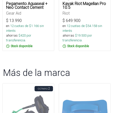
Pegamento Aquaseal +
Kayak Riot Magellan Pro
Neo Contact Cement
10.5
Gear Aid
Riot
$
13.990
$
649.900
en
12
cuotas de $
1.166
sin
en
12
cuotas de $
54.158
sin
interés
interés
ahorras
$
420
por
ahorras
$
19.500
por
transferencia.
transferencia.
Stock disponible
Stock disponible
Más de la marca
2
ÚLTIMAS