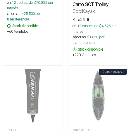
en
12
cuotas de $
70.825
sin
Carro SOT Trolley
interés
CoolKayak
ahorras
$
25.500
por
transferencia.
$
54.900
en
12
cuotas de $
4.575
sin
Stock disponible
interés
+60 Vendidos
ahorras
$
1.650
por
transferencia.
Stock disponible
+270 Vendidos
ÚLTIMA UNIDAD
14110
Mangler10,5-G