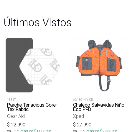
Últimos Vistos
15317
AG18014-Y-OR
Parche Tenacious Gore-
Chaleco Salvavidas Niño
Tex Fabric
Eco PFD
Gear Aid
Xped
$
12.990
$
27.990
en
12
cuotas de $
1.083
sin
en
12
cuotas de $
2.333
sin