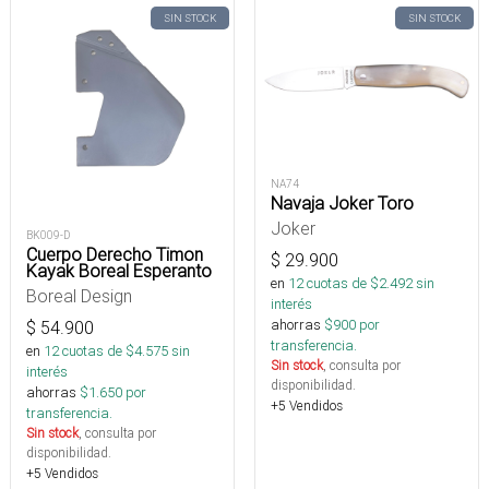
SIN STOCK
SIN STOCK
NA74
Navaja Joker Toro
Joker
BK009-D
Cuerpo Derecho Timon
$
29.900
Kayak Boreal Esperanto
en
12
cuotas de $
2.492
sin
Boreal Design
interés
ahorras
$
900
por
$
54.900
transferencia.
en
12
cuotas de $
4.575
sin
Sin stock
, consulta por
interés
disponibilidad.
ahorras
$
1.650
por
+5 Vendidos
transferencia.
Sin stock
, consulta por
disponibilidad.
+5 Vendidos