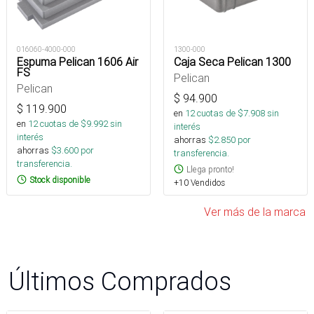
016060-4000-000
1300-000
Espuma Pelican 1606 Air
Caja Seca Pelican 1300
FS
Pelican
Pelican
$
94.900
$
119.900
en
12
cuotas de $
7.908
sin
en
12
cuotas de $
9.992
sin
interés
interés
ahorras
$
2.850
por
ahorras
$
3.600
por
transferencia.
transferencia.
Llega pronto!
Stock disponible
+10 Vendidos
Ver más de la marca
Últimos Comprados