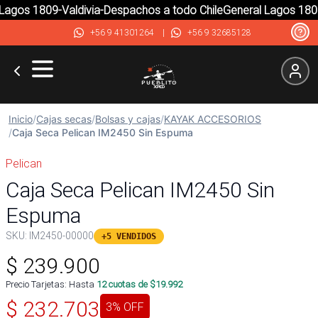
agos 1809-Valdivia-Despachos a todo Chile
General Lagos 1809-
+56 9 41301264
|
+56 9 32685128
Inicio
/
Cajas secas
/
Bolsas y cajas
/
KAYAK ACCESORIOS
/
Caja Seca Pelican IM2450 Sin Espuma
Pelican
Caja Seca Pelican IM2450 Sin
Espuma
SKU:
IM2450-00000
+5 VENDIDOS
$
239.900
Precio Tarjetas: Hasta
12
cuotas de $
19.992
$
232.703
3
% OFF