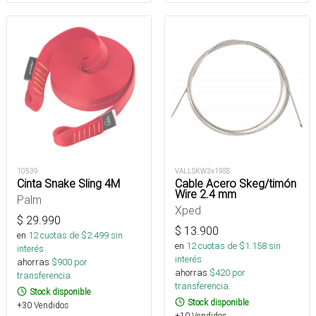
10539
VALLSKW3x19SS
Cinta Snake Sling 4M
Cable Acero Skeg/timón
Wire 2.4 mm
Palm
Xped
$
29.990
$
13.900
en
12
cuotas de $
2.499
sin
en
12
cuotas de $
1.158
sin
interés
interés
ahorras
$
900
por
ahorras
$
420
por
transferencia.
transferencia.
Stock disponible
Stock disponible
+30 Vendidos
+10 Vendidos