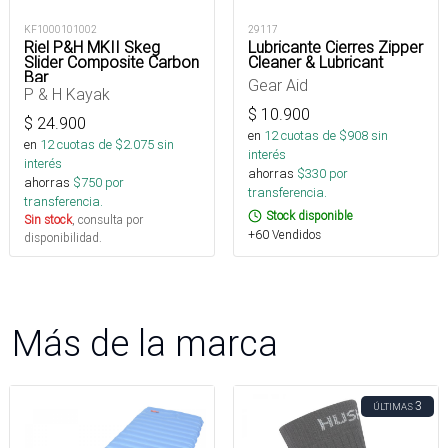
KF1000101002
29117
Riel P&H MKII Skeg
Lubricante Cierres Zipper
Slider Composite Carbon
Cleaner & Lubricant
Bar
Gear Aid
P & H Kayak
$
10.900
$
24.900
en
12
cuotas de $
908
sin
en
12
cuotas de $
2.075
sin
interés
interés
ahorras
$
330
por
ahorras
$
750
por
transferencia.
transferencia.
Stock disponible
Sin stock
, consulta por
+60 Vendidos
disponibilidad.
Más de la marca
3
ÚLTIMAS