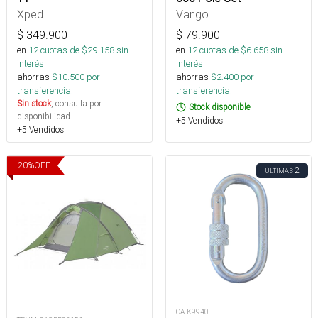
Xped
Vango
$
349.900
$
79.900
en
12
cuotas de $
29.158
sin
en
12
cuotas de $
6.658
sin
interés
interés
ahorras
$
10.500
por
ahorras
$
2.400
por
transferencia.
transferencia.
Sin stock
, consulta por
Stock disponible
disponibilidad.
+5 Vendidos
+5 Vendidos
20
%
OFF
2
ÚLTIMAS
CA-K9940