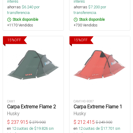
interés
interés
ahorras
$
6.240
por
ahorras
$
7.200
por
transferencia.
transferencia.
Stock disponible
Stock disponible
+1170 Vendidos
+730 Vendidos
15
%
OFF
15
%
OFF
CAM1
CAM1H0-9087
Carpa Extreme Flame 2
Carpa Extreme Flame 1
Husky
Husky
$
237.915
$
212.415
$
279.900
$
249.900
en
12
cuotas de $
19.826
sin
en
12
cuotas de $
17.701
sin