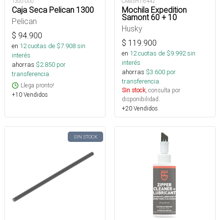
1300-000
CAM3H1-6442
Caja Seca Pelican 1300
Mochila Expedition
Samont 60 + 10
Pelican
Husky
$
94.900
$
119.900
en
12
cuotas de $
7.908
sin
en
12
cuotas de $
9.992
sin
interés
interés
ahorras
$
2.850
por
ahorras
$
3.600
por
transferencia.
transferencia.
Llega pronto!
Sin stock
, consulta por
+10 Vendidos
disponibilidad.
+20 Vendidos
SIN STOCK