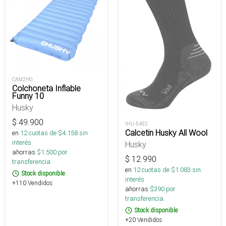
CAM2H0
Colchoneta Inflable
Funny 10
Husky
$
49.900
IHU-5492
Calcetin Husky All Wool
en
12
cuotas de $
4.158
sin
interés
Husky
ahorras
$
1.500
por
$
12.990
transferencia.
en
12
cuotas de $
1.083
sin
Stock disponible
interés
+110 Vendidos
ahorras
$
390
por
transferencia.
Stock disponible
+20 Vendidos