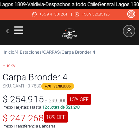
agos 1809-Valdivia-Despachos a todo Chile
General Lagos 1809-
+56 9 41301264
|
+56 9 32685128
Inicio
/
4 Estaciones
/
CARPAS
/
Carpa Bronder 4
Husky
Carpa Bronder 4
SKU:
CAM1H0-7880
+70 VENDIDOS
$
254.915
15
% OFF
$
299.900
Precio Tarjetas: Hasta
12
cuotas de $
21.243
$
247.268
18
% OFF
Precio Transferencia Bancaria