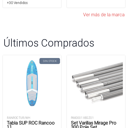
+30 Vendidos
Ver más de la marca
Últimos Comprados
SIN STOCK
RANROC TUR/WH
PAX0001 XB2Z01
Tabla SUP ROC Rancoo
Set Varillas Mirage Pro
11
300 Pole Set