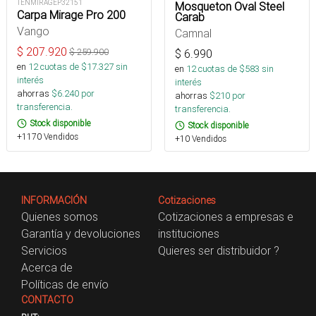
TENMIRAGEP32151
Mosqueton Oval Steel
Carpa Mirage Pro 200
Carab
Vango
Camnal
$
207.920
$
259.900
$
6.990
en
12
cuotas de $
17.327
sin
en
12
cuotas de $
583
sin
interés
interés
ahorras
$
6.240
por
ahorras
$
210
por
transferencia.
transferencia.
Stock disponible
Stock disponible
+1170 Vendidos
+10 Vendidos
INFORMACIÓN
Cotizaciones
Quienes somos
Cotizaciones a empresas e
Garantía y devoluciones
instituciones
Servicios
Quieres ser distribuidor ?
Acerca de
Políticas de envío
CONTACTO