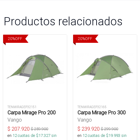
Productos relacionados
20
%
OFF
20
%
OFF
TENMIRAGEP32151
TENMIRAGEP32165
Carpa Mirage Pro 200
Carpa Mirage Pro 300
Vango
Vango
$
207.920
$
239.920
$
259.900
$
299.900
en
12
cuotas de $
17.327
sin
en
12
cuotas de $
19.993
sin