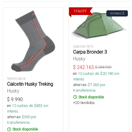
15
%
OFF
2
ÚLTIMAS
CAM1H0-7879
Carpa Bronder 3
Husky
$
242.165
$
284.900
en
12
cuotas de $
20.180
sin
interés
TEXIHU-9634
Calcetin Husky Treking
ahorras
$
7.260
por
transferencia.
Husky
Stock disponible
$
9.990
+20 Vendidos
en
12
cuotas de $
833
sin
interés
ahorras
$
300
por
transferencia.
Stock disponible