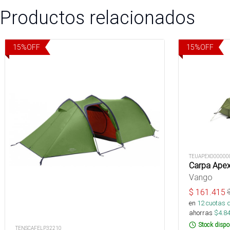
Productos relacionados
15
%
OFF
15
%
OFF
TEUAPEX000000
Carpa Ape
Vango
$
161.415
en
12
cuotas 
ahorras
$
4.8
Stock dispo
TENSCAFELP32210