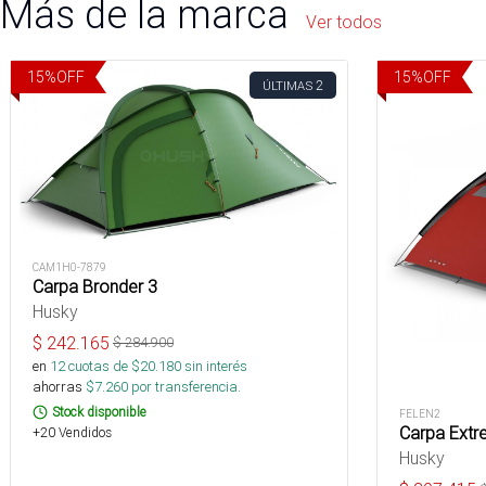
Más de la marca
Ver todos
15
%
OFF
15
%
OFF
2
ÚLTIMAS
CAM1H0-7879
Carpa Bronder 3
Husky
$
242.165
$
284.900
en
12
cuotas de $
20.180
sin interés
ahorras
$
7.260
por transferencia.
Stock disponible
FELEN2
Carpa Extr
+20 Vendidos
Husky