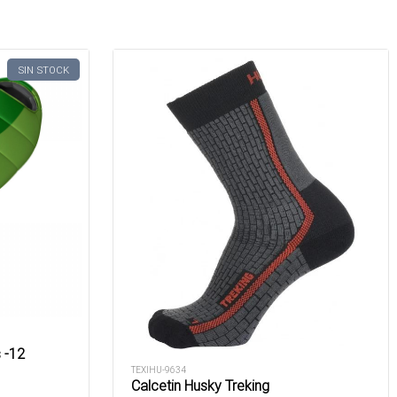
SIN STOCK
 -12
TEXIHU-9634
Calcetin Husky Treking