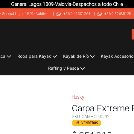
General Lagos 1809-Valdivia-Despachos a todo Chile
-
General Lagos 1809 - Valdivia
|
+56 9 41301264
|
+56 9 32685128
sca
Ropa para Kayak
Kayak de Río
Kayak Accesorio
Rafting y Pesca
Husky
Carpa Extreme 
SKU:
CAMHC0-0292
+5 VENDIDOS