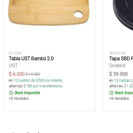
20-12592
SB-5002-OH
Tabla UST Bambú 2.0
Tapa SBD 
UST
Seabird
$
6.000
$
39.900
$
10.000
en
12
cuotas de $
500
sin interés
en
12
cuotas 
ahorras
$
180
por transferencia.
ahorras
$
1.2
Stock disponible
Stock dispo
+5 Vendidos
+5 Vendidos