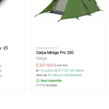
y -25
TENMIRAGEP32151
Carpa Mirage Pro 200
Vango
$
207.920
$
259.900
és
a.
en
12
cuotas de $
17.327
sin interés
ahorras
$
6.240
por transferencia.
d.
Stock disponible
+1170 Vendidos