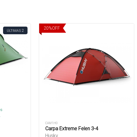
20
%
OFF
2
ÚLTIMAS
és
.
CAM1H0
Carpa Extreme Felen 3-4
Husky