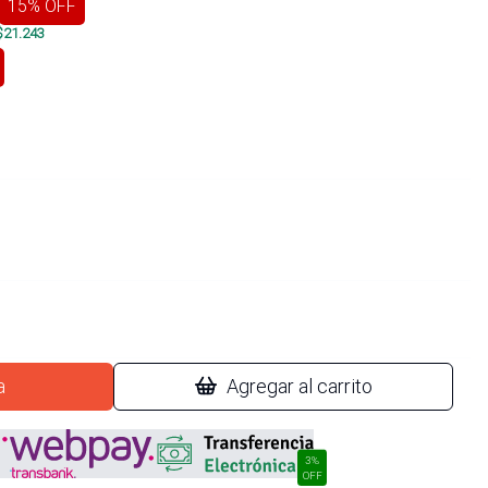
15
% OFF
$
21.243
a
Agregar al carrito
3%
OFF