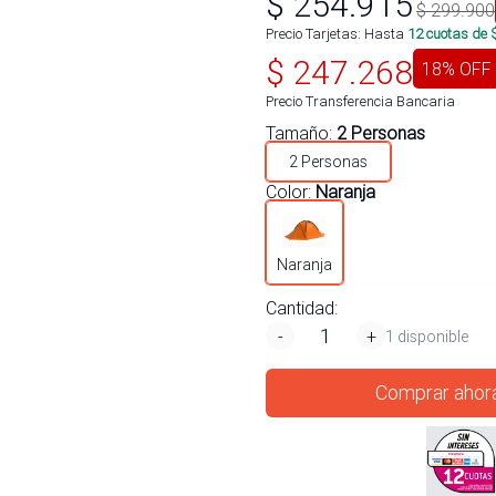
$
254.915
$
299.900
Precio Tarjetas: Hasta
12
cuotas de 
$
247.268
18
% OFF
Precio Transferencia Bancaria
Tamaño
:
2 Personas
2 Personas
Color
:
Naranja
Naranja
Cantidad:
-
+
1 disponible
Comprar ahor