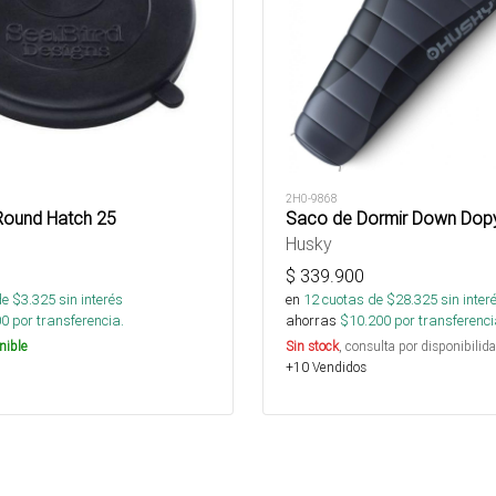
2H0-9868
Round Hatch 25
Saco de Dormir Down Dop
Husky
$
339.900
de $
3.325
sin interés
en
12
cuotas de $
28.325
sin inter
00
por transferencia.
ahorras
$
10.200
por transferenci
nible
Sin stock
, consulta por disponibilida
+10 Vendidos