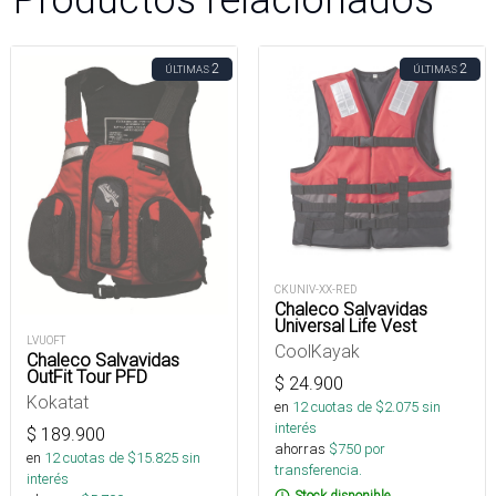
2
2
ÚLTIMAS
ÚLTIMAS
CKUNIV-XX-RED
Chaleco Salvavidas
Universal Life Vest
LVUOFT
CoolKayak
Chaleco Salvavidas
OutFit Tour PFD
$
24.900
Kokatat
en
12
cuotas de $
2.075
sin
interés
$
189.900
ahorras
$
750
por
en
12
cuotas de $
15.825
sin
transferencia.
interés
Stock disponible