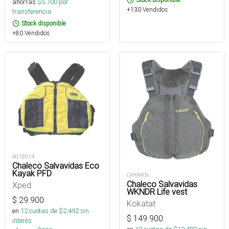
ahorras
$
5.700
por
+130 Vendidos
transferencia.
Stock disponible
+80 Vendidos
AG18014
Chaleco Salvavidas Eco
Kayak PFD
LVHWKN
Chaleco Salvavidas
Xped
WKNDR Life vest
$
29.900
Kokatat
en
12
cuotas de $
2.492
sin
$
149.900
interés