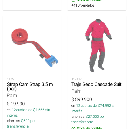
+410 Vendidos
11760
11741-3
Strap Cam Strap 3.5 m
Traje Seco Cascade Suit
(par)
Palm
Palm
$
899.900
$
19.990
en
12
cuotas de $
74.992
sin
en
12
cuotas de $
1.666
sin
interés
interés
ahorras
$
27.000
por
ahorras
$
600
por
transferencia.
transferencia.
Stock disponible