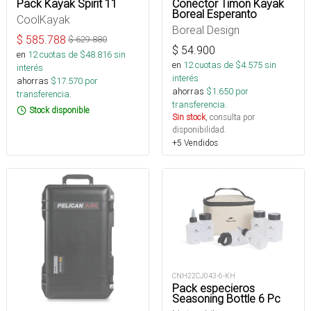
Pack Kayak Spirit 11
Conector Timon Kayak
Boreal Esperanto
CoolKayak
Boreal Design
$
585.788
$
629.880
$
54.900
en
12
cuotas de $
48.816
sin
en
12
cuotas de $
4.575
sin
interés
interés
ahorras
$
17.570
por
ahorras
$
1.650
por
transferencia.
transferencia.
Stock disponible
Sin stock
, consulta por
disponibilidad.
+5 Vendidos
CNH22CJ043-6-KH
Pack especieros
Seasoning Bottle 6 Pc