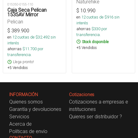
Naturehike
015350-0155-110
Caja Seca Pelican
$
10.990
1535AV Mirror
en
12
cuotas de $
916
sin
Pelican
interés
ahorras
$
330
por
$
389.900
transferencia.
en
12
cuotas de $
32.492
sin
Stock disponible
interés
+5 Vendidos
ahorras
$
11.700
por
transferencia.
Llega pronto!
+5 Vendidos
INFORMACIÓN
Cotizaciones
Quienes somos
Cotizaciones a empresas e
Garantía y devoluciones
instituciones
Servicios
Quieres ser distribuidor ?
Acerca de
Políticas de envío
CONTACTO