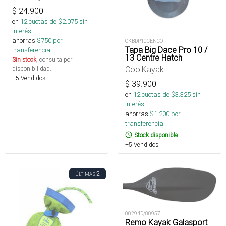
$
24.900
en
12
cuotas de $
2.075
sin
interés
ahorras
$
750
por
CKBDP10CENCO
Tapa Big Dace Pro 10 /
transferencia.
13 Centre Hatch
Sin stock
, consulta por
CoolKayak
disponibilidad.
+5 Vendidos
$
39.900
en
12
cuotas de $
3.325
sin
interés
ahorras
$
1.200
por
transferencia.
Stock disponible
+5 Vendidos
2
ÚLTIMAS
00294D/00957
Remo Kayak Galasport