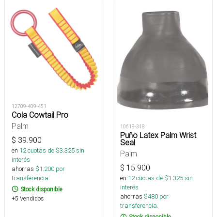
12709-409-451
Cola Cowtail Pro
Palm
10618-318
Puño Latex Palm Wrist
$
39.900
Seal
en
12
cuotas de $
3.325
sin
Palm
interés
$
15.900
ahorras
$
1.200
por
transferencia.
en
12
cuotas de $
1.325
sin
interés
Stock disponible
ahorras
$
480
por
+5 Vendidos
transferencia.
Stock disponible