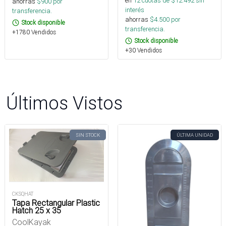
en
12
cuotas de $
12.492
sin
ahorras
$
900
por
interés
transferencia.
ahorras
$
4.500
por
Stock disponible
transferencia.
+1780 Vendidos
Stock disponible
+30 Vendidos
Últimos Vistos
SIN STOCK
ÚLTIMA UNIDAD
CKSQHAT
Tapa Rectangular Plastic
Hatch 25 x 35
CoolKayak