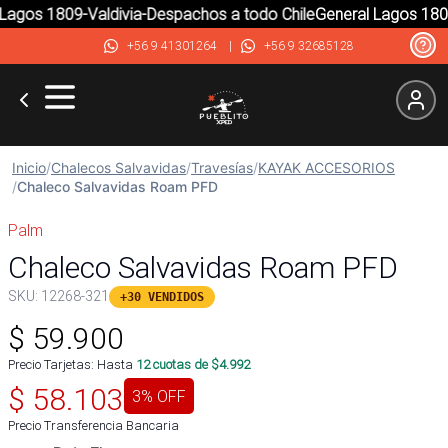
agos 1809-Valdivia-Despachos a todo Chile
General Lagos 1809-
+56 9 41301264
|
+56 9 32685128
Inicio
/
Chalecos Salvavidas
/
Travesías
/
KAYAK ACCESORIOS
/
Chaleco Salvavidas Roam PFD
Palm
Chaleco Salvavidas Roam PFD
SKU:
12268-321
+30 VENDIDOS
$
59.900
Precio Tarjetas: Hasta
12
cuotas de $
4.992
$
58.103
3
% OFF
Precio Transferencia Bancaria