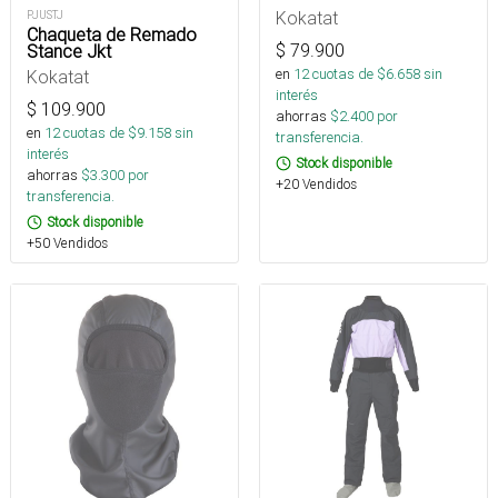
Kokatat
PJUSTJ
Chaqueta de Remado
$
79.900
Stance Jkt
en
12
cuotas de $
6.658
sin
Kokatat
interés
$
109.900
ahorras
$
2.400
por
en
12
cuotas de $
9.158
sin
transferencia.
interés
Stock disponible
ahorras
$
3.300
por
+20 Vendidos
transferencia.
Stock disponible
+50 Vendidos