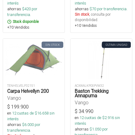
interés
interés
ahorras
$
420
por
ahorras
$
70
por transferencia.
transferencia.
Sin stock
, consulta por
disponibilidad.
Stock disponible
+10 Vendidos
+70 Vendidos
SIN STOCK
ÚLTIMA UNIDAD
TENHELVELP32151
ACXWALKPO0PVW32
Carpa Helvellyn 200
Baston Trekking
Annapurna
Vango
Vango
$
199.900
$
34.990
en
12
cuotas de $
16.658
sin
en
12
cuotas de $
2.916
sin
interés
interés
ahorras
$
6.000
por
ahorras
$
1.050
por
transferencia.
transferencia.