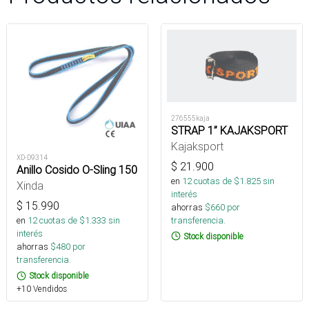
276555kaja
STRAP 1” KAJAKSPORT
Kajaksport
XD-D9314
$
21.900
Anillo Cosido O-Sling 150
en
12
cuotas de $
1.825
sin
Xinda
interés
$
15.990
ahorras
$
660
por
transferencia.
en
12
cuotas de $
1.333
sin
interés
Stock disponible
ahorras
$
480
por
transferencia.
Stock disponible
+10 Vendidos