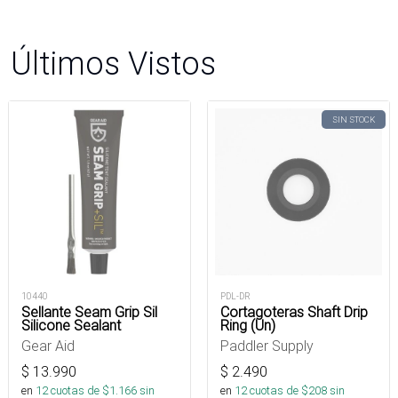
Últimos Vistos
SIN STOCK
10440
PDL-DR
Sellante Seam Grip Sil
Cortagoteras Shaft Drip
Silicone Sealant
Ring (Un)
Gear Aid
Paddler Supply
$
13.990
$
2.490
en
12
cuotas de $
1.166
sin
en
12
cuotas de $
208
sin