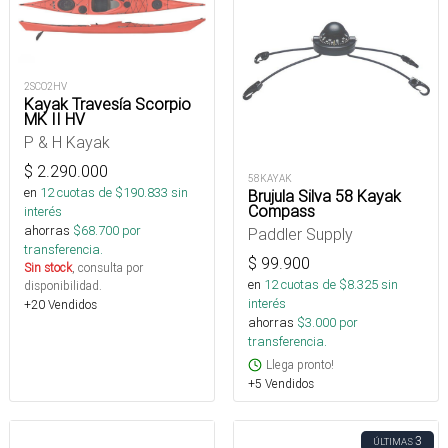
2SCO2HV
Kayak Travesía Scorpio
MK II HV
P & H Kayak
$
2.290.000
58KAYAK
en
12
cuotas de $
190.833
sin
Brujula Silva 58 Kayak
Compass
interés
ahorras
$
68.700
por
Paddler Supply
transferencia.
$
99.900
Sin stock
, consulta por
en
12
cuotas de $
8.325
sin
disponibilidad.
interés
+20 Vendidos
ahorras
$
3.000
por
transferencia.
Llega pronto!
+5 Vendidos
3
ÚLTIMAS