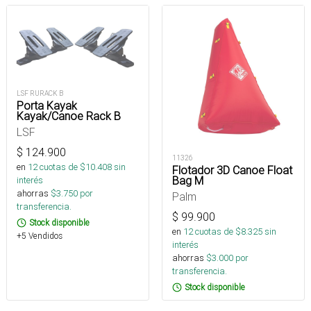
LSF RURACK B
Porta Kayak
Kayak/Canoe Rack B
LSF
$
124.900
11326
en
12
cuotas de $
10.408
sin
Flotador 3D Canoe Float
Bag M
interés
ahorras
$
3.750
por
Palm
transferencia.
$
99.900
Stock disponible
en
12
cuotas de $
8.325
sin
+5 Vendidos
interés
ahorras
$
3.000
por
transferencia.
Stock disponible