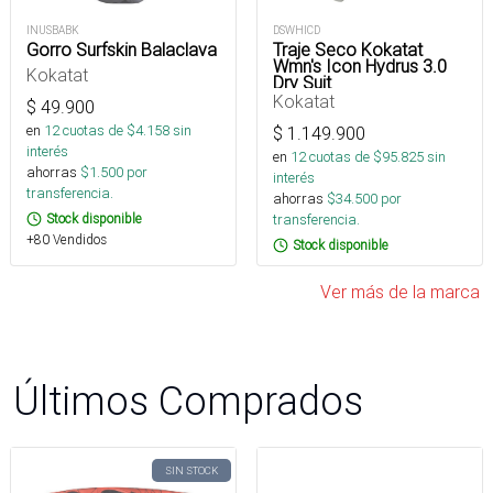
INUSBABK
DSWHICD
Gorro Surfskin Balaclava
Traje Seco Kokatat
Wmn's Icon Hydrus 3.0
Kokatat
Dry Suit
Kokatat
$
49.900
en
12
cuotas de $
4.158
sin
$
1.149.900
interés
en
12
cuotas de $
95.825
sin
ahorras
$
1.500
por
interés
transferencia.
ahorras
$
34.500
por
Stock disponible
transferencia.
+80 Vendidos
Stock disponible
Ver más de la marca
Últimos Comprados
SIN STOCK