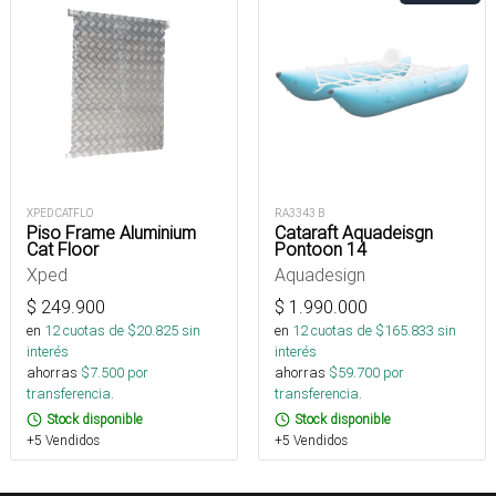
XPED CATFLO
RA3343 B
Piso Frame Aluminium
Cataraft Aquadeisgn
Cat Floor
Pontoon 14
Xped
Aquadesign
$
249.900
$
1.990.000
en
12
cuotas de $
20.825
sin
en
12
cuotas de $
165.833
sin
interés
interés
ahorras
$
7.500
por
ahorras
$
59.700
por
transferencia.
transferencia.
Stock disponible
Stock disponible
+5 Vendidos
+5 Vendidos