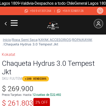
agos 1809-Valdivia-Despachos a todo Chile
General Lagos 1809-
+56 9 41301264
|
+56 9 32685128
Inicio
/
Ropa Semi Seca
/
KAYAK ACCESORIOS
/
ROPA/KAYAK
/
Chaqueta Hydrus 3.0 Tempest Jkt
Kokatat
Chaqueta Hydrus 3.0 Tempest
Jkt
SKU:
PJUTEM
+100 VENDIDOS
$
269.900
Precio Tarjetas: Hasta
12
cuotas de $
22.492
$
261.803
3
% OFF