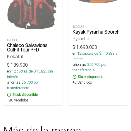
1SCOLS2
Kayak Pyranha Scorch
Pyranha
LVUOFT
Chaleco Salvavidas
$
1.690.000
OutFit Tour PFD
en
12
cuotas de $
140.833
sin
Kokatat
interés
ahorras
$
50.700
por
$
189.900
transferencia.
en
12
cuotas de $
15.825
sin
interés
Stock disponible
ahorras
$
5.700
por
+5 Vendidos
transferencia.
Stock disponible
+80 Vendidos
Más de la marca