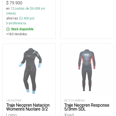
$
79.900
en
12
cuotas de $
6.658
sin
interés
ahorras
$
2.400
por
transferencia.
Stock disponible
+180 Vendidos
LM NUOTAW
RE1213-A9BKNA
Traje Neopren Natacion
Traje Neopren Response
Womenn's Nuotare 3/2
5/3mm SDL
Lomo
Xped