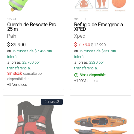
12274
XPEDT01
Cuerda de Rescate Pro
Refugio de Emergencia
25 m
XPED
Palm
Xped
$
89.900
$
7.794
$
12.990
en
12
cuotas de $
7.492
sin
en
12
cuotas de $
650
sin
interés
interés
ahorras
$
2.700
por
ahorras
$
230
por
transferencia.
transferencia.
Sin stock
, consulta por
Stock disponible
disponibilidad.
+100 Vendidos
+5 Vendidos
2
ÚLTIMAS