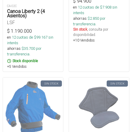
$
94.900
CA-02C
en
12
cuotas de $
7.908
sin
Canoa Liberty 2 (4
interés
Asientos)
ahorras
$
2.850
por
LSF
transferencia.
Sin stock
, consulta por
$
1.190.000
disponibilidad.
en
12
cuotas de $
99.167
sin
+10 Vendidos
interés
ahorras
$
35.700
por
transferencia.
Stock disponible
+5 Vendidos
SIN STOCK
SIN STOCK