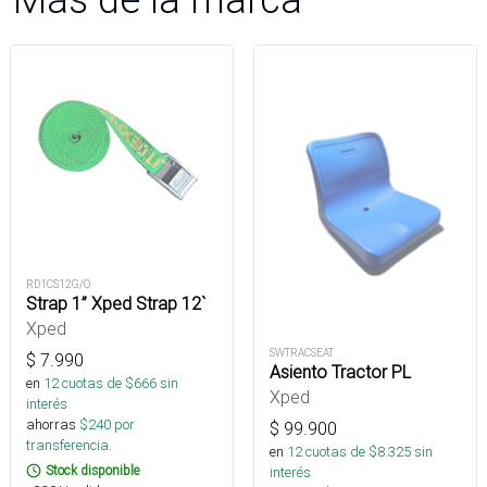
RD1CS12G/O
Strap 1” Xped Strap 12`
Xped
SWTRACSEAT
$
7.990
Asiento Tractor PL
en
12
cuotas de $
666
sin
Xped
interés
ahorras
$
240
por
$
99.900
transferencia.
en
12
cuotas de $
8.325
sin
Stock disponible
interés