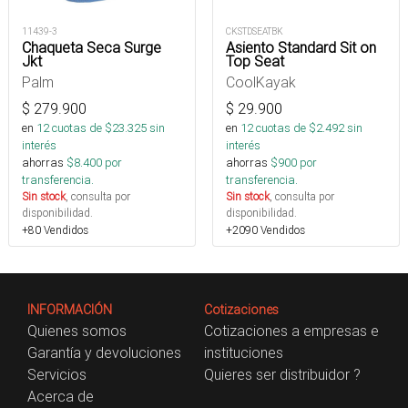
11439-3
CKSTDSEATBK
Chaqueta Seca Surge
Asiento Standard Sit on
Jkt
Top Seat
Palm
CoolKayak
$
279.900
$
29.900
en
12
cuotas de $
23.325
sin
en
12
cuotas de $
2.492
sin
interés
interés
ahorras
$
8.400
por
ahorras
$
900
por
transferencia.
transferencia.
Sin stock
, consulta por
Sin stock
, consulta por
disponibilidad.
disponibilidad.
+80 Vendidos
+2090 Vendidos
INFORMACIÓN
Cotizaciones
Quienes somos
Cotizaciones a empresas e
Garantía y devoluciones
instituciones
Servicios
Quieres ser distribuidor ?
Acerca de