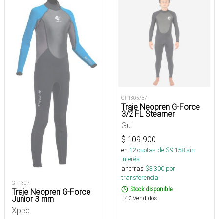
GF1305/B7
Traje Neopren G-Force
3/2 FL Steamer
Gul
$
109.900
en
12
cuotas de $
9.158
sin
interés
ahorras
$
3.300
por
transferencia.
GF1307
Stock disponible
Traje Neopren G-Force
Junior 3 mm
+40 Vendidos
Xped