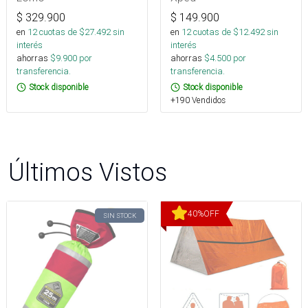
$
329.900
$
149.900
en
12
cuotas de $
27.492
sin
en
12
cuotas de $
12.492
sin
interés
interés
ahorras
$
9.900
por
ahorras
$
4.500
por
transferencia.
transferencia.
Stock disponible
Stock disponible
+190 Vendidos
Últimos Vistos
40
%
OFF
SIN STOCK