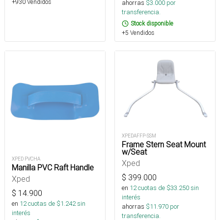
+930 Vendidos
ahorras
$
3.000
por
transferencia.
Stock disponible
+5 Vendidos
XPEDAFFP-SSM
Frame Stern Seat Mount
w/Seat
XPED PVCHA
Xped
Manilla PVC Raft Handle
$
399.000
Xped
en
12
cuotas de $
33.250
sin
$
14.900
interés
en
12
cuotas de $
1.242
sin
ahorras
$
11.970
por
interés
transferencia.