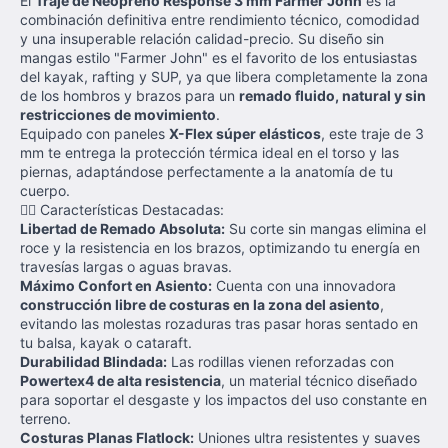
El
Traje de Neopreno Response 3 mm Farmer John
es la
combinación definitiva entre rendimiento técnico, comodidad
y una insuperable relación calidad-precio. Su diseño sin
mangas estilo "Farmer John" es el favorito de los entusiastas
del kayak, rafting y SUP, ya que libera completamente la zona
de los hombros y brazos para un
remado fluido, natural y sin
restricciones de movimiento
.
Equipado con paneles
X-Flex súper elásticos
, este traje de 3
mm te entrega la protección térmica ideal en el torso y las
piernas, adaptándose perfectamente a la anatomía de tu
cuerpo.
🚣‍♂️ Características Destacadas:
Libertad de Remado Absoluta:
Su corte sin mangas elimina el
roce y la resistencia en los brazos, optimizando tu energía en
travesías largas o aguas bravas.
Máximo Confort en Asiento:
Cuenta con una innovadora
construcción libre de costuras en la zona del asiento
,
evitando las molestas rozaduras tras pasar horas sentado en
tu balsa, kayak o cataraft.
Durabilidad Blindada:
Las rodillas vienen reforzadas con
Powertex4 de alta resistencia
, un material técnico diseñado
para soportar el desgaste y los impactos del uso constante en
terreno.
Costuras Planas Flatlock:
Uniones ultra resistentes y suaves