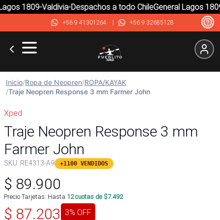
gos 1809-Valdivia-Despachos a todo Chile
General Lagos 1809-V
+56 9 41301264
|
+56 9 32685128
Inicio
/
Ropa de Neopren
/
ROPA/KAYAK
/
Traje Neopren Response 3 mm Farmer John
Xped
Traje Neopren Response 3 mm
Farmer John
SKU:
RE4313-A9
+1100 VENDIDOS
$
89.900
Precio Tarjetas: Hasta
12
cuotas de $
7.492
$
87.203
3
% OFF