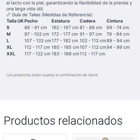
al tacto con la piel, garantizando la flexibilidad de la prenda y
una larga vida útil.
📏 Guía de Tallas (Medidas de Referencia):
Talla UK
Pecho
Estatura
Cadera
Cintura
S
86 - 91 cm
162 - 167 cm
81 - 86 cm
69 - 74 cm
M
97 - 102 cm
172 - 177 cm
91 - 97 cm
79 - 84 cm
L
107 - 122 cm
177 - 182 cm
102 - 112 cm
89 - 94 cm
XL
112 - 117 cm
180 - 185 cm
107 - 112 cm
94 - 99 cm
XXL
117 - 122 cm
183 - 188 cm
112 - 117 cm
Los productos están sujetos a confirmación de stock.
Productos relacionados