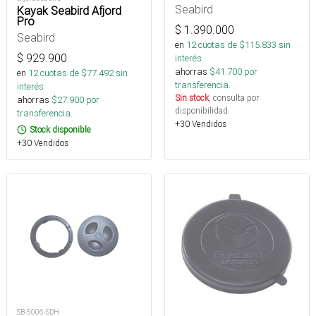
Seabird
Kayak Seabird Afjord
Pro
$
1.390.000
Seabird
en
12
cuotas de $
115.833
sin
$
929.900
interés
ahorras
$
41.700
por
en
12
cuotas de $
77.492
sin
transferencia.
interés
Sin stock
, consulta por
ahorras
$
27.900
por
disponibilidad.
transferencia.
+30 Vendidos
Stock disponible
+30 Vendidos
SB-5006-SDH