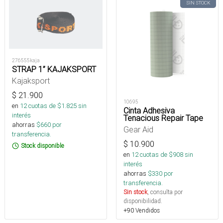
SIN STOCK
276555kaja
STRAP 1” KAJAKSPORT
Kajaksport
$
21.900
10695
en
12
cuotas de $
1.825
sin
Cinta Adhesiva
interés
Tenacious Repair Tape
ahorras
$
660
por
Gear Aid
transferencia.
$
10.900
Stock disponible
en
12
cuotas de $
908
sin
interés
ahorras
$
330
por
transferencia.
Sin stock
, consulta por
disponibilidad.
+90 Vendidos