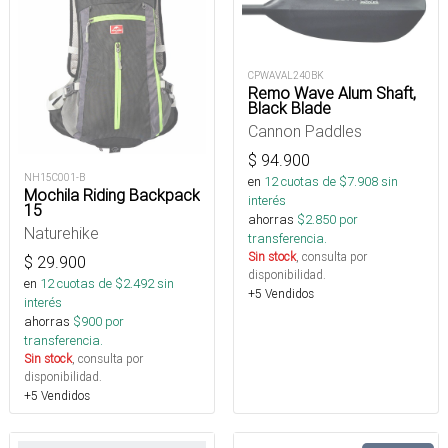
CPWAVAL240BK
Remo Wave Alum Shaft,
Black Blade
Cannon Paddles
$
94.900
NH15C001-B
en
12
cuotas de $
7.908
sin
Mochila Riding Backpack
interés
15
ahorras
$
2.850
por
Naturehike
transferencia.
Sin stock
, consulta por
$
29.900
disponibilidad.
en
12
cuotas de $
2.492
sin
+5 Vendidos
interés
ahorras
$
900
por
transferencia.
Sin stock
, consulta por
disponibilidad.
+5 Vendidos