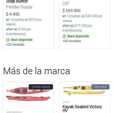
Snap Button
LSF
Paddler Supply
$
569.900
$
4.490
en
12
cuotas de $
47.492
sin
en
12
cuotas de $
374
sin
interés
interés
ahorras
$
17.100
por
ahorras
$
130
por
transferencia.
transferencia.
Stock disponible
Stock disponible
+50 Vendidos
+20 Vendidos
Más de la marca
ÚLTIMA UNIDAD
SIN STOCK
21471
Kayak Seabird Victory
HV
afjordseabird