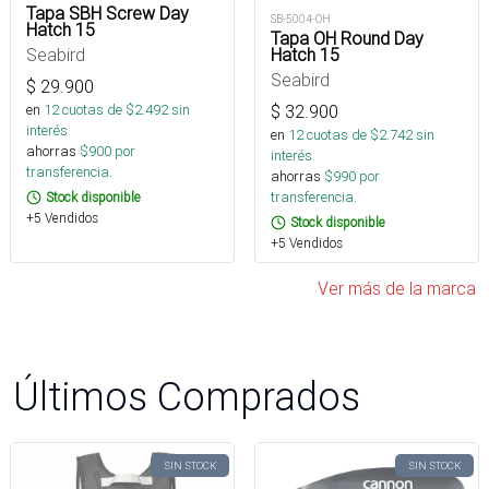
Tapa SBH Screw Day
SB-5004-OH
Hatch 15
Tapa OH Round Day
Hatch 15
Seabird
Seabird
$
29.900
$
32.900
en
12
cuotas de $
2.492
sin
interés
en
12
cuotas de $
2.742
sin
ahorras
$
900
por
interés
transferencia.
ahorras
$
990
por
transferencia.
Stock disponible
+5 Vendidos
Stock disponible
+5 Vendidos
Ver más de la marca
Últimos Comprados
SIN STOCK
SIN STOCK