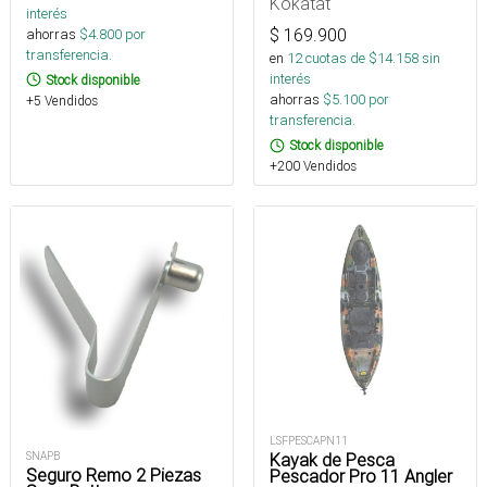
Kokatat
interés
$
169.900
ahorras
$
4.800
por
transferencia.
en
12
cuotas de $
14.158
sin
interés
Stock disponible
ahorras
$
5.100
por
+5 Vendidos
transferencia.
Stock disponible
+200 Vendidos
LSFPESCAPN11
Kayak de Pesca
SNAPB
Seguro Remo 2 Piezas
Pescador Pro 11 Angler