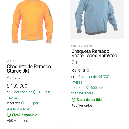
ST0030/B9BLST
Chaqueta Remado
Shore Taped Spraytop
Gul
PJUSTJ
Chaqueta de Remado
$
59.900
Stance Jkt
en
12
cuotas de $
4.992
sin
Kokatat
interés
$
109.900
ahorras
$
1.800
por
en
12
cuotas de $
9.158
sin
transferencia.
interés
Stock disponible
ahorras
$
3.300
por
+30 Vendidos
transferencia.
Stock disponible
+50 Vendidos