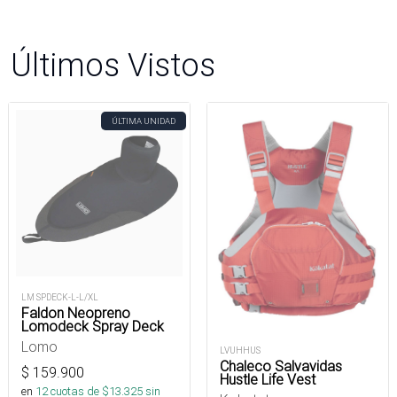
Últimos Vistos
ÚLTIMA UNIDAD
LM SPDECK-L-L/XL
Faldon Neopreno
Lomodeck Spray Deck
Lomo
LVUHHUS
Chaleco Salvavidas
$
159.900
Hustle Life Vest
en
12
cuotas de $
13.325
sin