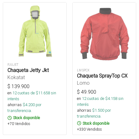
PJUJET
Chaqueta Jetty Jkt
LM SPCX
Chaqueta SprayTop CX
Kokatat
Lomo
$
139.900
$
49.900
en
12
cuotas de $
11.658
sin
en
12
cuotas de $
4.158
sin
interés
interés
ahorras
$
4.200
por
ahorras
$
1.500
por
transferencia.
transferencia.
Stock disponible
Stock disponible
+70 Vendidos
+330 Vendidos