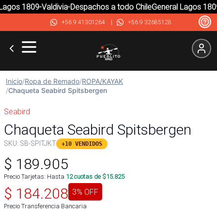
agos 1809-Valdivia-Despachos a todo Chile
General Lagos 1809-
+56 9 41301264
|
+56 9 32685128
Inicio
/
Ropa de Remado
/
ROPA/KAYAK
/
Chaqueta Seabird Spitsbergen
Seabird
Chaqueta Seabird Spitsbergen
SKU:
SB-SPITJKT
+10 VENDIDOS
$
189.905
Precio Tarjetas: Hasta
12
cuotas de $
15.825
$
184.208
3
% OFF
Precio Transferencia Bancaria