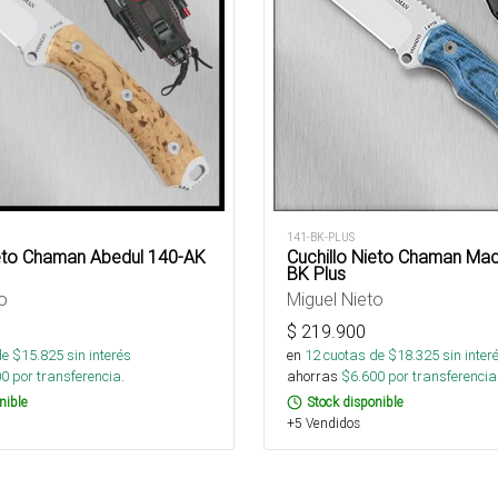
141-BK-PLUS
ieto Chaman Abedul 140-AK
Cuchillo Nieto Chaman Macr
BK Plus
o
Miguel Nieto
$
219.900
de $
15.825
sin interés
en
12
cuotas de $
18.325
sin inter
00
por transferencia.
ahorras
$
6.600
por transferencia
nible
Stock disponible
+5 Vendidos