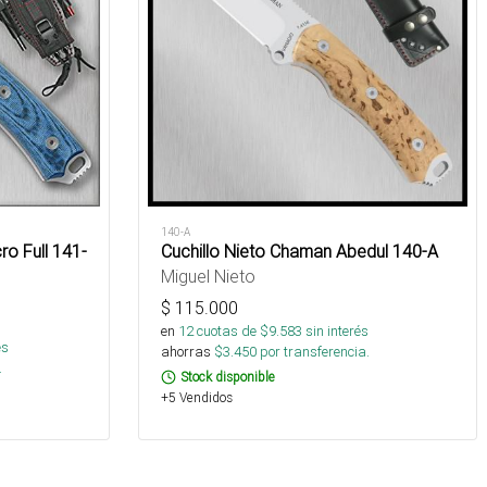
140-A
o Full 141-
Cuchillo Nieto Chaman Abedul 140-A
Miguel Nieto
$
115.000
en
12
cuotas de $
9.583
sin interés
és
ahorras
$
3.450
por transferencia.
.
Stock disponible
+5 Vendidos