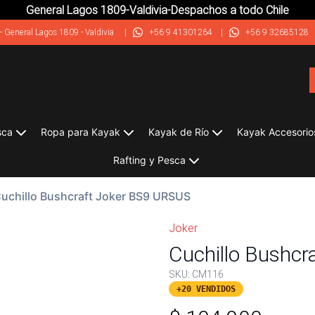
General Lagos 1809-Valdivia-Despachos a todo Chile
-
General Lagos 1809 - Valdivia
|
+56 9 41301264
|
+56 9 32685128
sca
Ropa para Kayak
Kayak de Río
Kayak Accesorio
Rafting y Pesca
uchillo Bushcraft Joker BS9 URSUS
Joker
Cuchillo Bushcr
SKU:
CM116
+20 VENDIDOS