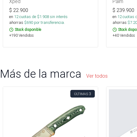
Xped
Palm
$
22.900
$
239.900
en
12
cuotas de $
1.908
sin interés
en
12
cuotas 
ahorras
$
690
por transferencia.
ahorras
$
7.2
Stock disponible
Stock dispo
+190 Vendidos
+40 Vendidos
Más de la marca
Ver todos
3
ÚLTIMAS