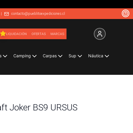
|
contacto@pueblitoexpediciones.cl
LIQUIDACIÓN
OFERTAS
MARCAS
s
Camping
Carpas
Sup
Náutica
aft Joker BS9 URSUS