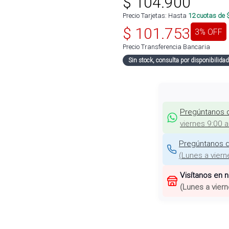
$
104.900
Precio Tarjetas: Hasta
12
cuotas de 
$
101.753
3
% OFF
Precio Transferencia Bancaria
Sin stock, consulta por disponibilidad
Pregúntanos 
viernes 9:00 
Pregúntanos d
(
Lunes a viern
Visítanos en 
(
Lunes a viern