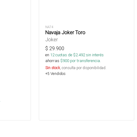
NA74
Navaja Joker Toro
Joker
$
29.900
en
12
cuotas de $
2.492
sin interés
ahorras
$
900
por transferencia.
Sin stock
, consulta por disponibilidad.
+5 Vendidos
s
.