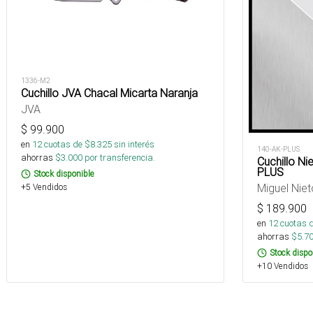
1336-M2
Cuchillo JVA Chacal Micarta Naranja
JVA
$
99.900
en
12
cuotas de $
8.325
sin interés
140-AK-PLUS
ahorras
$
3.000
por transferencia.
Cuchillo N
PLUS
Stock disponible
Miguel Niet
+5 Vendidos
$
189.900
en
12
cuotas 
ahorras
$
5.7
Stock dispo
+10 Vendidos