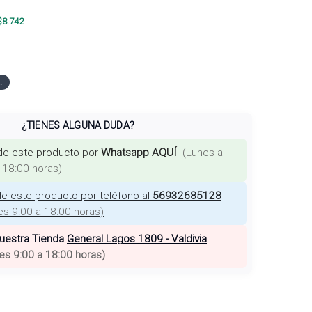
$
8.742
.
¿TIENES ALGUNA DUDA?
de este producto por
Whatsapp AQUÍ
(
Lunes a
a 18:00 horas
)
e este producto por teléfono al
56932685128
es 9:00 a 18:00 horas
)
nuestra Tienda
General Lagos 1809 - Valdivia
es 9:00 a 18:00 horas
)