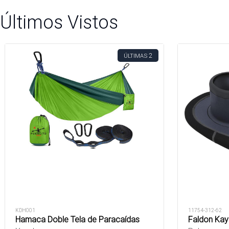
Últimos Vistos
2
ÚLTIMAS
KDH001
11754-312-62
Hamaca Doble Tela de Paracaídas
Faldon Kay