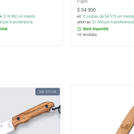
Palm
$
54.900
de $
19.992
sin interés
en
12
cuotas de $
4.575
sin interé
00
por transferencia.
ahorras
$
1.650
por transferencia
nible
Stock disponible
+5 Vendidos
SIN STOCK