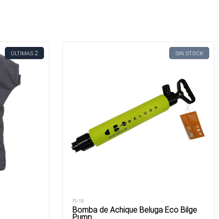
2
ÚLTIMAS
SIN STOCK
PI-18
Bomba de Achique Beluga Eco Bilge
Pump