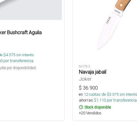
ker Bushcraft Aguila
de $
4.575
sin interés
50
por transferencia.
NH78-2
ulta por disponibilidad.
Navaja jabalí
Joker
$
36.900
en
12
cuotas de $
3.075
sin interé
ahorras
$
1.110
por transferencia
Stock disponible
+20 Vendidos