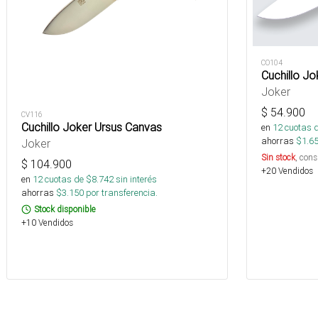
CO104
Cuchillo Jo
Joker
$
54.900
CV116
Cuchillo Joker Ursus Canvas
en
12
cuotas 
ahorras
$
1.6
Joker
Sin stock
, cons
$
104.900
+20 Vendidos
en
12
cuotas de $
8.742
sin interés
ahorras
$
3.150
por transferencia.
Stock disponible
+10 Vendidos