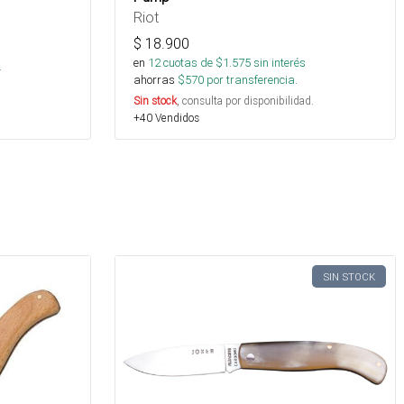
Riot
$
18.900
s
en
12
cuotas de $
1.575
sin interés
.
ahorras
$
570
por transferencia.
Sin stock
, consulta por disponibilidad.
+40 Vendidos
SIN STOCK