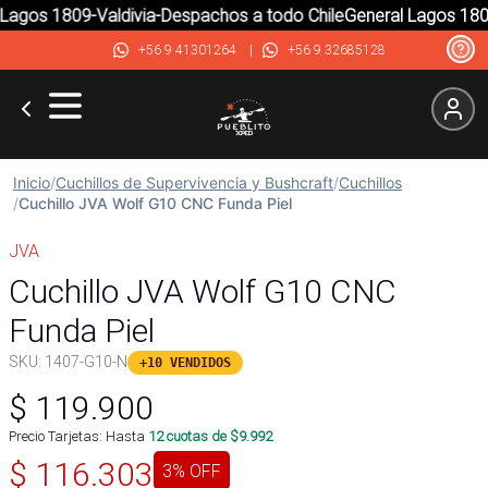
agos 1809-Valdivia-Despachos a todo Chile
General Lagos 1809-
+56 9 41301264
|
+56 9 32685128
Inicio
/
Cuchillos de Supervivencia y Bushcraft
/
Cuchillos
/
Cuchillo JVA Wolf G10 CNC Funda Piel
JVA
Cuchillo JVA Wolf G10 CNC
Funda Piel
SKU:
1407-G10-N
+10 VENDIDOS
$
119.900
Precio Tarjetas: Hasta
12
cuotas de $
9.992
$
116.303
3
% OFF