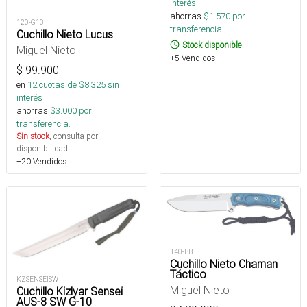
interés
ahorras
$
1.570
por
120-G10
transferencia.
Cuchillo Nieto Lucus
Stock disponible
Miguel Nieto
+5 Vendidos
$
99.900
en
12
cuotas de $
8.325
sin
interés
ahorras
$
3.000
por
transferencia.
Sin stock
, consulta por
disponibilidad.
+20 Vendidos
140-BB
Cuchillo Nieto Chaman
Táctico
KZSENSEISW
Miguel Nieto
Cuchillo Kizlyar Sensei
AUS-8 SW G-10