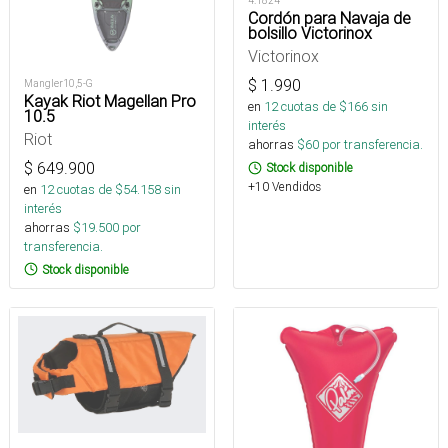
4.1824
Cordón para Navaja de
bolsillo Victorinox
Victorinox
$
1.990
Mangler10,5-G
Kayak Riot Magellan Pro
en
12
cuotas de $
166
sin
10.5
interés
Riot
ahorras
$
60
por transferencia.
$
649.900
Stock disponible
+10 Vendidos
en
12
cuotas de $
54.158
sin
interés
ahorras
$
19.500
por
transferencia.
Stock disponible