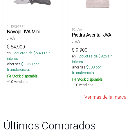
1415XS-TRF1
PG-JVA
Navaja JVA Mini
Piedra Asentar JVA
JVA
JVA
$
64.900
$
9.900
en
12
cuotas de $
5.408
sin
en
12
cuotas de $
825
sin
interés
interés
ahorras
$
1.950
por
ahorras
$
300
por
transferencia.
transferencia.
Stock disponible
Stock disponible
+10 Vendidos
+10 Vendidos
Ver más de la marca
Últimos Comprados