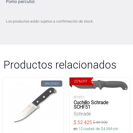
Pomo percutor.
Los productos están sujetos a confirmación de stock.
Productos relacionados
25
%
OFF
SIN STOCK
SCHF51
Cuchillo Schrade
SCHF51
Schrade
$
52.425
$
69.900
en
12
cuotas de $
4.369
sin