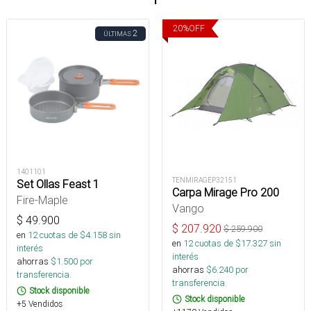
20
%
OFF
2
ÚLTIMAS
1401101
TENMIRAGEP32151
Set Ollas Feast 1
Carpa Mirage Pro 200
Fire-Maple
Vango
$
49.900
$
207.920
$
259.900
en
12
cuotas de $
4.158
sin
en
12
cuotas de $
17.327
sin
interés
interés
ahorras
$
1.500
por
ahorras
$
6.240
por
transferencia.
transferencia.
Stock disponible
Stock disponible
+5 Vendidos