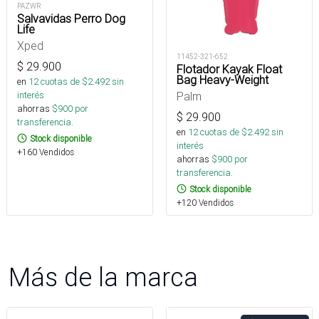
PAZWR
Salvavidas Perro Dog
Life
Xped
11452-321-652
$
29.900
Flotador Kayak Float
Bag Heavy-Weight
en
12
cuotas de $
2.492
sin
interés
Palm
ahorras
$
900
por
$
29.900
transferencia.
en
12
cuotas de $
2.492
sin
Stock disponible
interés
+160 Vendidos
ahorras
$
900
por
transferencia.
Stock disponible
+120 Vendidos
Más de la marca