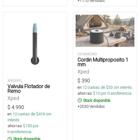
+1170 Vendidos
CK1MMCORD
Cordin Multiproposito 1
mm
Xped
$
390
XPEDVPFL
Valvula Flotador de
en
12
cuotas de $
33
sin interés
Remo
ahorras
$
10
por transferencia.
Xped
Stock disponible
+2530 Vendidos
$
4.990
en
12
cuotas de $
416
sin
interés
ahorras
$
150
por
transferencia.
Stock disponible