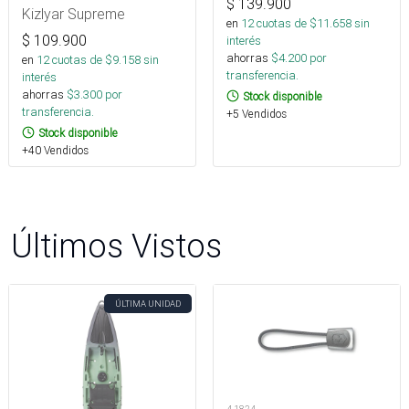
$
139.900
Kizlyar Supreme
en
12
cuotas de $
11.658
sin
$
109.900
interés
ahorras
$
4.200
por
en
12
cuotas de $
9.158
sin
transferencia.
interés
ahorras
$
3.300
por
Stock disponible
transferencia.
+5 Vendidos
Stock disponible
+40 Vendidos
Últimos Vistos
ÚLTIMA UNIDAD