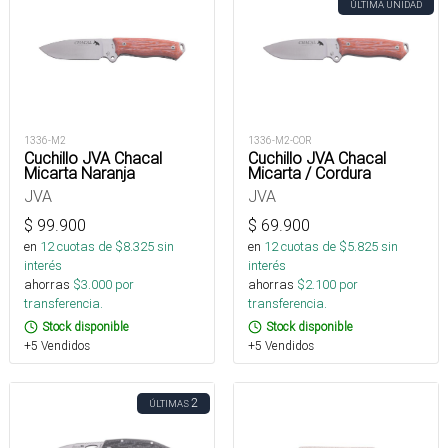
ÚLTIMA UNIDAD
1336-M2
1336-M2-COR
Cuchillo JVA Chacal
Cuchillo JVA Chacal
Micarta Naranja
Micarta / Cordura
JVA
JVA
$
99.900
$
69.900
en
12
cuotas de $
8.325
sin
en
12
cuotas de $
5.825
sin
interés
interés
ahorras
$
3.000
por
ahorras
$
2.100
por
transferencia.
transferencia.
Stock disponible
Stock disponible
+5 Vendidos
+5 Vendidos
2
ÚLTIMAS