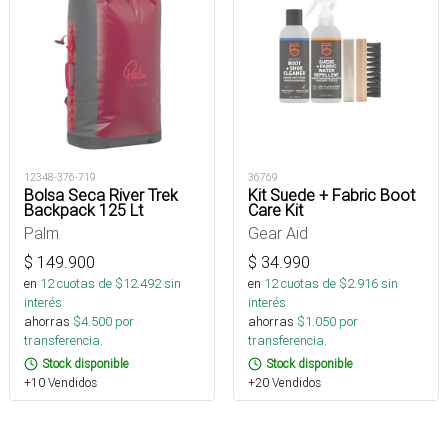
12348-376-719
36769
Bolsa Seca River Trek
Kit Suede + Fabric Boot
Backpack 125 Lt
Care Kit
Palm
Gear Aid
$
149.900
$
34.990
en
12
cuotas de $
12.492
sin
en
12
cuotas de $
2.916
sin
interés
interés
ahorras
$
4.500
por
ahorras
$
1.050
por
transferencia.
transferencia.
Stock disponible
Stock disponible
+10 Vendidos
+20 Vendidos