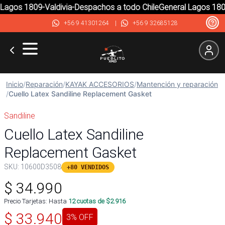
agos 1809-Valdivia-Despachos a todo Chile
General Lagos 1809-
+56 9 41301264
|
+56 9 32685128
Inicio
/
Reparación
/
KAYAK ACCESORIOS
/
Mantención y reparación
/
Cuello Latex Sandiline Replacement Gasket
Sandiline
Cuello Latex Sandiline
Replacement Gasket
SKU:
10600D3508
+80 VENDIDOS
$
34.990
Precio Tarjetas: Hasta
12
cuotas de $
2.916
$
33.940
3
% OFF