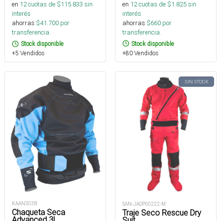
en
12
cuotas de $
1.825
sin
en
12
cuotas de $
115.833
sin
interés
interés
ahorras
$
660
por
ahorras
$
41.700
por
transferencia.
transferencia.
Stock disponible
Stock disponible
+80 Vendidos
+5 Vendidos
SIN STOCK
KAAN303B
SAN-JAOP00222-M
Chaqueta Seca
Traje Seco Rescue Dry
Advanced 3L
Suit