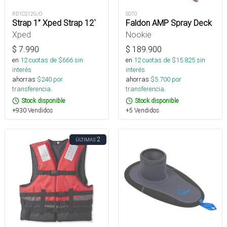
RD1CS12G/O
SD70
Strap 1” Xped Strap 12`
Faldon AMP Spray Deck
Xped
Nookie
$
7.990
$
189.900
en
12
cuotas de $
666
sin
en
12
cuotas de $
15.825
sin
interés
interés
ahorras
$
240
por
ahorras
$
5.700
por
transferencia.
transferencia.
Stock disponible
Stock disponible
+930 Vendidos
+5 Vendidos
2
ÚLTIMAS