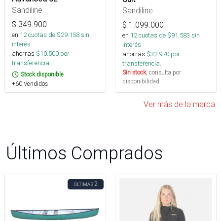
Sandiline
Sandiline
$
349.900
$
1.099.000
en
12
cuotas de $
29.158
sin
en
12
cuotas de $
91.583
sin
interés
interés
ahorras
$
10.500
por
ahorras
$
32.970
por
transferencia.
transferencia.
Sin stock
, consulta por
Stock disponible
disponibilidad.
+60 Vendidos
Ver más de la marca
Últimos Comprados
2
ÚLTIMAS