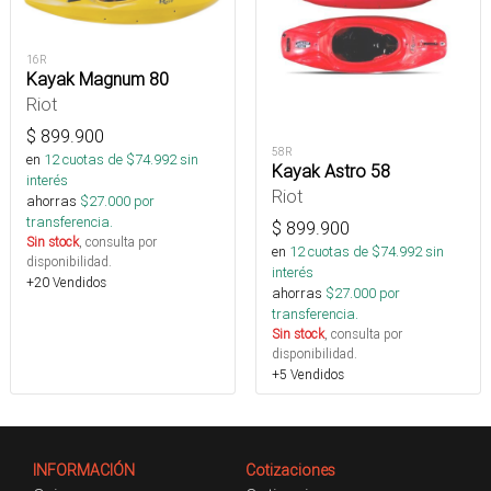
16R
Kayak Magnum 80
Riot
$
899.900
58R
en
12
cuotas de $
74.992
sin
Kayak Astro 58
interés
Riot
ahorras
$
27.000
por
transferencia.
$
899.900
Sin stock
, consulta por
en
12
cuotas de $
74.992
sin
disponibilidad.
interés
+20 Vendidos
ahorras
$
27.000
por
transferencia.
Sin stock
, consulta por
disponibilidad.
+5 Vendidos
INFORMACIÓN
Cotizaciones