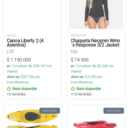
CA-02C
RE6305/B9
Canoa Liberty 2 (4
Chaqueta Neopren Wmn
Asientos)
´s Response 3/2 Jacket
LSF
Gul
$
1.190.000
$
74.900
en
12
cuotas de $
99.167
sin
en
12
cuotas de $
6.242
sin
interés
interés
ahorras
$
35.700
por
ahorras
$
2.250
por
transferencia.
transferencia.
Stock disponible
Stock disponible
+5 Vendidos
+10 Vendidos
SIN STOCK
SIN STOCK