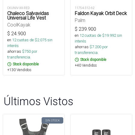
CKUNIV-XX-RED
11754-312-62
Chaleco Salvavidas
Faldon Kayak Orbit Deck
Universal Life Vest
Palm
CoolKayak
$
239.900
$
24.900
en
12
cuotas de $
19.992
sin
en
12
cuotas de $
2.075
sin
interés
interés
ahorras
$
7.200
por
ahorras
$
750
por
transferencia.
transferencia.
Stock disponible
Stock disponible
+40 Vendidos
+130 Vendidos
Últimos Vistos
SIN STOCK