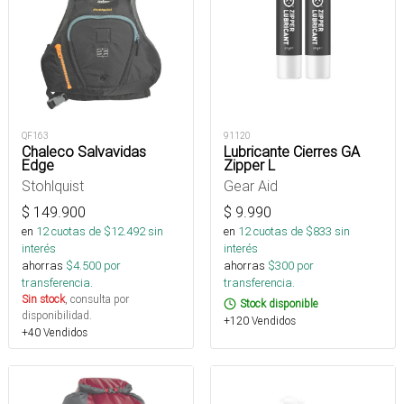
QF163
91120
Chaleco Salvavidas
Lubricante Cierres GA
Edge
Zipper L
Stohlquist
Gear Aid
$
149.900
$
9.990
en
12
cuotas de $
12.492
sin
en
12
cuotas de $
833
sin
interés
interés
ahorras
$
4.500
por
ahorras
$
300
por
transferencia.
transferencia.
Sin stock
, consulta por
Stock disponible
disponibilidad.
+120 Vendidos
+40 Vendidos