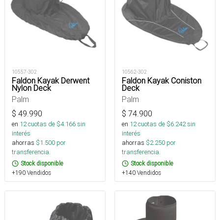
10557-302
10562-302
Faldon Kayak Derwent
Faldon Kayak Coniston
Nylon Deck
Deck
Palm
Palm
$
49.990
$
74.900
en
12
cuotas de $
4.166
sin
en
12
cuotas de $
6.242
sin
interés
interés
ahorras
$
1.500
por
ahorras
$
2.250
por
transferencia.
transferencia.
Stock disponible
Stock disponible
+190 Vendidos
+140 Vendidos