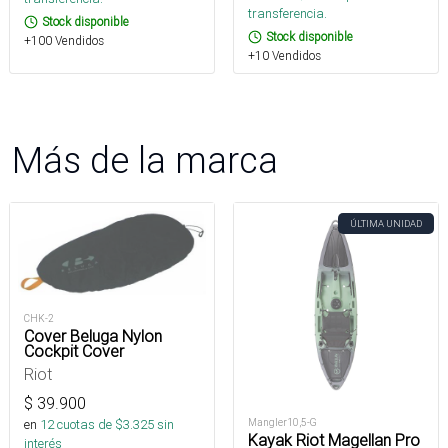
transferencia.
Stock disponible
Stock disponible
+100 Vendidos
+10 Vendidos
Más de la marca
ÚLTIMA UNIDAD
CHK-2
Cover Beluga Nylon
Cockpit Cover
Riot
$
39.900
Mangler10,5-G
en
12
cuotas de $
3.325
sin
Kayak Riot Magellan Pro
interés