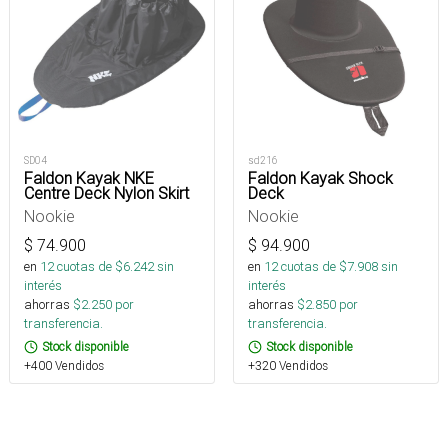
SD04
sd216
Faldon Kayak NKE
Faldon Kayak Shock
Centre Deck Nylon Skirt
Deck
Nookie
Nookie
$
74.900
$
94.900
en
12
cuotas de $
6.242
sin
en
12
cuotas de $
7.908
sin
interés
interés
ahorras
$
2.250
por
ahorras
$
2.850
por
transferencia.
transferencia.
Stock disponible
Stock disponible
+400 Vendidos
+320 Vendidos