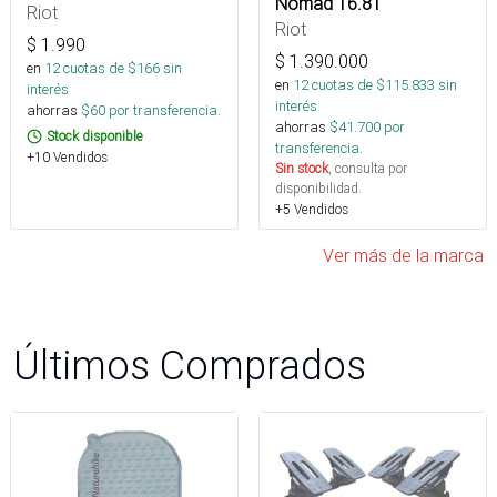
Nomad 16.8T
Riot
Riot
$
1.990
$
1.390.000
en
12
cuotas de $
166
sin
en
12
cuotas de $
115.833
sin
interés
interés
ahorras
$
60
por transferencia.
ahorras
$
41.700
por
Stock disponible
transferencia.
+10 Vendidos
Sin stock
, consulta por
disponibilidad.
+5 Vendidos
Ver más de la marca
Últimos Comprados