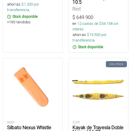
10.5
ahorras
$
1.200
por
Riot
transferencia.
$
649.900
Stock disponible
+190 Vendidos
en
12
cuotas de $
54.158
sin
interés
ahorras
$
19.500
por
transferencia.
Stock disponible
SIN STOCK
SNEX
223R
Silbato Nexus Whistle
Kayak de Travesía Doble