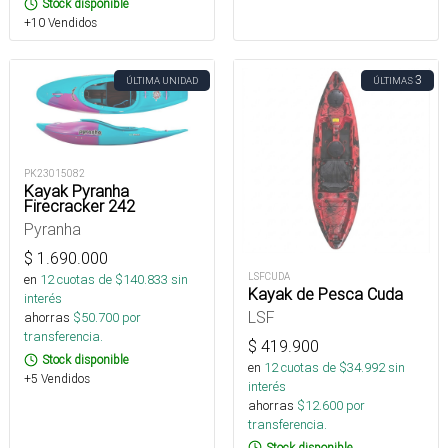
Stock disponible
+10 Vendidos
3
ÚLTIMA UNIDAD
ÚLTIMAS
PK23015082
Kayak Pyranha
Firecracker 242
Pyranha
$
1.690.000
LSFCUDA
en
12
cuotas de $
140.833
sin
Kayak de Pesca Cuda
interés
LSF
ahorras
$
50.700
por
transferencia.
$
419.900
Stock disponible
en
12
cuotas de $
34.992
sin
+5 Vendidos
interés
ahorras
$
12.600
por
transferencia.
Stock disponible