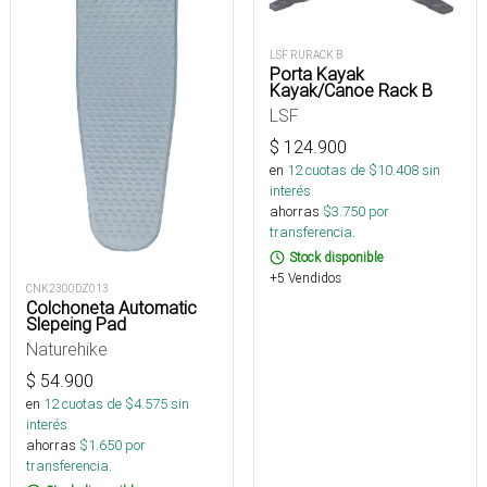
LSF RURACK B
Porta Kayak
Kayak/Canoe Rack B
LSF
$
124.900
en
12
cuotas de $
10.408
sin
interés
ahorras
$
3.750
por
transferencia.
Stock disponible
+5 Vendidos
CNK2300DZ013
Colchoneta Automatic
Slepeing Pad
Naturehike
$
54.900
en
12
cuotas de $
4.575
sin
interés
ahorras
$
1.650
por
transferencia.