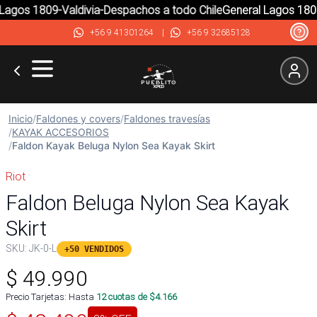
agos 1809-Valdivia-Despachos a todo Chile
General Lagos 1809-
+56 9 41301264
|
+56 9 32685128
Inicio
/
Faldones y covers
/
Faldones travesías
/
KAYAK ACCESORIOS
/
Faldon Kayak Beluga Nylon Sea Kayak Skirt
Riot
Faldon Beluga Nylon Sea Kayak
Skirt
SKU:
JK-0-L
+50 VENDIDOS
$
49.990
Precio Tarjetas: Hasta
12
cuotas de $
4.166