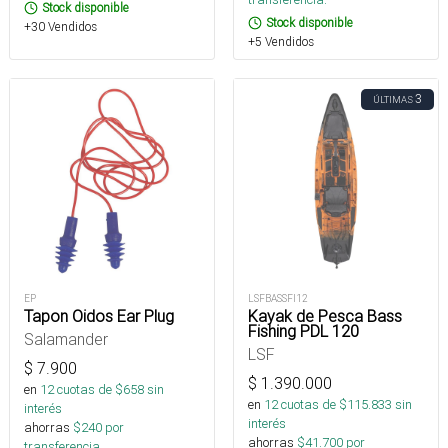
Stock disponible
Stock disponible
+30 Vendidos
+5 Vendidos
3
ÚLTIMAS
EP
LSFBASSFI12
Tapon Oidos Ear Plug
Kayak de Pesca Bass
Fishing PDL 120
Salamander
LSF
$
7.900
$
1.390.000
en
12
cuotas de $
658
sin
en
12
cuotas de $
115.833
sin
interés
interés
ahorras
$
240
por
ahorras
$
41.700
por
transferencia.