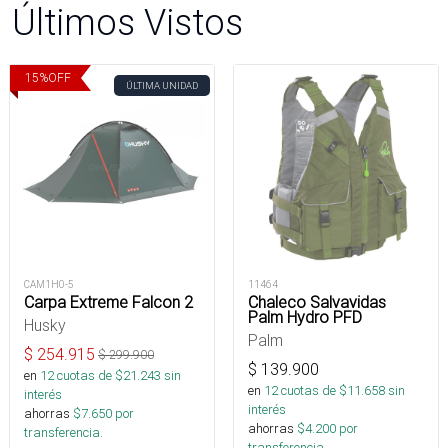
Últimos Vistos
15
%
OFF
ÚLTIMA UNIDAD
CAM1H0-5
11464
Carpa Extreme Falcon 2
Chaleco Salvavidas
Palm Hydro PFD
Husky
Palm
$
254.915
$
299.900
$
139.900
en
12
cuotas de $
21.243
sin
en
12
cuotas de $
11.658
sin
interés
interés
ahorras
$
7.650
por
ahorras
$
4.200
por
transferencia.
transferencia.