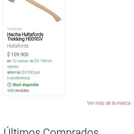
HF840086
Hacha Hultafords
Trekking H009SV
Hultafords
$
109.900
en
12
cuotas de $
9.158
sin
interés
ahorras
$
3.300
por
transferencia.
Stock disponible
+20 Vendidos
Ver más de la marca
Últimos Comprados