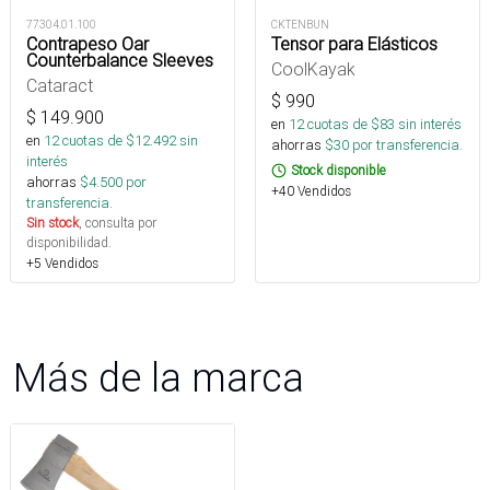
77304.01.100
CKTENBUN
Contrapeso Oar
Tensor para Elásticos
Counterbalance Sleeves
CoolKayak
Cataract
$
990
$
149.900
en
12
cuotas de $
83
sin interés
en
12
cuotas de $
12.492
sin
ahorras
$
30
por transferencia.
interés
Stock disponible
ahorras
$
4.500
por
+40 Vendidos
transferencia.
Sin stock
, consulta por
disponibilidad.
+5 Vendidos
Más de la marca