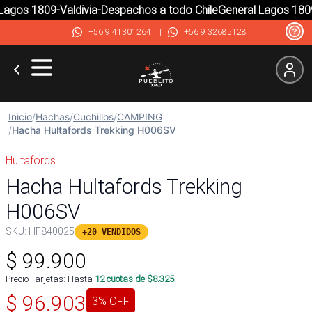
agos 1809-Valdivia-Despachos a todo Chile
General Lagos 1809-
+56 9 41301264
|
+56 9 32685128
Inicio
/
Hachas
/
Cuchillos
/
CAMPING
/
Hacha Hultafords Trekking H006SV
Hultafords
Hacha Hultafords Trekking
H006SV
SKU:
HF840025
+20 VENDIDOS
$
99.900
Precio Tarjetas: Hasta
12
cuotas de $
8.325
$
96.903
3
% OFF