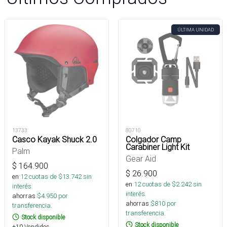
ÚLTIMA UNIDAD
13733
80710
Casco Kayak Shuck 2.0
Colgador Camp
Carabiner Light Kit
Palm
Gear Aid
$
164.900
$
26.900
en
12
cuotas de $
13.742
sin
en
12
cuotas de $
2.242
sin
interés
interés
ahorras
$
4.950
por
ahorras
$
810
por
transferencia.
transferencia.
Stock disponible
Stock disponible
+10 Vendidos