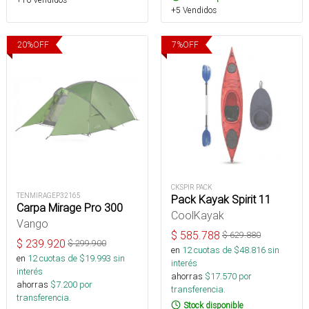
+5 Vendidos
20
%
OFF
7
%
OFF
CKSPIR PACK
TENMIRAGEP32165
Pack Kayak Spirit 11
Carpa Mirage Pro 300
CoolKayak
Vango
$
585.788
$
629.880
$
239.920
$
299.900
en
12
cuotas de $
48.816
sin
en
12
cuotas de $
19.993
sin
interés
interés
ahorras
$
17.570
por
ahorras
$
7.200
por
transferencia.
transferencia.
Stock disponible