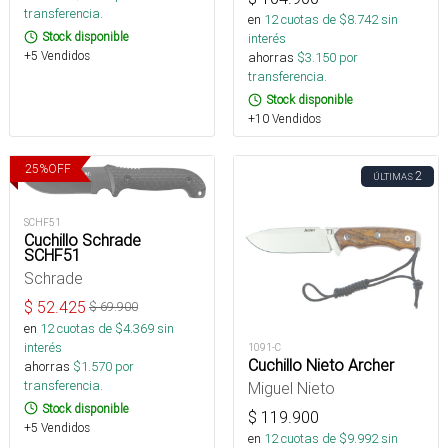
transferencia.
en
12
cuotas de $
8.742
sin
Stock disponible
interés
+5 Vendidos
ahorras
$
3.150
por
transferencia.
Stock disponible
+10 Vendidos
25
%
OFF
2
ÚLTIMAS
SCHF51
Cuchillo Schrade
SCHF51
Schrade
$
52.425
$
69.900
en
12
cuotas de $
4.369
sin
interés
1091-C
Cuchillo Nieto Archer
ahorras
$
1.570
por
transferencia.
Miguel Nieto
Stock disponible
$
119.900
+5 Vendidos
en
12
cuotas de $
9.992
sin