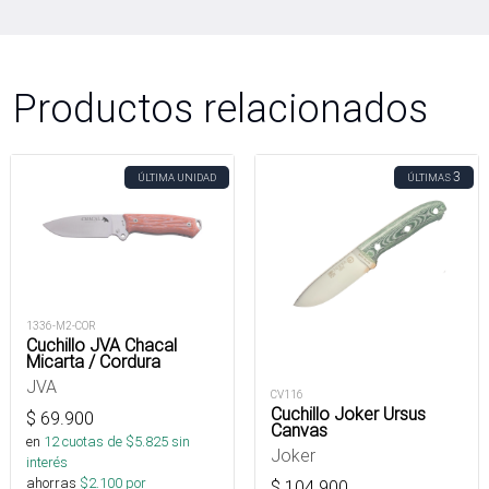
Productos relacionados
3
ÚLTIMA UNIDAD
ÚLTIMAS
1336-M2-COR
Cuchillo JVA Chacal
Micarta / Cordura
JVA
CV116
Cuchillo Joker Ursus
$
69.900
Canvas
en
12
cuotas de $
5.825
sin
Joker
interés
ahorras
$
2.100
por
$
104.900