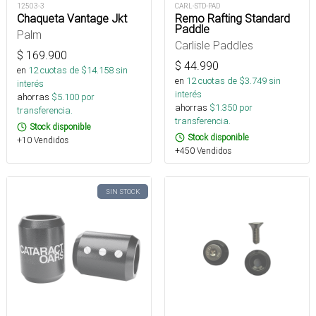
12503-3
CARL-STD-PAD
Chaqueta Vantage Jkt
Remo Rafting Standard
Paddle
Palm
Carlisle Paddles
$
169.900
$
44.990
en
12
cuotas de $
14.158
sin
en
12
cuotas de $
3.749
sin
interés
interés
ahorras
$
5.100
por
ahorras
$
1.350
por
transferencia.
transferencia.
Stock disponible
Stock disponible
+10 Vendidos
+450 Vendidos
SIN STOCK