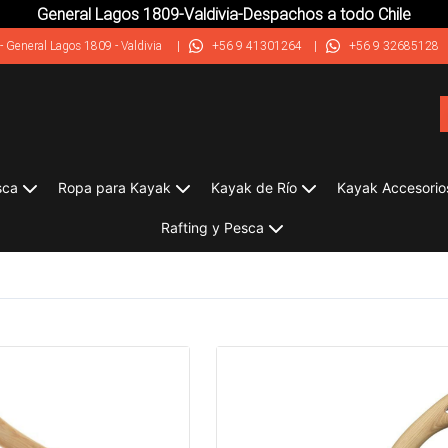
General Lagos 1809-Valdivia-Despachos a todo Chile
-
General Lagos 1809 - Valdivia
|
+56 9 41301264
|
+56 9 32685128
sca
Ropa para Kayak
Kayak de Río
Kayak Accesorio
Rafting y Pesca