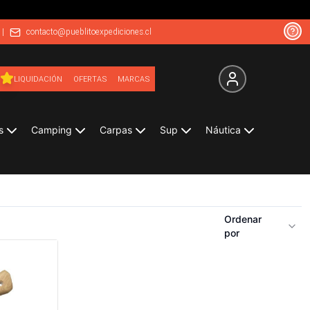
|
contacto@pueblitoexpediciones.cl
LIQUIDACIÓN
OFERTAS
MARCAS
s
Camping
Carpas
Sup
Náutica
Ordenar
por