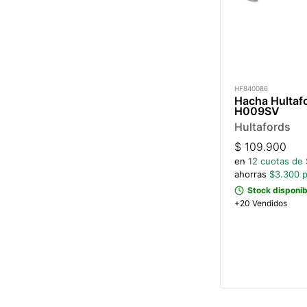
HF840086
Hacha Hultaf
H009SV
Hultafords
$
109.900
en
12
cuotas de 
ahorras
$
3.300
p
Stock disponib
+20 Vendidos