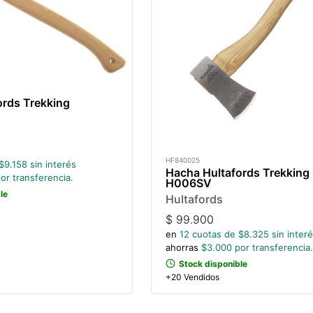
ords Trekking
HF840025
$
9.158
sin interés
Hacha Hultafords Trekking
or transferencia.
H006SV
le
Hultafords
$
99.900
en
12
cuotas de $
8.325
sin inter
ahorras
$
3.000
por transferencia.
Stock disponible
+20 Vendidos