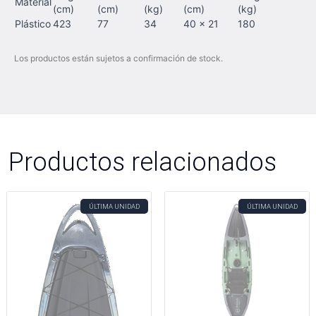
Material
(cm)
(cm)
(kg)
(cm)
(kg)
Plástico
423
77
34
40 x 21
180
Los productos están sujetos a confirmación de stock.
Productos relacionados
ÚLTIMA UNIDAD
ÚLTIMA UNIDAD