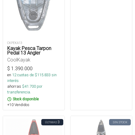
CKPEKA13
Kayak Pesca Tarpon
Pedal 13 Angler
CoolKayak
$
1.390.000
en
12
cuotas de $
115.833
sin
interés
ahorras
$
41.700
por
transferencia.
Stock disponible
+10 Vendidos
3
ÚLTIMAS
SIN STOCK