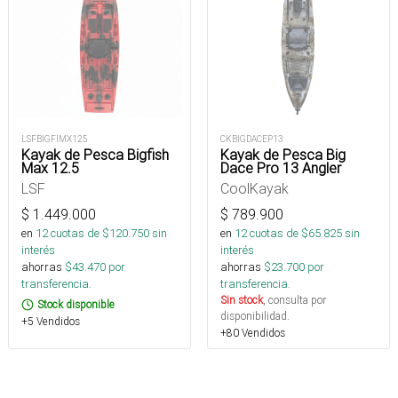
LSFBIGFIMX125
CKBIGDACEP13
Kayak de Pesca Bigfish
Kayak de Pesca Big
Max 12.5
Dace Pro 13 Angler
LSF
CoolKayak
$
1.449.000
$
789.900
en
12
cuotas de $
120.750
sin
en
12
cuotas de $
65.825
sin
interés
interés
ahorras
$
43.470
por
ahorras
$
23.700
por
transferencia.
transferencia.
Sin stock
, consulta por
Stock disponible
disponibilidad.
+5 Vendidos
+80 Vendidos