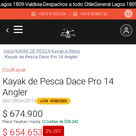
gos 1809-Valdivia-Despachos a todo Chile
General Lagos 1809-V
+56 9 41301264
|
+56 9 32685128
Inicio
/
KAYAK DE PESCA
/
Kayak a Remo
/
Kayak de Pesca Dace Pro 14 Angler
CoolKayak
Kayak de Pesca Dace Pro 14
Angler
SKU:
CKDACEP14
+250 VENDIDOS
$
674.900
Precio Tarjetas: Hasta
12
cuotas de $
56.242
$
654.653
3
% OFF