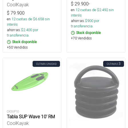
$
29.900
-
CoolKayak
en
12
cuotas de $
2.492
sin
$
79.900
interés
en
12
cuotas de $
6.658
sin
ahorras
$
900
por
interés
transferencia.
ahorras
$
2.400
por
Stock disponible
transferencia.
+70 Vendidos
Stock disponible
+50 Vendidos
3
ÚLTIMA UNIDAD
ÚLTIMAS
CKSUP10
Tabla SUP Wave 10' RM
CoolKayak