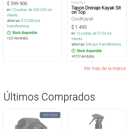
$
399.900
CKSCOPLU
Tapon Drenaje Kayak Sit
en
12
cuotas de $
33.325
sin
on Top
interés
CoolKayak
ahorras
$
12.000
por
transferencia.
$
1.490
Stock disponible
en
12
cuotas de $
124
sin
+20 Vendidos
interés
ahorras
$
40
por transferencia.
Stock disponible
+570 Vendidos
Ver más de la marca
Últimos Comprados
SIN STOCK