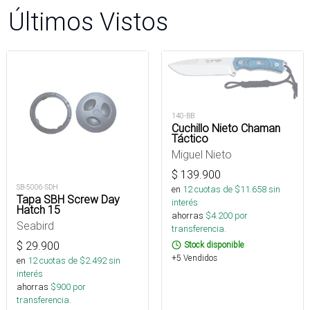
Últimos Vistos
140-BB
Cuchillo Nieto Chaman
Táctico
Miguel Nieto
$
139.900
SB-5006-SDH
en
12
cuotas de $
11.658
sin
Tapa SBH Screw Day
interés
Hatch 15
ahorras
$
4.200
por
Seabird
transferencia.
$
29.900
Stock disponible
+5 Vendidos
en
12
cuotas de $
2.492
sin
interés
ahorras
$
900
por
transferencia.