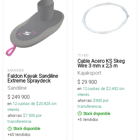
701430
Cable Acero KS Skeg
Wire 3 mm x 2,5 m
KAKR306B
Kajaksport
Faldon Kayak Sandiline
Extreme Spraydeck
$
29.900
Sandiline
en
12
cuotas de $
2.492
sin
interés
$
249.900
ahorras
$
900
por
en
12
cuotas de $
20.825
sin
transferencia.
interés
Stock disponible
ahorras
$
7.500
por
+5 Vendidos
transferencia.
Stock disponible
+40 Vendidos