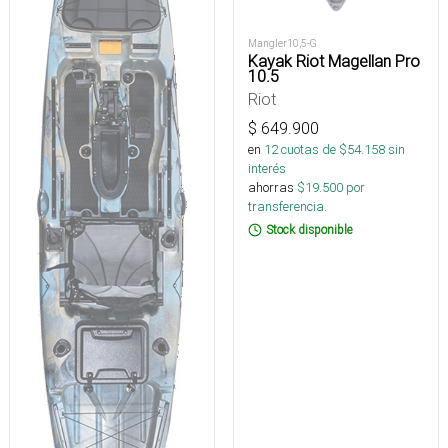
Mangler10,5-G
Kayak Riot Magellan Pro
10.5
Riot
$
649.900
en
12
cuotas de $
54.158
sin
interés
ahorras
$
19.500
por
transferencia.
Stock disponible