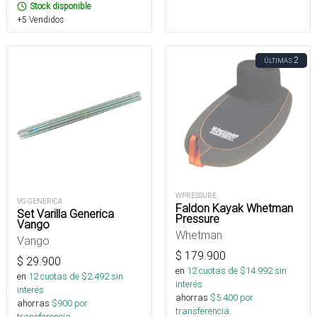
Stock disponible
+5 Vendidos
2
ÚLTIMAS
WPRESSURE
VG GENERICA
Faldon Kayak Whetman
Set Varilla Generica
Pressure
Vango
Whetman
Vango
$
179.900
$
29.900
en
12
cuotas de $
14.992
sin
en
12
cuotas de $
2.492
sin
interés
interés
ahorras
$
5.400
por
ahorras
$
900
por
transferencia.
transferencia.