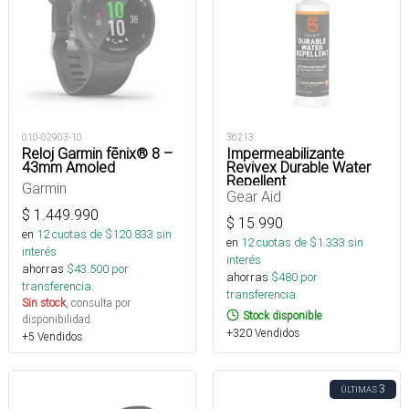
010-02903-10
36213
Reloj Garmin fēnix® 8 –
Impermeabilizante
43mm Amoled
Revivex Durable Water
Repellent
Garmin
Gear Aid
$
1.449.990
$
15.990
en
12
cuotas de $
120.833
sin
en
12
cuotas de $
1.333
sin
interés
interés
ahorras
$
43.500
por
ahorras
$
480
por
transferencia.
transferencia.
Sin stock
, consulta por
Stock disponible
disponibilidad.
+320 Vendidos
+5 Vendidos
3
ÚLTIMAS