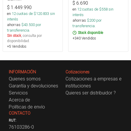
$
6.690
$
1.449.990
en
12
cuotas de $
558
sin
en
12
cuotas de $
120.833
sin
interés
interés
ahorras
$
200
por
ahorras
$
43.500
por
transferencia.
transferencia.
Stock disponible
Sin stock
, consulta por
+340 Vendidos
disponibilidad.
+5 Vendidos
INFORMACIÓN
Cotizaciones
Quienes somos
Cotizaciones a empresas e
Garantía y devoluciones
instituciones
Servicios
Quieres ser distribuidor ?
Acerca de
Políticas de envío
CONTACTO
RUT:
76103286-0