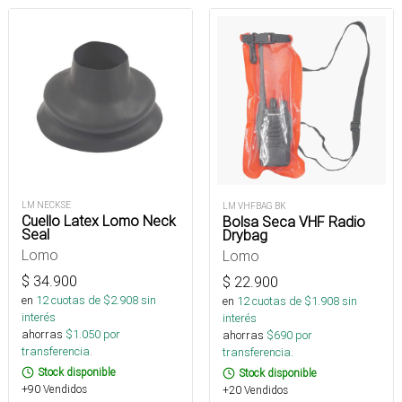
LM NECKSE
LM VHFBAG BK
Cuello Latex Lomo Neck
Bolsa Seca VHF Radio
Seal
Drybag
Lomo
Lomo
$
34.900
$
22.900
en
12
cuotas de $
2.908
sin
en
12
cuotas de $
1.908
sin
interés
interés
ahorras
$
1.050
por
ahorras
$
690
por
transferencia.
transferencia.
Stock disponible
Stock disponible
+90 Vendidos
+20 Vendidos