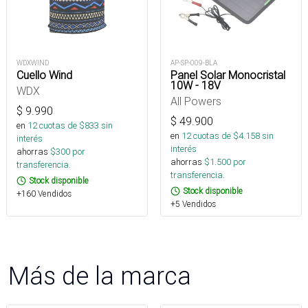
WDXWIND
AP-SP-009-BLA
Cuello Wind
Panel Solar Monocristal
10W - 18V
WDX
All Powers
$
9.990
$
49.900
en
12
cuotas de $
833
sin
en
12
cuotas de $
4.158
sin
interés
interés
ahorras
$
300
por
ahorras
$
1.500
por
transferencia.
transferencia.
Stock disponible
Stock disponible
+160 Vendidos
+5 Vendidos
Más de la marca