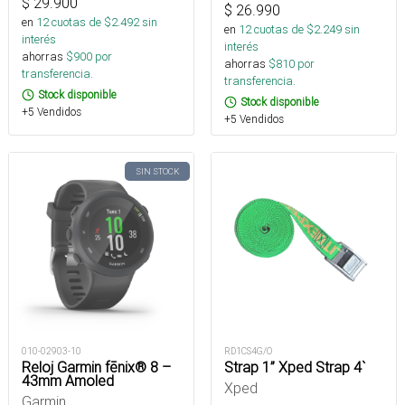
$
29.900
$
26.990
en
12
cuotas de $
2.492
sin
en
12
cuotas de $
2.249
sin
interés
interés
ahorras
$
900
por
ahorras
$
810
por
transferencia.
transferencia.
Stock disponible
Stock disponible
+5 Vendidos
+5 Vendidos
SIN STOCK
010-02903-10
RD1CS4G/O
Reloj Garmin fēnix® 8 –
Strap 1” Xped Strap 4`
43mm Amoled
Xped
Garmin