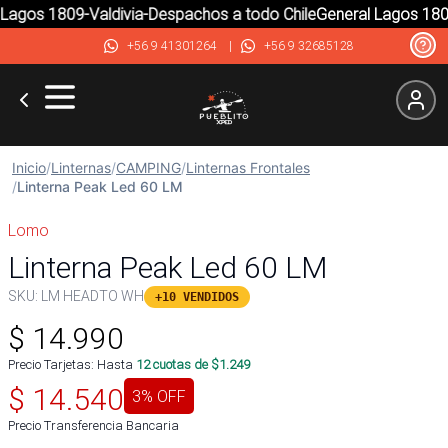
agos 1809-Valdivia-Despachos a todo Chile
General Lagos 1809-
+56 9 41301264
|
+56 9 32685128
Inicio
/
Linternas
/
CAMPING
/
Linternas Frontales
/
Linterna Peak Led 60 LM
Lomo
Linterna Peak Led 60 LM
SKU:
LM HEADTO WH
+10 VENDIDOS
$
14.990
Precio Tarjetas: Hasta
12
cuotas de $
1.249
$
14.540
3
% OFF
Precio Transferencia Bancaria