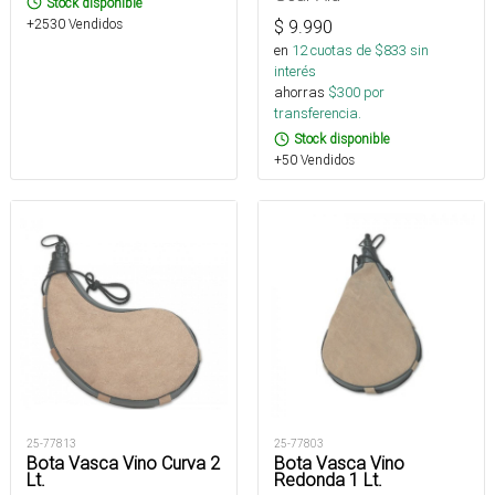
Stock disponible
+2530 Vendidos
$
9.990
en
12
cuotas de $
833
sin
interés
ahorras
$
300
por
transferencia.
Stock disponible
+50 Vendidos
25-77813
25-77803
Bota Vasca Vino Curva 2
Bota Vasca Vino
Lt.
Redonda 1 Lt.