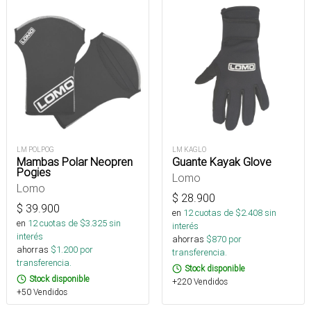
LM KAGLO
LM POLPOG
Guante Kayak Glove
Mambas Polar Neopren
Pogies
Lomo
Lomo
$
28.900
$
39.900
en
12
cuotas de $
2.408
sin
en
12
cuotas de $
3.325
sin
interés
interés
ahorras
$
870
por
ahorras
$
1.200
por
transferencia.
transferencia.
Stock disponible
Stock disponible
+220 Vendidos
+50 Vendidos