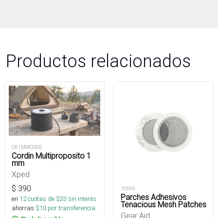
Productos relacionados
CK1MMCORD
Cordin Multiproposito 1
mm
Xped
$
390
10665
Parches Adhesivos
en
12
cuotas de $
33
sin interés
Tenacious Mesh Patches
ahorras
$
10
por transferencia.
Gear Aid