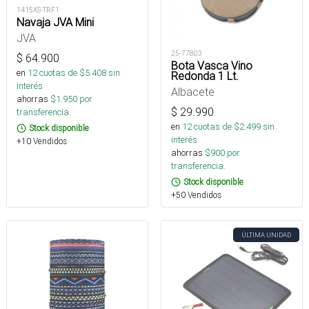
1415XS-TRF1
Navaja JVA Mini
JVA
25-77803
$
64.900
Bota Vasca Vino
en
12
cuotas de $
5.408
sin
Redonda 1 Lt.
interés
Albacete
ahorras
$
1.950
por
$
29.990
transferencia.
en
12
cuotas de $
2.499
sin
Stock disponible
interés
+10 Vendidos
ahorras
$
900
por
transferencia.
Stock disponible
+50 Vendidos
ÚLTIMA UNIDAD