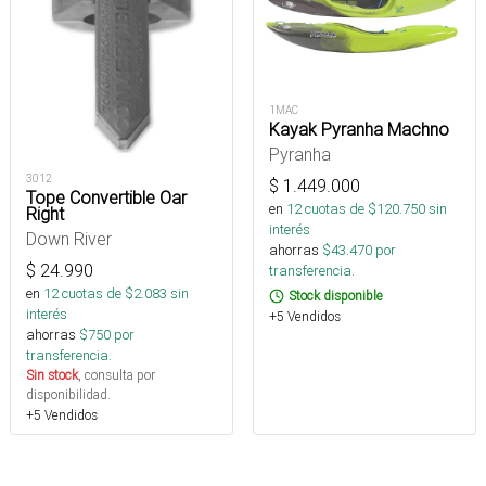
1MAC
Kayak Pyranha Machno
Pyranha
3012
$
1.449.000
Tope Convertible Oar
en
12
cuotas de $
120.750
sin
Right
interés
Down River
ahorras
$
43.470
por
$
24.990
transferencia.
en
12
cuotas de $
2.083
sin
Stock disponible
interés
+5 Vendidos
ahorras
$
750
por
transferencia.
Sin stock
, consulta por
disponibilidad.
+5 Vendidos