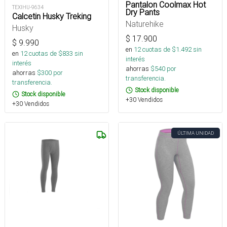
Pantalon Coolmax Hot
TEXIHU-9634
Dry Pants
Calcetin Husky Treking
Naturehike
Husky
$
17.900
$
9.990
en
12
cuotas de $
1.492
sin
en
12
cuotas de $
833
sin
interés
interés
ahorras
$
540
por
ahorras
$
300
por
transferencia.
transferencia.
Stock disponible
Stock disponible
+30 Vendidos
+30 Vendidos
ÚLTIMA UNIDAD