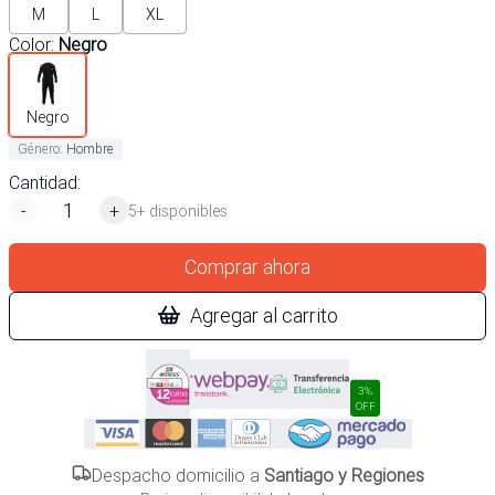
M
L
XL
Color
:
Negro
Negro
Género
:
Hombre
Cantidad:
-
+
5+ disponibles
Comprar ahora
Agregar al carrito
3%
OFF
Despacho domicilio a
Santiago y Regiones