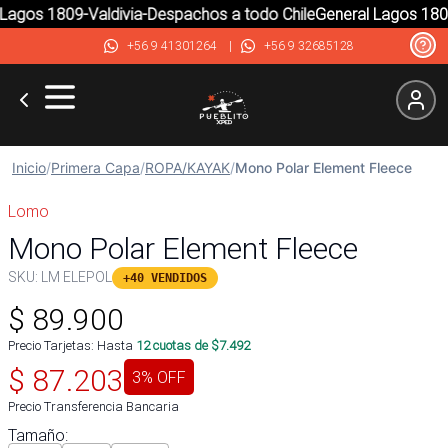
agos 1809-Valdivia-Despachos a todo Chile
General Lagos 1809-
+56 9 41301264
|
+56 9 32685128
Inicio
/
Primera Capa
/
ROPA/KAYAK
/
Mono Polar Element Fleece
Lomo
Mono Polar Element Fleece
SKU:
LM ELEPOL
+40 VENDIDOS
$
89.900
Precio Tarjetas: Hasta
12
cuotas de $
7.492
$
87.203
3
% OFF
Precio Transferencia Bancaria
Tamaño
: