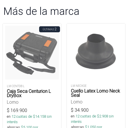
Más de la marca
2
ÚLTIMAS
LM NECKSE
LM CENTDB L
Cuello Latex Lomo Neck
Caja Seca Centurion L
Seal
DryBox
Lomo
Lomo
$
34.900
$
169.900
en
12
cuotas de $
2.908
sin
en
12
cuotas de $
14.158
sin
interés
interés
ahorras
$
1.050
por
ahorras
$
5.100
por