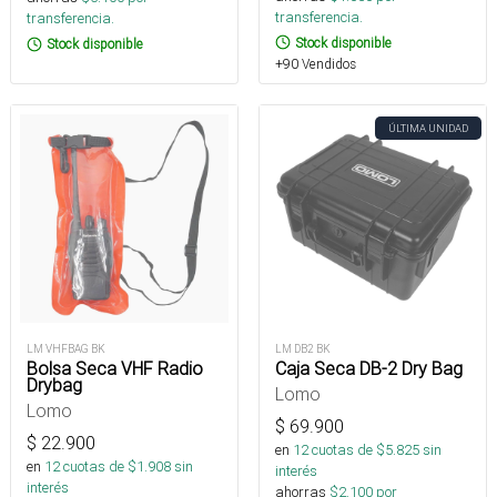
transferencia.
transferencia.
Stock disponible
Stock disponible
+90 Vendidos
ÚLTIMA UNIDAD
LM VHFBAG BK
LM DB2 BK
Bolsa Seca VHF Radio
Caja Seca DB-2 Dry Bag
Drybag
Lomo
Lomo
$
69.900
$
22.900
en
12
cuotas de $
5.825
sin
en
12
cuotas de $
1.908
sin
interés
interés
ahorras
$
2.100
por