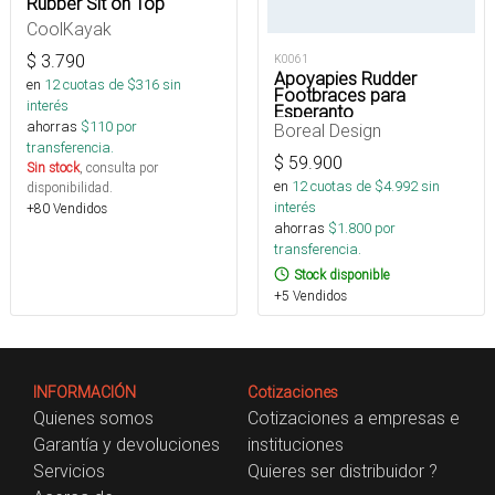
Rubber Sit on Top
CoolKayak
$
3.790
K0061
Apoyapies Rudder
en
12
cuotas de $
316
sin
Footbraces para
interés
Esperanto
ahorras
$
110
por
Boreal Design
transferencia.
$
59.900
Sin stock
, consulta por
en
12
cuotas de $
4.992
sin
disponibilidad.
interés
+80 Vendidos
ahorras
$
1.800
por
transferencia.
Stock disponible
+5 Vendidos
INFORMACIÓN
Cotizaciones
Quienes somos
Cotizaciones a empresas e
Garantía y devoluciones
instituciones
Servicios
Quieres ser distribuidor ?