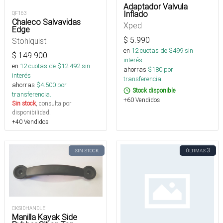
Adaptador Valvula
Inflado
QF163
Chaleco Salvavidas
Xped
Edge
$
5.990
Stohlquist
en
12
cuotas de $
499
sin
$
149.900
interés
en
12
cuotas de $
12.492
sin
ahorras
$
180
por
interés
transferencia.
ahorras
$
4.500
por
Stock disponible
transferencia.
+60 Vendidos
Sin stock
, consulta por
disponibilidad.
+40 Vendidos
3
SIN STOCK
ÚLTIMAS
CKSIDHANDLE
Manilla Kayak Side