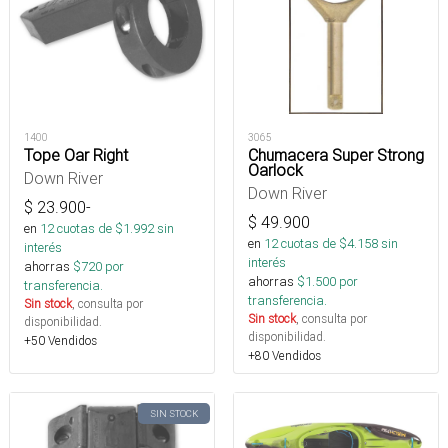
1400
3065
Tope Oar Right
Chumacera Super Strong
Oarlock
Down River
Down River
$
23.900
-
$
49.900
en
12
cuotas de $
1.992
sin
en
12
cuotas de $
4.158
sin
interés
interés
ahorras
$
720
por
ahorras
$
1.500
por
transferencia.
transferencia.
Sin stock
, consulta por
Sin stock
, consulta por
disponibilidad.
disponibilidad.
+50 Vendidos
+80 Vendidos
SIN STOCK