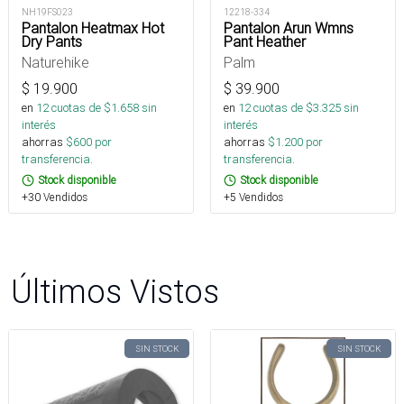
NH19FS023
12218-334
Pantalon Heatmax Hot
Pantalon Arun Wmns
Dry Pants
Pant Heather
Naturehike
Palm
$
19.900
$
39.900
en
12
cuotas de $
1.658
sin
en
12
cuotas de $
3.325
sin
interés
interés
ahorras
$
600
por
ahorras
$
1.200
por
transferencia.
transferencia.
Stock disponible
Stock disponible
+30 Vendidos
+5 Vendidos
Últimos Vistos
SIN STOCK
SIN STOCK