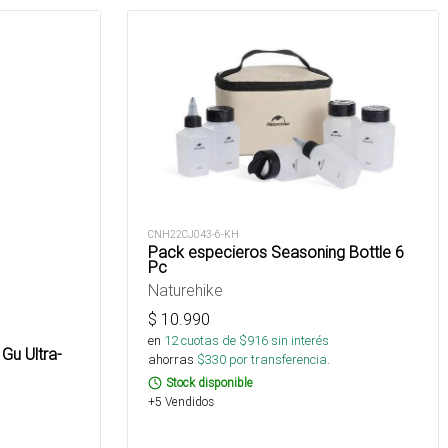
CNH22CJ043-6-KH
Pack especieros Seasoning Bottle 6
Pc
Naturehike
$
10.990
en
12
cuotas de $
916
sin interés
Gu Ultra-
ahorras
$
330
por transferencia.
Stock disponible
+5 Vendidos
s