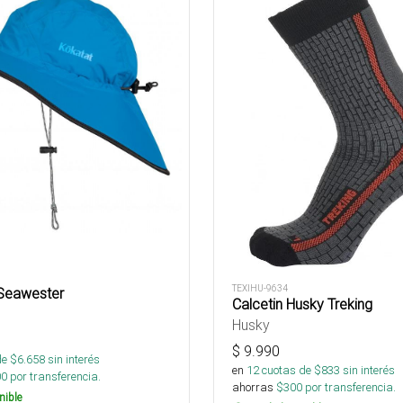
TEXIHU-9634
Seawester
Calcetin Husky Treking
Husky
$
9.990
de $
6.658
sin interés
en
12
cuotas de $
833
sin interés
00
por transferencia.
ahorras
$
300
por transferencia.
nible