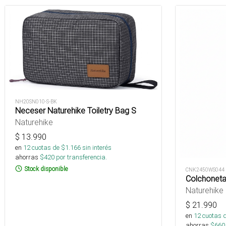
NH20SN010-S-BK
Neceser Naturehike Toiletry Bag S
Naturehike
$
13.990
en
12
cuotas de $
1.166
sin interés
ahorras
$
420
por transferencia.
Stock disponible
CNK2450WS044
Colchoneta
Naturehike
$
21.990
en
12
cuotas 
ahorras
$
660