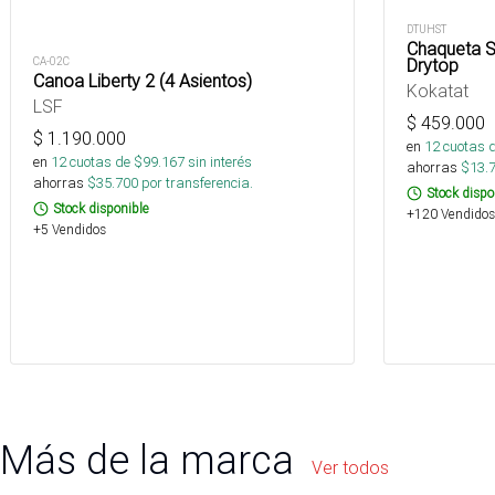
DTUHST
Chaqueta S
Drytop
CA-02C
Canoa Liberty 2 (4 Asientos)
Kokatat
LSF
$
459.000
$
1.190.000
en
12
cuotas 
en
12
cuotas de $
99.167
sin interés
ahorras
$
13.
ahorras
$
35.700
por transferencia.
Stock dispo
Stock disponible
+120 Vendidos
+5 Vendidos
Más de la marca
Ver todos