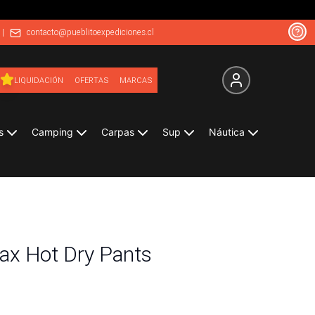
|
contacto@pueblitoexpediciones.cl
LIQUIDACIÓN
OFERTAS
MARCAS
s
Camping
Carpas
Sup
Náutica
ax Hot Dry Pants