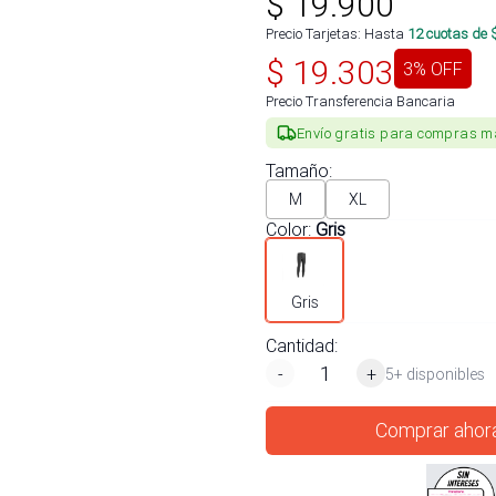
$
19.900
Precio Tarjetas: Hasta
12
cuotas de 
$
19.303
3
% OFF
Precio Transferencia Bancaria
Envío gratis para compras m
Tamaño
:
M
XL
Color
:
Gris
Gris
Cantidad:
-
+
5+ disponibles
Comprar ahor