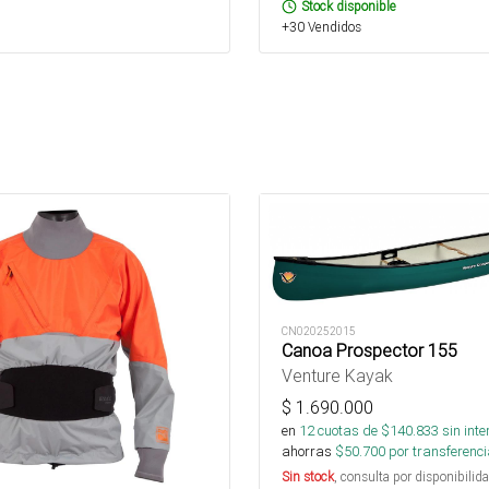
Stock disponible
+30 Vendidos
CN020252015
Canoa Prospector 155
Venture Kayak
$
1.690.000
en
12
cuotas de $
140.833
sin inte
ahorras
$
50.700
por transferenci
Sin stock
, consulta por disponibilida