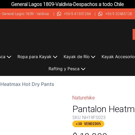
General Lagos 1809-Valdivia-Despachos a todo Chile
-
General Lagos 1809 - Valdivia
|
+56 9 41301264
|
+56 9 32685128
sca
Ropa para Kayak
Kayak de Río
Kayak Accesorio
Rafting y Pesca
 Heatmax Hot Dry Pants
Naturehike
Pantalon Heatm
SKU:
NH19FS023
+30 VENDIDOS