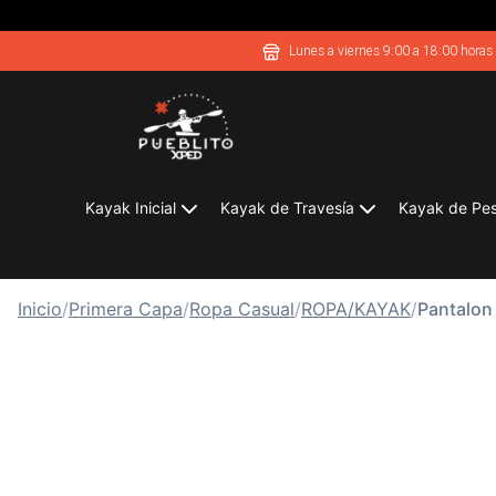
Lunes a viernes 9:00 a 18:00 horas
Kayak Inicial
Kayak de Travesía
Kayak de Pe
Inicio
/
Primera Capa
/
Ropa Casual
/
ROPA/KAYAK
/
Pantalon