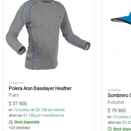
11448-334
Polera Arun Baselayer Heather
ACUSEWO
Palm
Sombrero 
Kokatat
$
37.900
en
12
cuotas de $
3.158
sin interés
$
79.900
ahorras
$
1.140
por transferencia.
en
12
cuotas 
ahorras
$
2.4
Stock disponible
+20 Vendidos
Stock dispo