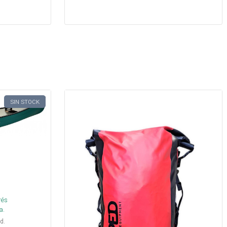
SIN STOCK
rés
a.
d.