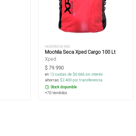
CK500RS100 RED
Mochila Seca Xped Cargo 100 Lt
Xped
$
79.990
en
12
cuotas de $
6.666
sin interés
ahorras
$
2.400
por transferencia.
Stock disponible
+70 Vendidos