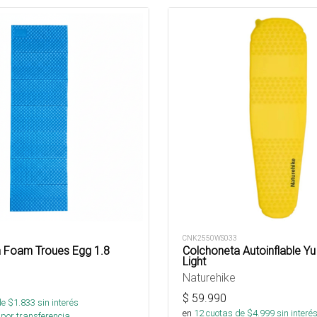
CNK2550WS033
 Foam Troues Egg 1.8
Colchoneta Autoinflable Yu 
Light
Naturehike
$
59.990
de $
1.833
sin interés
en
12
cuotas de $
4.999
sin interé
por transferencia.