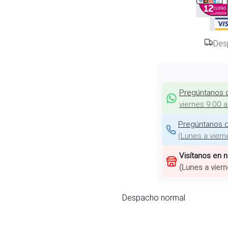
Des
Pregúntanos 
viernes 9:00 
Pregúntanos d
(
Lunes a viern
Visítanos en 
(
Lunes a viern
Despacho normal