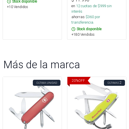
Stock disponible
en
12
cuotas de $
999
sin
+10 Vendidos
interés
ahorras
$
360
por
transferencia.
Stock disponible
+180 Vendidos
Más de la marca
20
%
OFF
2
ÚLTIMA UNIDAD
ÚLTIMAS