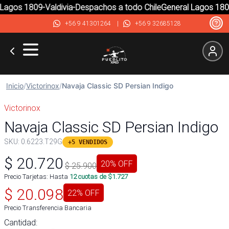
agos 1809-Valdivia-Despachos a todo Chile
General Lagos 1809-
+56 9 41301264
|
+56 9 32685128
Inicio
/
Victorinox
/
Navaja Classic SD Persian Indigo
Victorinox
Navaja Classic SD Persian Indigo
SKU:
0.6223.T29G
+5 VENDIDOS
$
20.720
20
% OFF
$
25.900
Precio Tarjetas: Hasta
12
cuotas de $
1.727
$
20.098
22
% OFF
Precio Transferencia Bancaria
Cantidad: