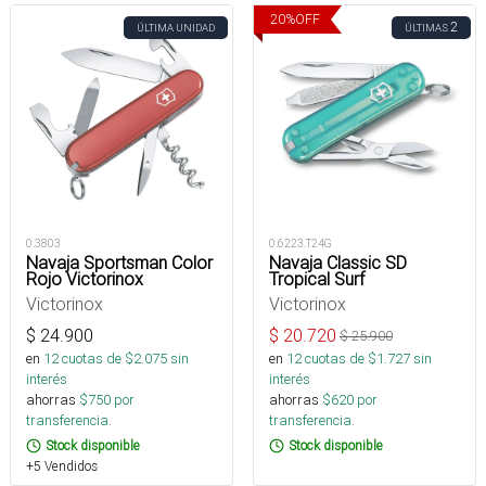
20
%
OFF
2
ÚLTIMA UNIDAD
ÚLTIMAS
0.3803
0.6223.T24G
Navaja Sportsman Color
Navaja Classic SD
Rojo Victorinox
Tropical Surf
Victorinox
Victorinox
$
24.900
$
20.720
$
25.900
en
12
cuotas de $
2.075
sin
en
12
cuotas de $
1.727
sin
interés
interés
ahorras
$
750
por
ahorras
$
620
por
transferencia.
transferencia.
Stock disponible
Stock disponible
+5 Vendidos