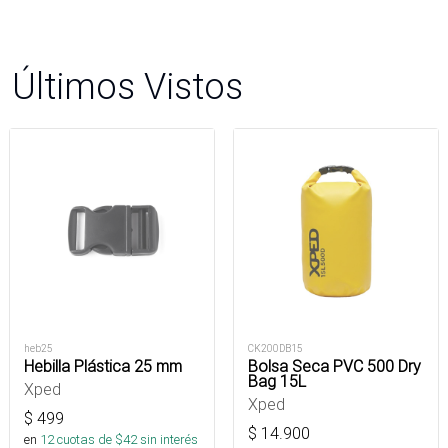
Últimos Vistos
heb25
CK200DB15
Hebilla Plástica 25 mm
Bolsa Seca PVC 500 Dry
Bag 15L
Xped
Xped
$
499
$
14.900
en
12
cuotas de $
42
sin interés