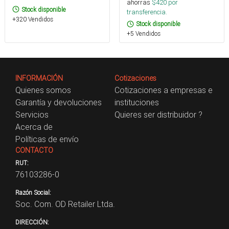
ahorras
$
420
por
Stock disponible
transferencia.
+320 Vendidos
Stock disponible
+5 Vendidos
INFORMACIÓN
Cotizaciones
Quienes somos
Cotizaciones a empresas e
Garantía y devoluciones
instituciones
Servicios
Quieres ser distribuidor ?
Acerca de
Políticas de envío
CONTACTO
RUT:
76103286-0
Razón Social:
Soc. Com. OD Retailer Ltda.
DIRECCIÓN: