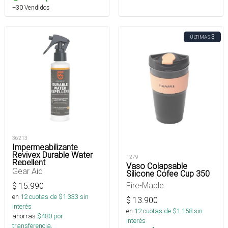
+30 Vendidos
3
ÚLTIMAS
36213
Impermeabilizante
Revivex Durable Water
1279
Repellent
Vaso Colapsable
Gear Aid
Silicone Cofee Cup 350
Fire-Maple
$
15.990
en
12
cuotas de $
1.333
sin
$
13.900
interés
en
12
cuotas de $
1.158
sin
ahorras
$
480
por
interés
transferencia.