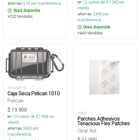
en
12
cuotas de $
1.242
sin
ahorras
$
10
por transferencia.
interés
Stock disponible
ahorras
$
450
por
+220 Vendidos
transferencia.
Stock disponible
+440 Vendidos
1010-026-10
Caja Seca Pelican 1010
Pelican
$
19.900
10800
en
12
cuotas de $
1.658
sin
Parches Adhesivos
interés
Tenacious Flex Patches
ahorras
$
600
por
Gear Aid
transferencia.
$
11.990