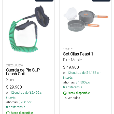
1401101
Set Ollas Feast 1
Fire-Maple
XPEDSUPLE10
$
49.900
Cuerda de Pie SUP
en
12
cuotas de $
4.158
sin
Leash Coil
interés
Xped
ahorras
$
1.500
por
$
29.900
transferencia.
en
12
cuotas de $
2.492
sin
Stock disponible
interés
+5 Vendidos
ahorras
$
900
por
transferencia.
Stock disponible