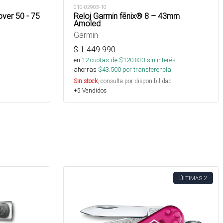
010-02903-10
ver 50 - 75
Reloj Garmin fēnix® 8 – 43mm
Amoled
Garmin
$
1.449.990
en
12
cuotas de $
120.833
sin interés
ahorras
$
43.500
por transferencia.
Sin stock
, consulta por disponibilidad.
+5 Vendidos
2
ÚLTIMAS