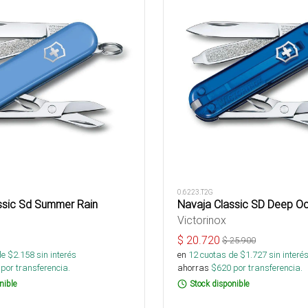
0.6223.T2G
ssic Sd Summer Rain
Navaja Classic SD Deep O
Victorinox
$
20.720
$
25.900
de $
2.158
sin interés
en
12
cuotas de $
1.727
sin interé
por transferencia.
ahorras
$
620
por transferencia.
nible
Stock disponible