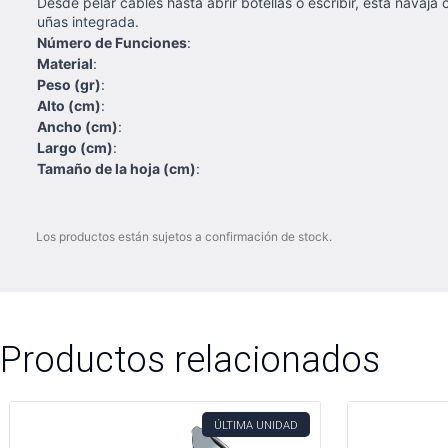
Desde pelar cables hasta abrir botellas o escribir, esta navaja
uñas integrada.
Número de Funciones
:
Material
:
Peso (gr)
:
Alto (cm)
:
Ancho (cm)
:
Largo (cm)
:
Tamaño de la hoja (cm)
:
Los productos están sujetos a confirmación de stock.
Productos relacionados
ÚLTIMA UNIDAD