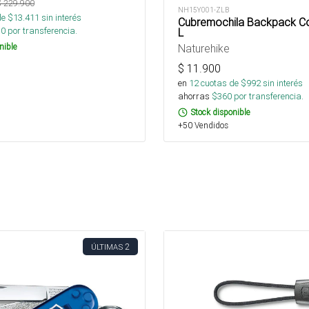
$
229.900
NH15Y001-ZLB
de $
13.411
sin interés
Cubremochila Backpack Co
30
por transferencia.
L
Naturehike
nible
$
11.900
en
12
cuotas de $
992
sin interés
ahorras
$
360
por transferencia.
Stock disponible
+50 Vendidos
2
ÚLTIMAS