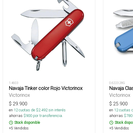
1.4603
0.6223.28G
Navaja Tinker color Rojo Victorinox
Navaja Cla
Victorinox
Victorinox
$
29.900
$
25.900
en
12
cuotas de $
2.492
sin interés
en
12
cuotas 
ahorras
$
900
por transferencia.
ahorras
$
780
Stock disponible
Stock dispo
+5 Vendidos
+5 Vendidos