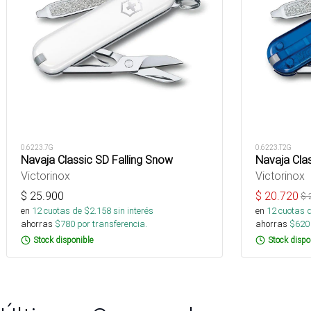
0.6223.7G
0.6223.T2G
Navaja Classic SD Falling Snow
Navaja Cla
Victorinox
Victorinox
$
25.900
$
20.720
$
en
12
cuotas de $
2.158
sin interés
en
12
cuotas 
ahorras
$
780
por transferencia.
ahorras
$
620
Stock disponible
Stock dispo