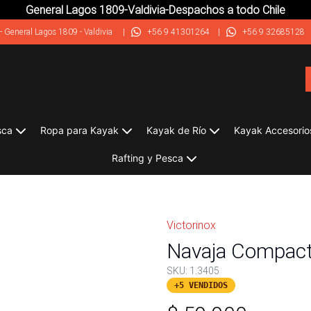
General Lagos 1809-Valdivia-Despachos a todo Chile
-
General Lagos 1809 - Valdivia
|
+56 9 41301264
|
+56 9 32685128
sca
Ropa para Kayak
Kayak de Río
Kayak Accesorio
Rafting y Pesca
Victorinox
Navaja Compact 
SKU:
1.3405
+5 VENDIDOS