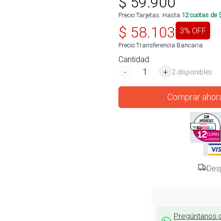
$
59.900
Precio Tarjetas: Hasta
12
cuotas de 
$
58.103
3
% OFF
Precio Transferencia Bancaria
Cantidad:
-
+
2 disponibles
Comprar ahor
Des
Pregúntanos 