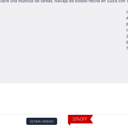
 cubre una multitud de tareas. Navaja de bolsillo hecha en Suiza con 
A
1
9
7
20
%
OFF
ÚLTIMA UNIDAD