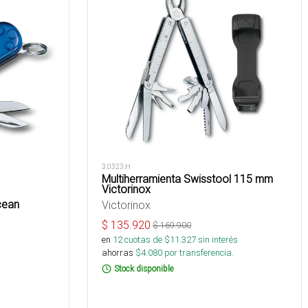
3.0323.H
Multiherramienta Swisstool 115 mm
Victorinox
cean
Victorinox
$
135.920
$
169.900
en
12
cuotas de $
11.327
sin interés
ahorras
$
4.080
por transferencia.
s
Stock disponible