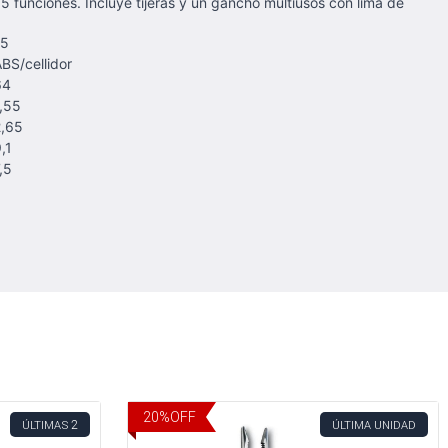
15 funciones. Incluye tijeras y un gancho multiusos con lima de
15
BS/cellidor
64
,55
2,65
,1
,5
20
%
OFF
2
ÚLTIMAS
ÚLTIMA UNIDAD