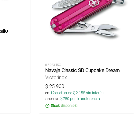
illo
0.6223.T5G
Navaja Classic SD Cupcake Dream
Victorinox
$
25.900
en
12
cuotas de $
2.158
sin interés
ahorras
$
780
por transferencia.
Stock disponible