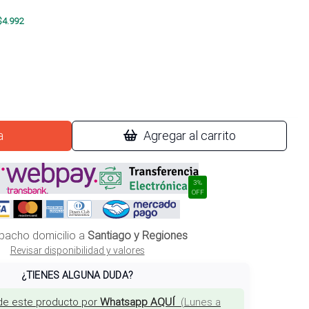
$
4.992
a
Agregar al carrito
3%
OFF
pacho domicilio a
Santiago y Regiones
Revisar disponibilidad y valores
¿TIENES ALGUNA DUDA?
de este producto por
Whatsapp AQUÍ
(
Lunes a