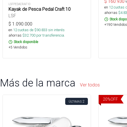
$
160.930
LSFPEDACRAF10
en
12
cuotas 
Kayak de Pesca Pedal Craft 10
ahorras
$
4.8
LSF
Stock dispo
$
1.090.000
+190 Vendidos
en
12
cuotas de $
90.833
sin interés
ahorras
$
32.700
por transferencia.
Stock disponible
+5 Vendidos
Más de la marca
Ver todos
20
%
OFF
2
ÚLTIMAS