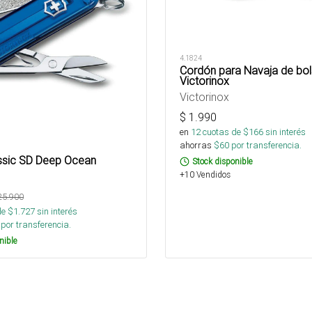
4.1824
Cordón para Navaja de bols
Victorinox
Victorinox
$
1.990
en
12
cuotas de $
166
sin interés
ahorras
$
60
por transferencia.
ssic SD Deep Ocean
Stock disponible
+10 Vendidos
25.900
de $
1.727
sin interés
por transferencia.
nible