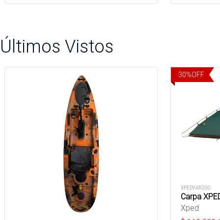
Últimos Vistos
30
%
OFF
XPEDYAR200
Carpa XPED
Xped