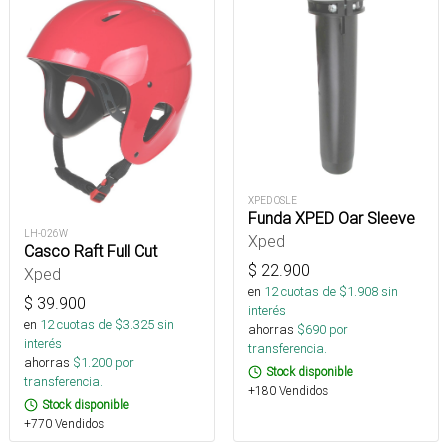
XPED OSLE
Funda XPED Oar Sleeve
LH-026W
Xped
Casco Raft Full Cut
$
22.900
Xped
en
12
cuotas de $
1.908
sin
$
39.900
interés
en
12
cuotas de $
3.325
sin
ahorras
$
690
por
interés
transferencia.
ahorras
$
1.200
por
Stock disponible
transferencia.
+180 Vendidos
Stock disponible
+770 Vendidos