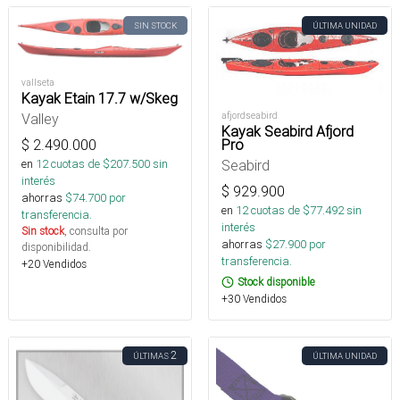
SIN STOCK
ÚLTIMA UNIDAD
vallseta
Kayak Etain 17.7 w/Skeg
Valley
afjordseabird
Kayak Seabird Afjord
$
2.490.000
Pro
en
12
cuotas de $
207.500
sin
Seabird
interés
$
929.900
ahorras
$
74.700
por
en
12
cuotas de $
77.492
sin
transferencia.
interés
Sin stock
, consulta por
ahorras
$
27.900
por
disponibilidad.
transferencia.
+20 Vendidos
Stock disponible
+30 Vendidos
2
ÚLTIMAS
ÚLTIMA UNIDAD