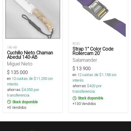
RC20
140-AB
Strap 1” Color Code
Cuchillo Nieto Chaman
Rollercam 20`
Abedul 140-AB
Salamander
Miguel Nieto
$
13.900
$
135.000
en
12
cuotas de $
1.158
sin
en
12
cuotas de $
11.250
sin
interés
interés
ahorras
$
420
por
ahorras
$
4.050
por
transferencia.
transferencia.
Stock disponible
Stock disponible
+130 Vendidos
+5 Vendidos