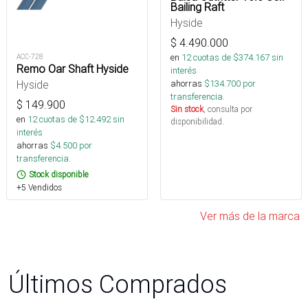
Bailing Raft
Hyside
$
4.490.000
en
12
cuotas de $
374.167
sin
ACC-728
Remo Oar Shaft Hyside
interés
ahorras
$
134.700
por
Hyside
transferencia.
$
149.900
Sin stock
, consulta por
en
12
cuotas de $
12.492
sin
disponibilidad.
interés
ahorras
$
4.500
por
transferencia.
Stock disponible
+5 Vendidos
Ver más de la marca
Últimos Comprados