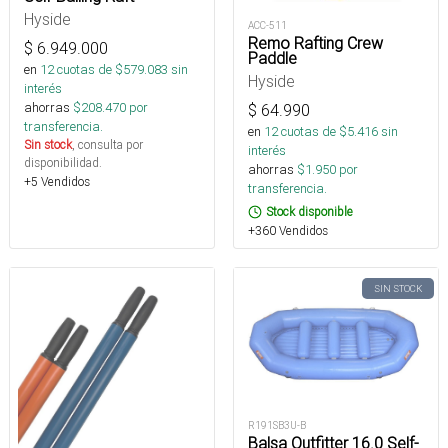
Hyside
ACC-511
Remo Rafting Crew
$
6.949.000
Paddle
en
12
cuotas de $
579.083
sin
Hyside
interés
ahorras
$
208.470
por
$
64.990
transferencia.
en
12
cuotas de $
5.416
sin
Sin stock
, consulta por
interés
disponibilidad.
ahorras
$
1.950
por
+5 Vendidos
transferencia.
Stock disponible
+360 Vendidos
SIN STOCK
R191SB3U-B
Balsa Outfitter 16.0 Self-