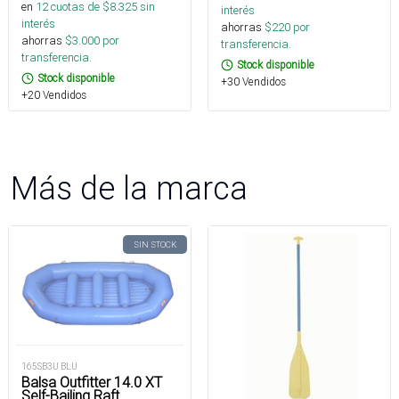
en
12
cuotas de $
8.325
sin
interés
interés
ahorras
$
220
por
ahorras
$
3.000
por
transferencia.
transferencia.
Stock disponible
Stock disponible
+30 Vendidos
+20 Vendidos
Más de la marca
SIN STOCK
165SB3U BLU
Balsa Outfitter 14.0 XT
Self-Bailing Raft