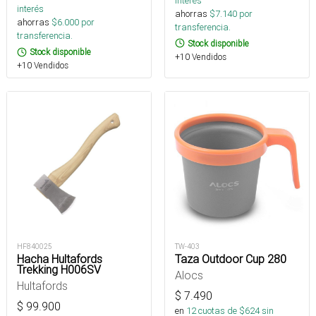
interés
interés
ahorras
$
7.140
por
ahorras
$
6.000
por
transferencia.
transferencia.
Stock disponible
Stock disponible
+10 Vendidos
+10 Vendidos
HF840025
TW-403
Hacha Hultafords
Taza Outdoor Cup 280
Trekking H006SV
Alocs
Hultafords
$
7.490
$
99.900
en
12
cuotas de $
624
sin