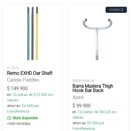
2
ÚLTIMAS
01-2570
Remo EXHD Oar Shaft
Carlisle Paddles
XPEDHTHIBA BA
Barra Muslera Thigh
$
149.900
Hook Bar Back
en
12
cuotas de $
12.492
sin
Xped
interés
$
99.900
ahorras
$
4.500
por
transferencia.
en
12
cuotas de $
8.325
sin
interés
Stock disponible
ahorras
$
3.000
por
+360 Vendidos
transferencia.