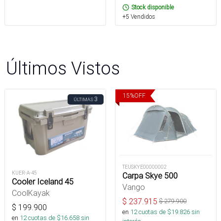
Stock disponible
+5 Vendidos
Últimos Vistos
15
%
OFF
3
ÚLTIMAS
TEUSKYE00000002
KUER-A-45
Carpa Skye 500
Cooler Iceland 45
Vango
CoolKayak
$
237.915
$
279.900
$
199.900
en
12
cuotas de $
19.826
sin
en
12
cuotas de $
16.658
sin