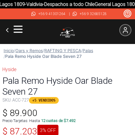
agos 1809-Valdivia-Despachos a todo Chile
General Lagos 1809-
+56 9 41301264
|
+56 9 32685128
Inicio
/
Oars y Remos
/
RAFTING Y PESCA
/
Palas
/
Pala Remo Hyside Oar Blade Seven 27
Hyside
Pala Remo Hyside Oar Blade
Seven 27
SKU:
ACC-727
+5 VENDIDOS
$
89.900
Precio Tarjetas: Hasta
12
cuotas de $
7.492
$
87.203
3
% OFF