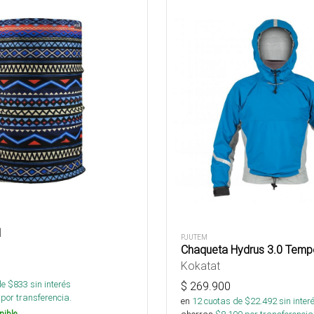
d
PJUTEM
Chaqueta Hydrus 3.0 Temp
Kokatat
de $
833
sin interés
$
269.900
por transferencia.
en
12
cuotas de $
22.492
sin inter
nible