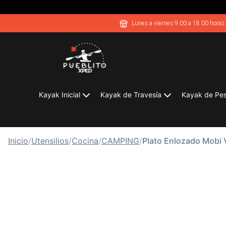
Lunes a viernes 9:00 a 18:00 horas
Kayak Inicial
Kayak de Travesía
Kayak de Pe
Inicio
/
Utensilios
/
Cocina
/
CAMPING
/
Plato Enlozado Mobi V