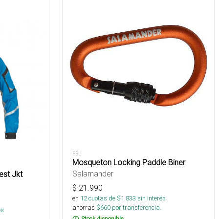
PBL
Mosqueton Locking Paddle Biner
Salamander
est Jkt
$
21.990
en
12
cuotas de $
1.833
sin interés
ahorras
$
660
por transferencia.
és
Stock disponible