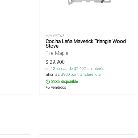
s
.
MAV-WSTOV3
Cocina Leña Maverick Triangle Wood
Stove
Fire-Maple
$
29.900
en
12
cuotas de $
2.492
sin interés
ahorras
$
900
por transferencia.
Stock disponible
+5 Vendidos