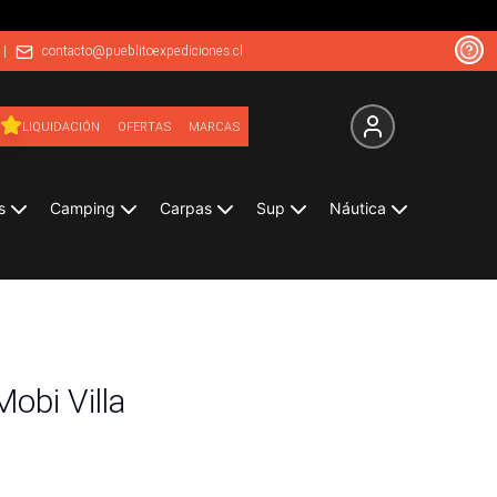
|
contacto@pueblitoexpediciones.cl
LIQUIDACIÓN
OFERTAS
MARCAS
s
Camping
Carpas
Sup
Náutica
obi Villa