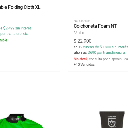
ble Folding Cloth XL
NXLQI63005
Colchoneta Foam NT
de $
2.499
sin interés
Mobi
por transferencia.
$
22.900
nible
en
12
cuotas de $
1.908
sin interé
ahorras
$
690
por transferencia.
Sin stock
, consulta por disponibilida
+40 Vendidos