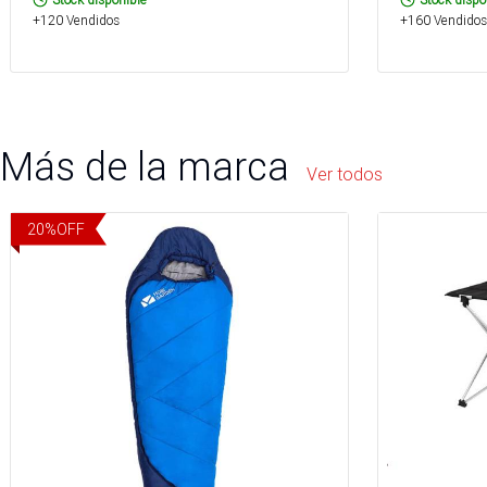
+120 Vendidos
+160 Vendidos
Más de la marca
Ver todos
20
%
OFF