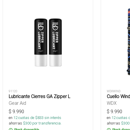
91120
WDXWIND
Lubricante Cierres GA Zipper L
Cuello Win
Gear Aid
WDX
$
9.990
$
9.990
en
12
cuotas de $
833
sin interés
en
12
cuotas 
ahorras
$
300
por transferencia.
ahorras
$
300
Stock disponible
Stock dispo