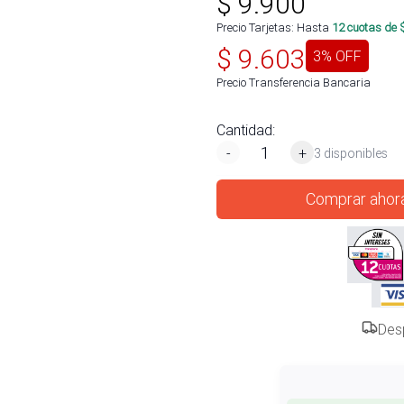
$
9.900
Precio Tarjetas: Hasta
12
cuotas de 
$
9.603
3
% OFF
Precio Transferencia Bancaria
Cantidad:
-
+
3 disponibles
Comprar ahor
Des