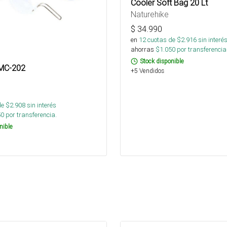
Cooler Soft Bag 20 Lt
Naturehike
$
34.990
en
12
cuotas de $
2.916
sin interé
ahorras
$
1.050
por transferencia
Stock disponible
FMC-202
+5 Vendidos
de $
2.908
sin interés
50
por transferencia.
nible