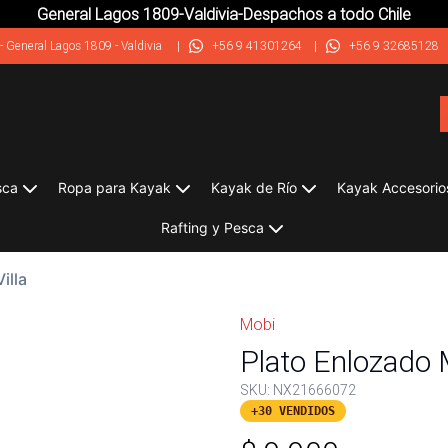
General Lagos 1809-Valdivia-Despachos a todo Chile
-
General Lagos 1809 - Valdivia
|
+56 9 41301264
|
+56 9 32685128
sca
Ropa para Kayak
Kayak de Río
Kayak Accesorio
Rafting y Pesca
illa
Mobi
Plato Enlozado M
SKU:
NX21666072
+30 VENDIDOS