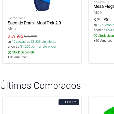
NX20665013
Mesa Plega
Mobi
NX20562001B
$
29.990
Saco de Dormir Mobi Trek 2.0
en
12
cuotas 
Mobi
ahorras
$
900
$
39.992
Stock dispo
$
49.990
+20 Vendidos
en
12
cuotas de $
3.333
sin interés
ahorras
$
1.200
por transferencia.
Stock disponible
+70 Vendidos
Últimos Comprados
2
ÚLTIMAS