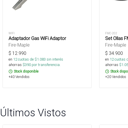
WIFI
FMC-202
Adaptador Gas WiFi Adaptor
Set Ollas 
Fire-Maple
Fire-Maple
$
12.990
$
34.900
en
12
cuotas de $
1.083
sin interés
en
12
cuotas 
ahorras
$
390
por transferencia.
ahorras
$
1.0
Stock disponible
Stock dispo
+40 Vendidos
+20 Vendidos
Últimos Vistos