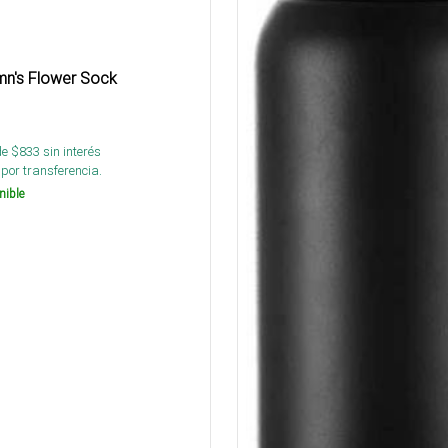
mn's Flower Sock
de $
833
sin interés
por transferencia.
nible