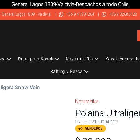
General Lagos 1809-Valdivia-Despachos a todo Chile
-
General Lagos 1809 - Valdivia
|
+56 9 41301264
|
+56 9 32685128
sca
Ropa para Kayak
Kayak de Río
Kayak Accesorio
Rafting y Pesca
aligera Snow Vein
Naturehike
Polaina Ultralig
SKU:
NH21HJ004-M-Y
+5 VENDIDOS