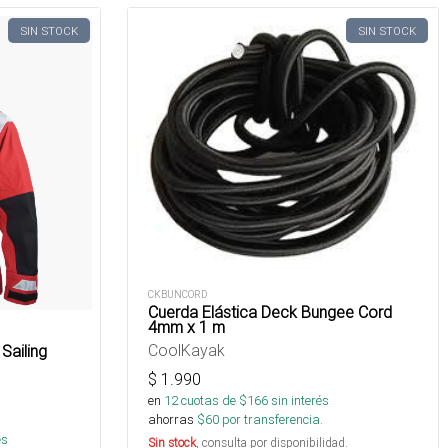
SIN STOCK
SIN STOCK
CKBUNCORD
Cuerda Elástica Deck Bungee Cord
4mm x 1 m
CoolKayak
Sailing
$
1.990
en
12
cuotas de $
166
sin interés
ahorras
$
60
por transferencia.
és
Sin stock
, consulta por disponibilidad.