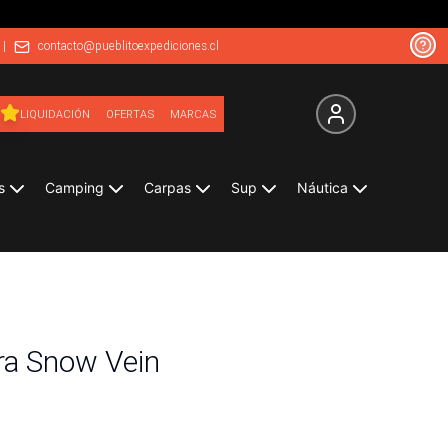
|
contacto@pueblitoexpediciones.cl
LIQUIDACIÓN
OFERTAS
MARCAS
s
Camping
Carpas
Sup
Náutica
era Snow Vein