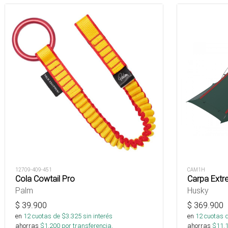
12709-409-451
CAM1H
Cola Cowtail Pro
Carpa Extr
Palm
Husky
$
39.900
$
369.900
en
12
cuotas de $
3.325
sin interés
en
12
cuotas 
ahorras
$
1.200
por transferencia.
ahorras
$
11.