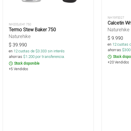
NH19FS027
Calcetin W
NH20SJ041 750
Naturehike
Termo Stew Baker 750
Naturehike
$
9.990
en
12
cuotas 
$
39.990
ahorras
$
300
en
12
cuotas de $
3.333
sin interés
ahorras
$
1.200
por transferencia.
Stock dispo
+20 Vendidos
Stock disponible
+5 Vendidos