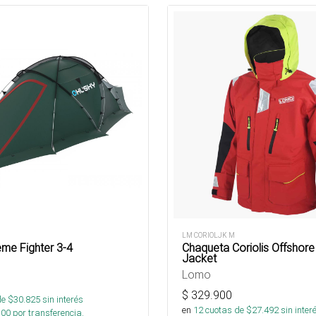
LM CORIOLJK M
eme Fighter 3-4
Chaqueta Coriolis Offshore 
Jacket
Lomo
$
329.900
de $
30.825
sin interés
en
12
cuotas de $
27.492
sin inter
100
por transferencia.