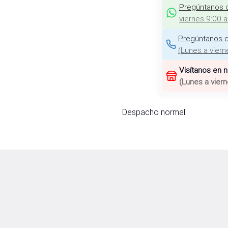
Pregúntanos 
viernes 9:00 
Pregúntanos d
(
Lunes a viern
Visítanos en 
(
Lunes a viern
Despacho normal