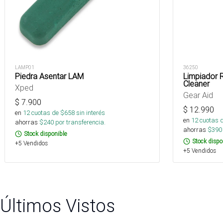
LAMP01
36250
Piedra Asentar LAM
Limpiador 
Cleaner
Xped
Gear Aid
$
7.900
$
12.990
en
12
cuotas de $
658
sin interés
en
12
cuotas 
ahorras
$
240
por transferencia.
ahorras
$
390
Stock disponible
Stock dispo
+5 Vendidos
+5 Vendidos
Últimos Vistos