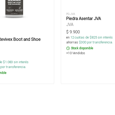
PG-JVA
Piedra Asentar JVA
JVA
$
9.900
en
12
cuotas de $
825
sin interés
Revivex Boot and Shoe
ahorras
$
300
por transferencia.
Stock disponible
+10 Vendidos
de $
1.083
sin interés
por transferencia.
nible