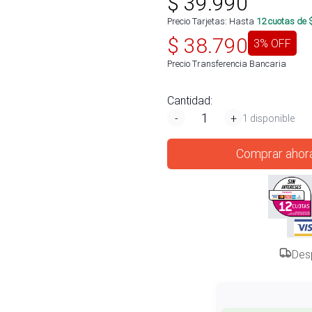
$
39.990
Precio Tarjetas: Hasta
12
cuotas de 
$
38.790
3
% OFF
Precio Transferencia Bancaria
Cantidad:
-
+
1 disponible
Comprar ahor
Des