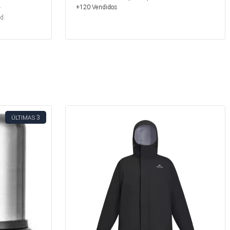
.
+120 Vendidos
d.
3
ÚLTIMAS