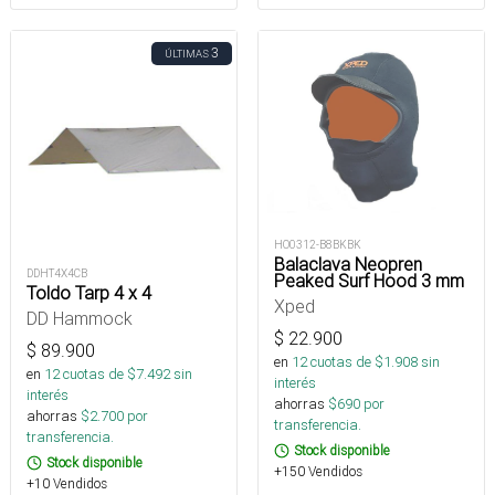
3
ÚLTIMAS
HO0312-B8BKBK
Balaclava Neopren
DDHT4X4CB
Peaked Surf Hood 3 mm
Toldo Tarp 4 x 4
Xped
DD Hammock
$
22.900
$
89.900
en
12
cuotas de $
1.908
sin
en
12
cuotas de $
7.492
sin
interés
interés
ahorras
$
690
por
ahorras
$
2.700
por
transferencia.
transferencia.
Stock disponible
Stock disponible
+150 Vendidos
+10 Vendidos