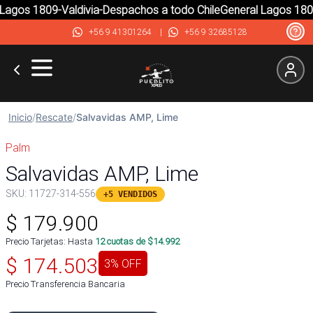
agos 1809-Valdivia-Despachos a todo Chile
General Lagos 1809-
+56 9 41301264
|
+56 9 32685128
Inicio
/
Rescate
/
Salvavidas AMP, Lime
Palm
Salvavidas AMP, Lime
SKU:
11727-314-556
+5 VENDIDOS
$
179.900
Precio Tarjetas: Hasta
12
cuotas de $
14.992
$
174.503
3
% OFF
Precio Transferencia Bancaria