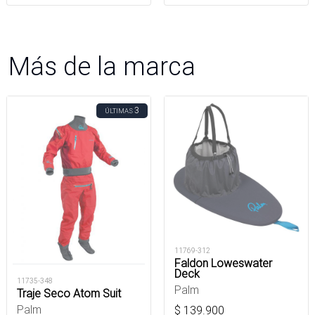
Más de la marca
3
ÚLTIMAS
11769-312
Faldon Loweswater
Deck
11735-348
Palm
Traje Seco Atom Suit
Palm
$
139.900