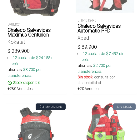
DHI-1012-RE
LVUMXC
Chaleco Salvavidas
Chaleco Salvavidas
Automatic PFD
Maximus Centurion
Xped
Kokatat
$
89.900
$
289.900
en
12
cuotas de $
7.492
sin
en
12
cuotas de $
24.158
sin
interés
interés
ahorras
$
2.700
por
ahorras
$
8.700
por
transferencia.
transferencia.
Sin stock
, consulta por
Stock disponible
disponibilidad.
+280 Vendidos
+20 Vendidos
ÚLTIMA UNIDAD
SIN STOCK