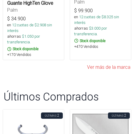
Palm
Guante HighTen Glove
Palm
$
99.900
en
12
cuotas de $
8.325
sin
$
34.900
interés
en
12
cuotas de $
2.908
sin
ahorras
$
3.000
por
interés
transferencia.
ahorras
$
1.050
por
Stock disponible
transferencia.
+470 Vendidos
Stock disponible
+170 Vendidos
Ver más de la marca
Últimos Comprados
2
2
ÚLTIMAS
ÚLTIMAS