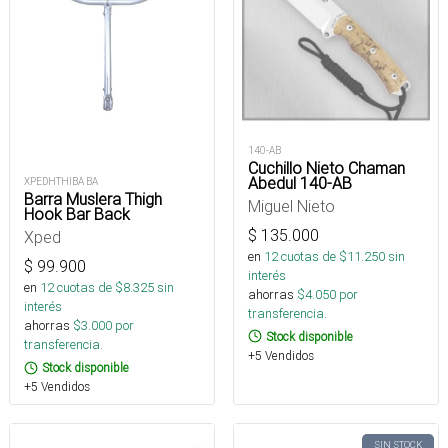
140-AB
Cuchillo Nieto Chaman
Abedul 140-AB
XPEDHTHIBA BA
Barra Muslera Thigh
Miguel Nieto
Hook Bar Back
$
135.000
Xped
en
12
cuotas de $
11.250
sin
$
99.900
interés
en
12
cuotas de $
8.325
sin
ahorras
$
4.050
por
interés
transferencia.
ahorras
$
3.000
por
Stock disponible
transferencia.
+5 Vendidos
Stock disponible
+5 Vendidos
SIN STOCK