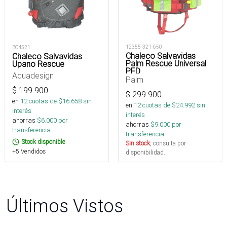
12355-321-650
BO4521
Chaleco Salvavidas
Chaleco Salvavidas
Palm Rescue Universal
Upano Rescue
PFD
Aquadesign
Palm
$
199.900
$
299.900
en
12
cuotas de $
16.658
sin
en
12
cuotas de $
24.992
sin
interés
interés
ahorras
$
6.000
por
ahorras
$
9.000
por
transferencia.
transferencia.
Stock disponible
Sin stock
, consulta por
+5 Vendidos
disponibilidad.
Últimos Vistos