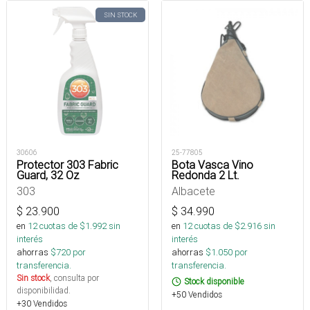
SIN STOCK
30606
25-77805
Protector 303 Fabric
Bota Vasca Vino
Guard, 32 Oz
Redonda 2 Lt.
303
Albacete
$
23.900
$
34.990
en
12
cuotas de $
1.992
sin
en
12
cuotas de $
2.916
sin
interés
interés
ahorras
$
720
por
ahorras
$
1.050
por
transferencia.
transferencia.
Sin stock
, consulta por
Stock disponible
disponibilidad.
+50 Vendidos
+30 Vendidos