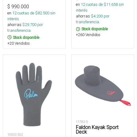
en
12
cuotas de $
11.658
sin
$
990.000
interés
en
12
cuotas de $
82.500
sin
ahorras
$
4.200
por
interés
transferencia.
ahorras
$
29.700
por
Stock disponible
transferencia.
+260 Vendidos
Stock disponible
+20 Vendidos
11782-3
Faldon Kayak Sport
Deck
10503-302