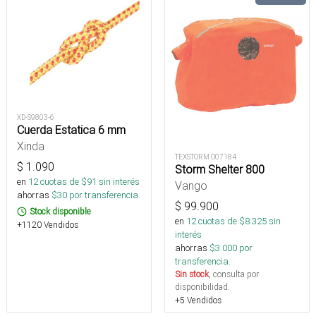
XD-S9803-6
Cuerda Estatica 6 mm
Xinda
TEXSTORM O07184
$
1.090
Storm Shelter 800
en
12
cuotas de $
91
sin interés
Vango
ahorras
$
30
por transferencia.
$
99.900
Stock disponible
en
12
cuotas de $
8.325
sin
+1120 Vendidos
interés
ahorras
$
3.000
por
transferencia.
Sin stock
, consulta por
disponibilidad.
+5 Vendidos