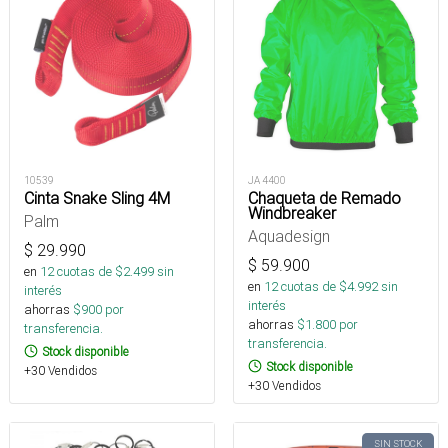
10539
JA 4400
Cinta Snake Sling 4M
Chaqueta de Remado
Windbreaker
Palm
Aquadesign
$
29.990
$
59.900
en
12
cuotas de $
2.499
sin
en
12
cuotas de $
4.992
sin
interés
interés
ahorras
$
900
por
ahorras
$
1.800
por
transferencia.
transferencia.
Stock disponible
Stock disponible
+30 Vendidos
+30 Vendidos
SIN STOCK