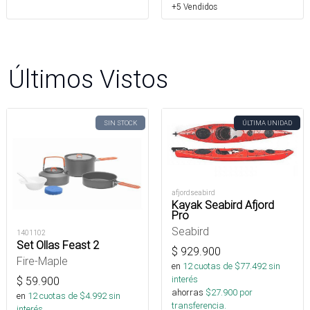
+5 Vendidos
Últimos Vistos
SIN STOCK
ÚLTIMA UNIDAD
afjordseabird
Kayak Seabird Afjord
Pro
Seabird
1401102
Set Ollas Feast 2
$
929.900
Fire-Maple
en
12
cuotas de $
77.492
sin
interés
$
59.900
ahorras
$
27.900
por
en
12
cuotas de $
4.992
sin
transferencia.
interés