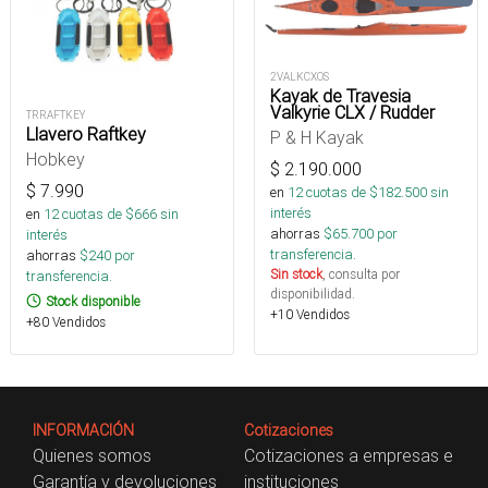
2VALKCXOS
Kayak de Travesia
Valkyrie CLX / Rudder
TRRAFTKEY
Llavero Raftkey
P & H Kayak
Hobkey
$
2.190.000
$
7.990
en
12
cuotas de $
182.500
sin
interés
en
12
cuotas de $
666
sin
ahorras
$
65.700
por
interés
transferencia.
ahorras
$
240
por
Sin stock
, consulta por
transferencia.
disponibilidad.
Stock disponible
+10 Vendidos
+80 Vendidos
INFORMACIÓN
Cotizaciones
Quienes somos
Cotizaciones a empresas e
Garantía y devoluciones
instituciones