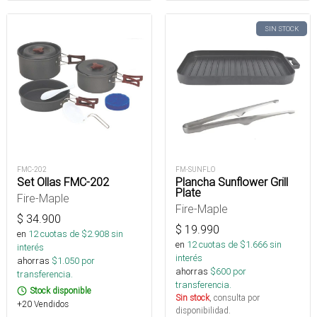
SIN STOCK
FMC-202
FM-SUNFLO
Set Ollas FMC-202
Plancha Sunflower Grill
Plate
Fire-Maple
Fire-Maple
$
34.900
$
19.990
en
12
cuotas de $
2.908
sin
en
12
cuotas de $
1.666
sin
interés
interés
ahorras
$
1.050
por
ahorras
$
600
por
transferencia.
transferencia.
Stock disponible
Sin stock
, consulta por
+20 Vendidos
disponibilidad.