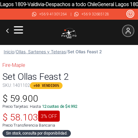
agos 1809-Valdivia-Despachos a todo Chile
General Lagos 1809
+56 9 41301264
|
+56 9 32685128
Inicio
/
Ollas, Sartenes y Teteras
/
Set Ollas Feast 2
Fire-Maple
Set Ollas Feast 2
SKU:
1401102
+60 VENDIDOS
$
59.900
Precio Tarjetas: Hasta
12
cuotas de $
4.992
$
58.103
3
% OFF
Precio Transferencia Bancaria
Sin stock, consulta por disponibilidad.