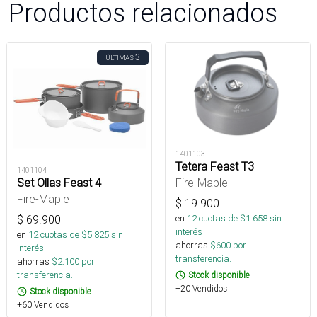
Productos relacionados
3
ÚLTIMAS
1401103
Tetera Feast T3
1401104
Set Ollas Feast 4
Fire-Maple
Fire-Maple
$
19.900
$
69.900
en
12
cuotas de $
1.658
sin
interés
en
12
cuotas de $
5.825
sin
ahorras
$
600
por
interés
transferencia.
ahorras
$
2.100
por
transferencia.
Stock disponible
+20 Vendidos
Stock disponible
+60 Vendidos