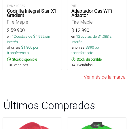
FMS-X1 GRAD
WIFI
Cocinilla Integral Star-X1
Adaptador Gas WiFi
Gradient
Adaptor
Fire-Maple
Fire-Maple
$
59.900
$
12.990
en
12
cuotas de $
4.992
sin
en
12
cuotas de $
1.083
sin
interés
interés
ahorras
$
1.800
por
ahorras
$
390
por
transferencia.
transferencia.
Stock disponible
Stock disponible
+30 Vendidos
+40 Vendidos
Ver más de la marca
Últimos Comprados