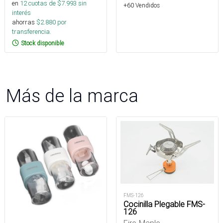
en
12
cuotas de $
7.993
sin
+60 Vendidos
interés
ahorras
$
2.880
por
transferencia.
Stock disponible
Más de la marca
FMS-126
Cocinilla Plegable FMS-
126
Fire-Maple