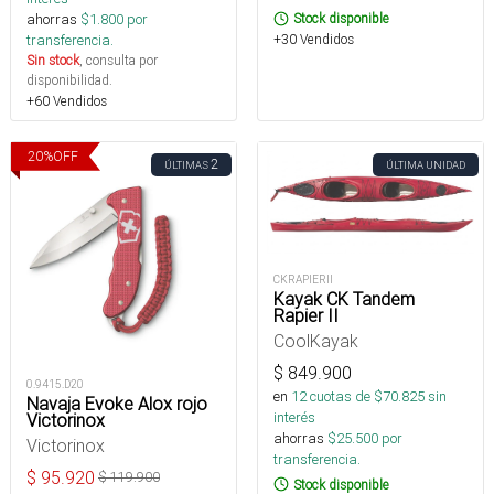
ahorras
$
1.800
por
Stock disponible
transferencia.
+30 Vendidos
Sin stock
, consulta por
disponibilidad.
+60 Vendidos
20
%
OFF
2
ÚLTIMAS
ÚLTIMA UNIDAD
CKRAPIERII
Kayak CK Tandem
Rapier II
CoolKayak
$
849.900
0.9415.D20
en
12
cuotas de $
70.825
sin
Navaja Evoke Alox rojo
interés
Victorinox
ahorras
$
25.500
por
Victorinox
transferencia.
$
95.920
$
119.900
Stock disponible