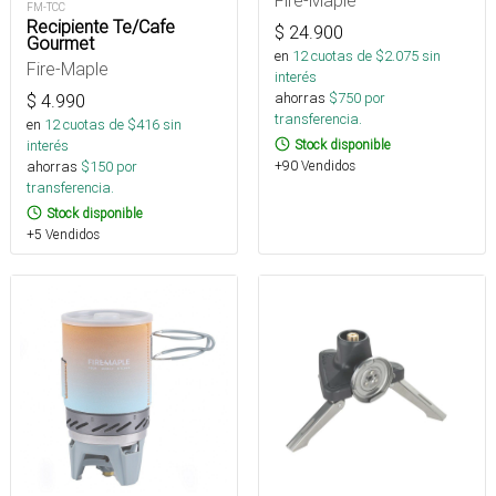
FM-TCC
Recipiente Te/Cafe
$
24.900
Gourmet
en
12
cuotas de $
2.075
sin
Fire-Maple
interés
ahorras
$
750
por
$
4.990
transferencia.
en
12
cuotas de $
416
sin
Stock disponible
interés
+90 Vendidos
ahorras
$
150
por
transferencia.
Stock disponible
+5 Vendidos