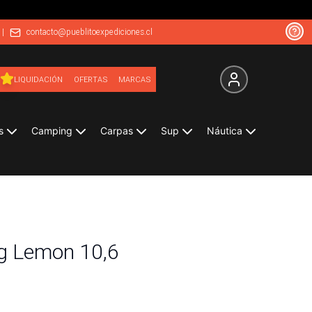
|
contacto@pueblitoexpediciones.cl
LIQUIDACIÓN
OFERTAS
MARCAS
s
Camping
Carpas
Sup
Náutica
g Lemon 10,6