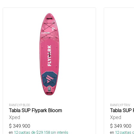
RANFLYP BLOO
RANFLYP TRIV
Tabla SUP Flypark Bloom
Tabla SUP F
Xped
Xped
$
349.900
$
349.900
en
12
cuotas de $
29.158
sin interés
en
12
cuotas 