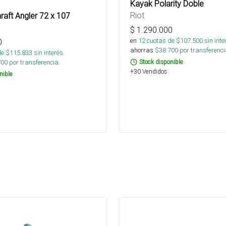
Kayak Polarity Doble
Riot
raft Angler 72 x 107
$
1.290.000
en
12
cuotas de $
107.500
sin inte
0
ahorras
$
38.700
por transferenci
de $
115.833
sin interés
700
por transferencia.
Stock disponible
+30 Vendidos
nible