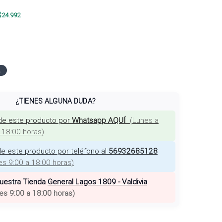
$
24.992
.
¿TIENES ALGUNA DUDA?
de este producto por
Whatsapp AQUÍ
(
Lunes a
a 18:00 horas
)
e este producto por teléfono al
56932685128
es 9:00 a 18:00 horas
)
nuestra Tienda
General Lagos 1809 - Valdivia
es 9:00 a 18:00 horas
)