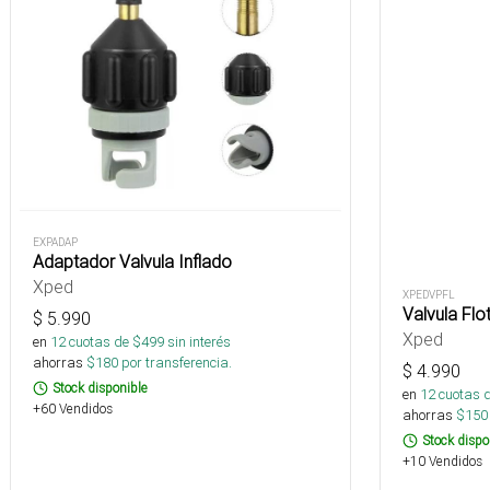
EXPADAP
Adaptador Valvula Inflado
Xped
XPEDVPFL
Valvula Fl
$
5.990
Xped
en
12
cuotas de $
499
sin interés
ahorras
$
180
por transferencia.
$
4.990
Stock disponible
en
12
cuotas 
+60 Vendidos
ahorras
$
150
Stock dispo
+10 Vendidos