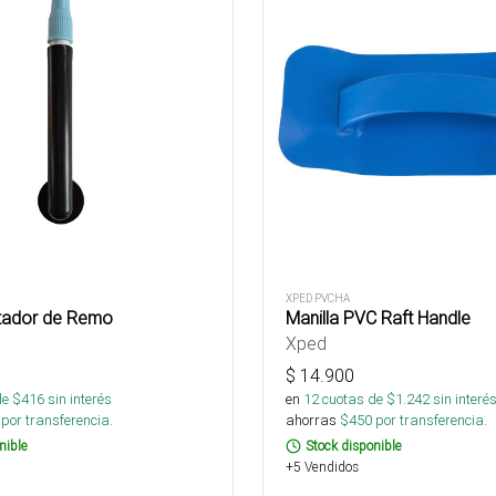
XPED PVCHA
otador de Remo
Manilla PVC Raft Handle
Xped
$
14.900
de $
416
sin interés
en
12
cuotas de $
1.242
sin interé
por transferencia.
ahorras
$
450
por transferencia.
nible
Stock disponible
+5 Vendidos