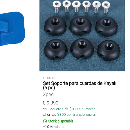
XP18742
Set Soporte para cuerdas de Kayak
(6 pc)
Xped
$
9.990
s
en
12
cuotas de $
833
sin interés
ahorras
$
300
por transferencia.
Stock disponible
+10 Vendidos