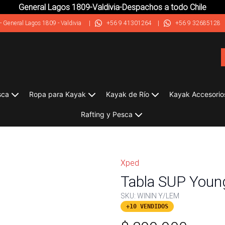
General Lagos 1809-Valdivia-Despachos a todo Chile
-
General Lagos 1809 - Valdivia
|
+56 9 41301264
|
+56 9 32685128
sca
Ropa para Kayak
Kayak de Río
Kayak Accesorio
Rafting y Pesca
Xped
Tabla SUP Youn
SKU:
WININ Y/LEM
+10 VENDIDOS