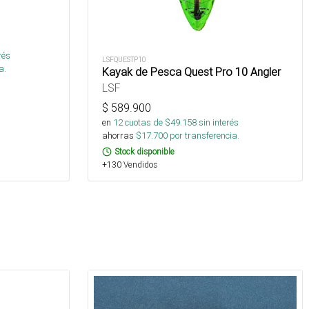
rés
LSFQUESTP10
a.
Kayak de Pesca Quest Pro 10 Angler
LSF
$
589.900
en
12
cuotas de $
49.158
sin interés
ahorras
$
17.700
por transferencia.
Stock disponible
+130 Vendidos