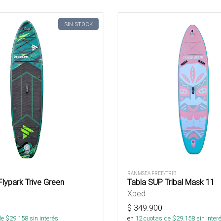
SIN STOCK
RANMSEA FREE/TRIB
lypark Trive Green
Tabla SUP Tribal Mask 11
Xped
$
349.900
de $
29.158
sin interés
en
12
cuotas de $
29.158
sin inter