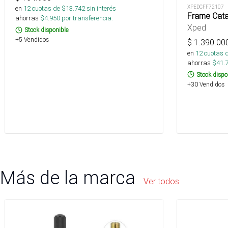
XPEDCFF72107
en
12
cuotas de $
13.742
sin interés
Frame Cata
ahorras
$
4.950
por transferencia.
Xped
Stock disponible
+5 Vendidos
$
1.390.00
en
12
cuotas 
ahorras
$
41.
Stock dispo
+30 Vendidos
Más de la marca
Ver todos