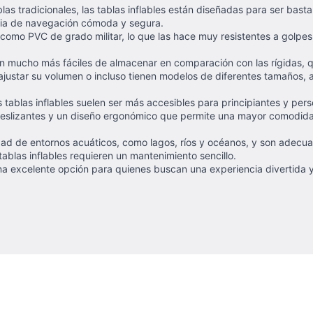
as tradicionales, las tablas inflables están diseñadas para ser bast
ncia de navegación cómoda y segura.
, como PVC de grado militar, lo que las hace muy resistentes a golpe
son mucho más fáciles de almacenar en comparación con las rígidas,
n ajustar su volumen o incluso tienen modelos de diferentes tamaños,
as tablas inflables suelen ser más accesibles para principiantes y pe
tideslizantes y un diseño ergonómico que permite una mayor comodid
edad de entornos acuáticos, como lagos, ríos y océanos, y son adecu
 tablas inflables requieren un mantenimiento sencillo.
na excelente opción para quienes buscan una experiencia divertida y