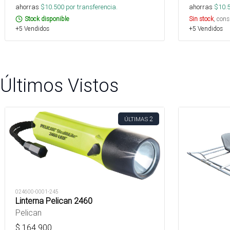
ahorras
$
10.500
por transferencia.
ahorras
$
10.
Stock disponible
Sin stock
, cons
+5 Vendidos
+5 Vendidos
Últimos Vistos
2
ÚLTIMAS
024600-0001-245
Linterna Pelican 2460
Pelican
$
164.900