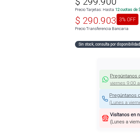
$
299.900
Precio Tarjetas: Hasta
12
cuotas de 
$
290.903
3
% OFF
Precio Transferencia Bancaria
Sin stock, consulta por disponibilidad
Pregúntanos 
viernes 9:00 
Pregúntanos d
(
Lunes a viern
Visítanos en 
(
Lunes a viern