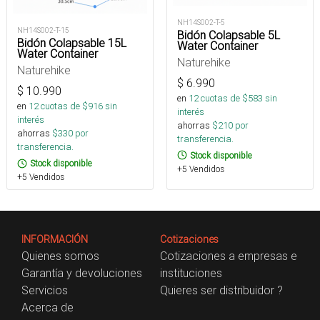
NH14S002-T-5
NH14S002-T-15
Bidón Colapsable 5L
Bidón Colapsable 15L
Water Container
Water Container
Naturehike
Naturehike
$
6.990
$
10.990
en
12
cuotas de $
583
sin
en
12
cuotas de $
916
sin
interés
interés
ahorras
$
210
por
ahorras
$
330
por
transferencia.
transferencia.
Stock disponible
Stock disponible
+5 Vendidos
+5 Vendidos
INFORMACIÓN
Cotizaciones
Quienes somos
Cotizaciones a empresas e
Garantía y devoluciones
instituciones
Servicios
Quieres ser distribuidor ?
Acerca de