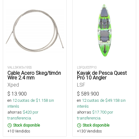
VALLSKW3x19SS
LSFQUESTP10
Cable Acero Skeg/timón
Kayak de Pesca Quest
Wire 2.4 mm
Pro 10 Angler
Xped
LSF
$
13.900
$
589.900
en
12
cuotas de $
1.158
sin
en
12
cuotas de $
49.158
sin
interés
interés
ahorras
$
420
por
ahorras
$
17.700
por
transferencia.
transferencia.
Stock disponible
Stock disponible
+10 Vendidos
+130 Vendidos