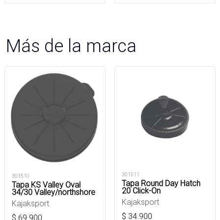
Más de la marca
301511
303510
Tapa Round Day Hatch
Tapa KS Valley Oval
20 Click-On
34/30 Valley/northshore
Kajaksport
Kajaksport
$
34.900
$
69.900