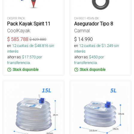
CKSPIR PACK
CA-9601-45kN-BK
Pack Kayak Spirit 11
Asegurador Tipo 8
CoolKayak
Camnal
$
585.788
$
14.990
$
629.880
en
12
cuotas de $
48.816
sin
en
12
cuotas de $
1.249
sin
interés
interés
ahorras
$
17.570
por
ahorras
$
450
por
transferencia.
transferencia.
Stock disponible
Stock disponible