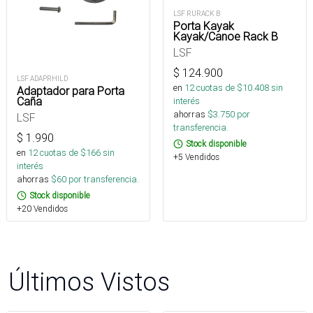
LSF RURACK B
Porta Kayak
Kayak/Canoe Rack B
LSF
$
124.900
LSF ADAPRHILD
en
12
cuotas de $
10.408
sin
Adaptador para Porta
Caña
interés
ahorras
$
3.750
por
LSF
transferencia.
$
1.990
Stock disponible
en
12
cuotas de $
166
sin
+5 Vendidos
interés
ahorras
$
60
por transferencia.
Stock disponible
+20 Vendidos
Últimos Vistos