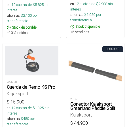
en
12
cuotas de $
2.908
sin
en
12
cuotas de $
5.825
sin
interés
interés
ahorras
$
1.050
por
ahorras
$
2.100
por
transferencia.
transferencia.
Stock disponible
Stock disponible
+5 Vendidos
+10 Vendidos
3
ÚLTIMAS
263220
Cuerda de Remo KS Pro
Kajaksport
213510.1
$
15.900
Conector Kajaksport
en
12
cuotas de $
1.325
sin
Greenland Paddle Split
interés
Kajaksport
ahorras
$
480
por
$
44.900
transferencia.