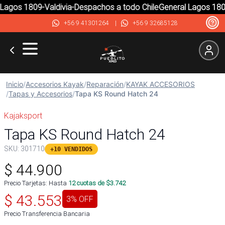
agos 1809-Valdivia-Despachos a todo Chile
General Lagos 1809-
+56 9 41301264
|
+56 9 32685128
Inicio
/
Accesorios Kayak
/
Reparación
/
KAYAK ACCESORIOS
/
Tapas y Accesorios
/
Tapa KS Round Hatch 24
Kajaksport
Tapa KS Round Hatch 24
SKU:
301710
+10 VENDIDOS
$
44.900
Precio Tarjetas: Hasta
12
cuotas de $
3.742
$
43.553
3
% OFF
Precio Transferencia Bancaria