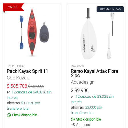
7
%
OFF
ÚLTIMA UNIDAD
CKSPIR PACK
PA4066 W
Pack Kayak Spirit 11
Remo Kayal Attak Fibra
2 pc
CoolKayak
Aquadesign
$
585.788
$
629.880
$
99.900
en
12
cuotas de $
48.816
sin
en
12
cuotas de $
8.325
sin
interés
interés
ahorras
$
17.570
por
ahorras
$
3.000
por
transferencia.
transferencia.
Stock disponible
Stock disponible
+5 Vendidos