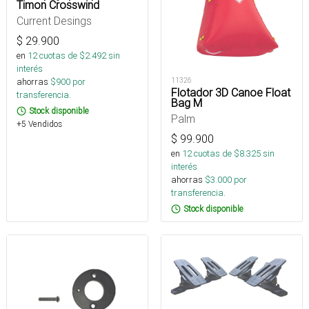
Timon Crosswind
Current Desings
$
29.900
en
12
cuotas de $
2.492
sin
interés
ahorras
$
900
por
11326
Flotador 3D Canoe Float
transferencia.
Bag M
Stock disponible
Palm
+5 Vendidos
$
99.900
en
12
cuotas de $
8.325
sin
interés
ahorras
$
3.000
por
transferencia.
Stock disponible