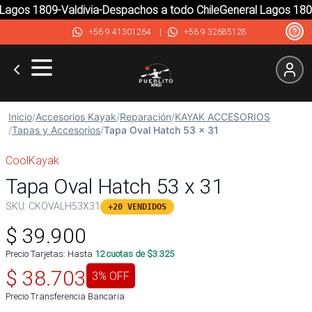
agos 1809-Valdivia-Despachos a todo Chile
General Lagos 1809-
+56 9 41301264
|
+56 9 32685128
Inicio
/
Accesorios Kayak
/
Reparación
/
KAYAK ACCESORIOS
/
Tapas y Accesorios
/
Tapa Oval Hatch 53 x 31
CoolKayak
Tapa Oval Hatch 53 x 31
SKU:
CKOVALH53X31
+20 VENDIDOS
$
39.900
Precio Tarjetas: Hasta
12
cuotas de $
3.325
$
38.703
3
% OFF
Precio Transferencia Bancaria