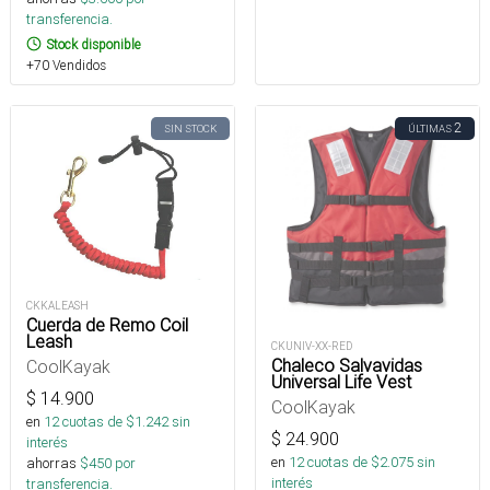
transferencia.
Stock disponible
+70 Vendidos
2
SIN STOCK
ÚLTIMAS
CKKALEASH
Cuerda de Remo Coil
Leash
CKUNIV-XX-RED
Chaleco Salvavidas
CoolKayak
Universal Life Vest
$
14.900
CoolKayak
en
12
cuotas de $
1.242
sin
$
24.900
interés
en
12
cuotas de $
2.075
sin
ahorras
$
450
por
interés
transferencia.