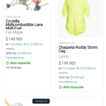
FMS-LAVA MF
Cocinilla
Multicombustible Lava
Multi-Fuel
Fire-Maple
$
149.900
LM RODDY UN
en
12
cuotas de $
12.492
sin
Chaqueta Roddy Storm
interés
Cag
ahorras
$
4.500
por
Lomo
transferencia.
$
199.900
Stock disponible
+5 Vendidos
en
12
cuotas de $
16.658
sin
interés
ahorras
$
6.000
por
transferencia.
Stock disponible
3
ÚLTIMAS