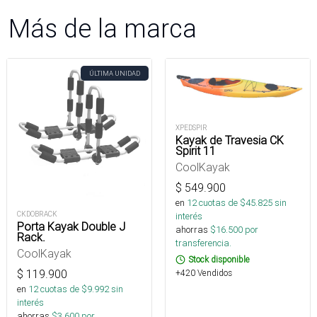
Más de la marca
ÚLTIMA UNIDAD
XPEDSPIR
Kayak de Travesia CK
Spirit 11
CoolKayak
$
549.900
en
12
cuotas de $
45.825
sin
CKDOBRACK
interés
Porta Kayak Double J
ahorras
$
16.500
por
Rack.
transferencia.
CoolKayak
Stock disponible
$
119.900
+420 Vendidos
en
12
cuotas de $
9.992
sin
interés
ahorras
$
3.600
por