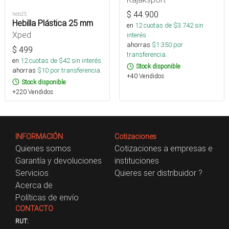
$
44.900
heb25
Hebilla Plástica 25 mm
en
12
cuotas de $
3.742
sin
Xped
interés
ahorras
$
1.350
por
$
499
transferencia.
en
12
cuotas de $
42
sin interés
Stock disponible
ahorras
$
10
por transferencia.
+40 Vendidos
Stock disponible
+220 Vendidos
INFORMACIÓN
Cotizaciones
Quienes somos
Cotizaciones a empresas e
Garantía y devoluciones
instituciones
Servicios
Quieres ser distribuidor ?
Acerca de
Políticas de envío
CONTACTO
RUT: