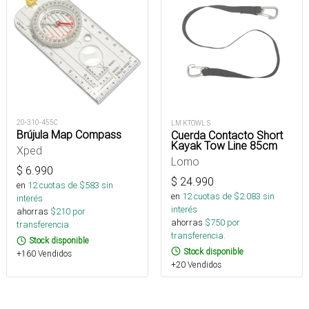
20-310-455C
LM KTOWL S
Brújula Map Compass
Cuerda Contacto Short
Kayak Tow Line 85cm
Xped
Lomo
$
6.990
$
24.990
en
12
cuotas de $
583
sin
en
12
cuotas de $
2.083
sin
interés
interés
ahorras
$
210
por
ahorras
$
750
por
transferencia.
transferencia.
Stock disponible
Stock disponible
+160 Vendidos
+20 Vendidos