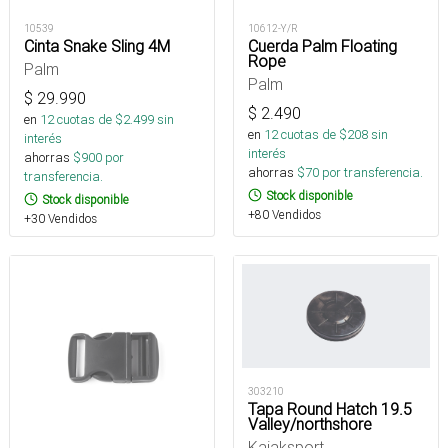
10539
10612-Y/R
Cinta Snake Sling 4M
Cuerda Palm Floating
Rope
Palm
Palm
$
29.990
$
2.490
en
12
cuotas de $
2.499
sin
en
12
cuotas de $
208
sin
interés
interés
ahorras
$
900
por
ahorras
$
70
por transferencia.
transferencia.
Stock disponible
Stock disponible
+80 Vendidos
+30 Vendidos
303210
Tapa Round Hatch 19.5
Valley/northshore
Kajaksport