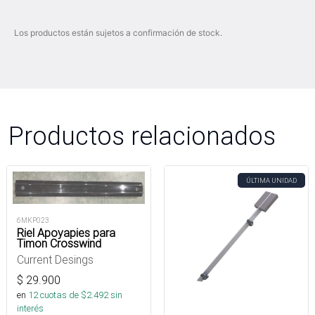
Los productos están sujetos a confirmación de stock.
Productos relacionados
ÚLTIMA UNIDAD
6MKP023
Riel Apoyapies para
Timon Crosswind
Current Desings
$
29.900
en
12
cuotas de $
2.492
sin
interés