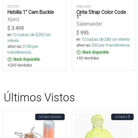
RD1CSH
WBR-GRN
Hebilla 1” Cam Buckle
Cinta Strap Color Code
1"
Xped
Salamander
$
3.499
$
995
en
12
cuotas de $
292
sin
en
12
cuotas de $
83
sin interés
interés
ahorras
$
30
por transferencia.
ahorras
$
100
por
transferencia.
Stock disponible
+30 Vendidos
Stock disponible
+230 Vendidos
Últimos Vistos
3
ÚLTIMA UNIDAD
ÚLTIMAS