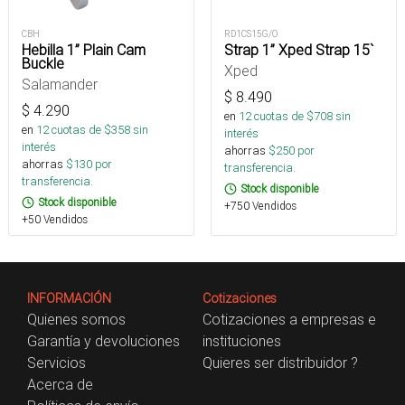
CBH
RD1CS15G/O
Hebilla 1” Plain Cam
Strap 1” Xped Strap 15`
Buckle
Xped
Salamander
$
8.490
$
4.290
en
12
cuotas de $
708
sin
en
12
cuotas de $
358
sin
interés
interés
ahorras
$
250
por
ahorras
$
130
por
transferencia.
transferencia.
Stock disponible
Stock disponible
+750 Vendidos
+50 Vendidos
INFORMACIÓN
Cotizaciones
Quienes somos
Cotizaciones a empresas e
Garantía y devoluciones
instituciones
Servicios
Quieres ser distribuidor ?
Acerca de