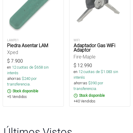
LAMP01
WIFI
Piedra Asentar LAM
Adaptador Gas WiFi
Adaptor
Xped
Fire-Maple
$
7.900
$
12.990
en
12
cuotas de $
658
sin
en
12
cuotas de $
1.083
sin
interés
interés
ahorras
$
240
por
ahorras
$
390
por
transferencia.
transferencia.
Stock disponible
Stock disponible
+5 Vendidos
+40 Vendidos
Últimos Vistos