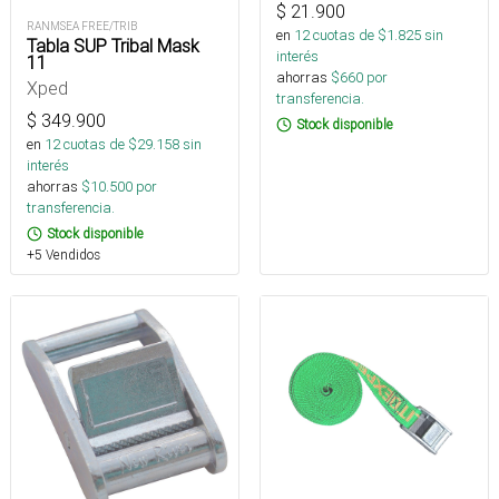
$
21.900
RANMSEA FREE/TRIB
en
12
cuotas de $
1.825
sin
Tabla SUP Tribal Mask
interés
11
ahorras
$
660
por
Xped
transferencia.
$
349.900
Stock disponible
en
12
cuotas de $
29.158
sin
interés
ahorras
$
10.500
por
transferencia.
Stock disponible
+5 Vendidos