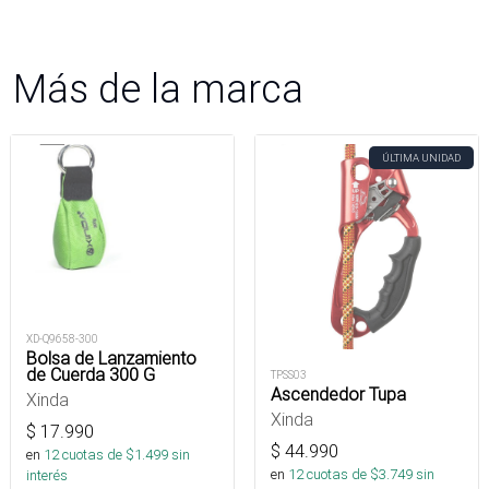
Más de la marca
ÚLTIMA UNIDAD
XD-Q9658-300
Bolsa de Lanzamiento
de Cuerda 300 G
TPSS03
Ascendedor Tupa
Xinda
Xinda
$
17.990
$
44.990
en
12
cuotas de $
1.499
sin
en
12
cuotas de $
3.749
sin
interés