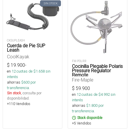
SIN STOCK
CKSUPLEASH
Cuerda de Pie SUP
Leash
CoolKayak
FM-POLRR
$
19.900
-
Cocinilla Plegable Polaris
Pressure Regulator
en
12
cuotas de $
1.658
sin
Remote
interés
Fire-Maple
ahorras
$
600
por
transferencia.
$
59.900
Sin stock
, consulta por
en
12
cuotas de $
4.992
sin
disponibilidad.
interés
+110 Vendidos
ahorras
$
1.800
por
transferencia.
Stock disponible
+5 Vendidos