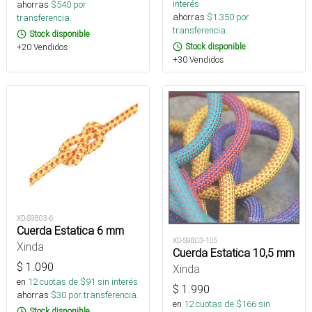
interés
ahorras
$
540
por
ahorras
$
1.350
por
transferencia.
transferencia.
Stock disponible
Stock disponible
+20 Vendidos
+30 Vendidos
XD-S9803-6
Cuerda Estatica 6 mm
XD-S9803-105
Xinda
Cuerda Estatica 10,5 mm
$
1.090
Xinda
en
12
cuotas de $
91
sin interés
$
1.990
ahorras
$
30
por transferencia.
en
12
cuotas de $
166
sin
Stock disponible