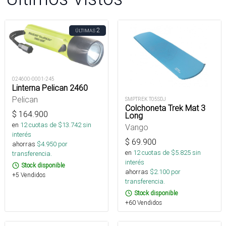
2
ÚLTIMAS
024600-0001-245
Linterna Pelican 2460
Pelican
SMPTREK T05SDJ
Colchoneta Trek Mat 3
$
164.900
Long
en
12
cuotas de $
13.742
sin
Vango
interés
$
69.900
ahorras
$
4.950
por
en
12
cuotas de $
5.825
sin
transferencia.
interés
Stock disponible
ahorras
$
2.100
por
+5 Vendidos
transferencia.
Stock disponible
+60 Vendidos