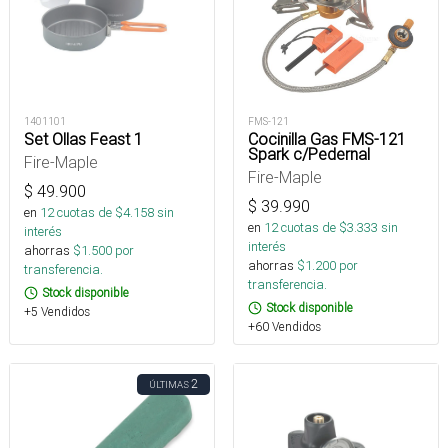
1401101
FMS-121
Set Ollas Feast 1
Cocinilla Gas FMS-121
Spark c/Pedernal
Fire-Maple
Fire-Maple
$
49.900
$
39.990
en
12
cuotas de $
4.158
sin
en
12
cuotas de $
3.333
sin
interés
interés
ahorras
$
1.500
por
ahorras
$
1.200
por
transferencia.
transferencia.
Stock disponible
Stock disponible
+5 Vendidos
+60 Vendidos
2
ÚLTIMAS