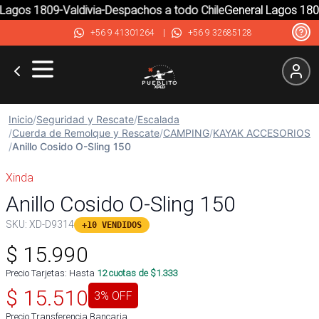
agos 1809-Valdivia-Despachos a todo Chile
General Lagos 1809-
+56 9 41301264
|
+56 9 32685128
Inicio
/
Seguridad y Rescate
/
Escalada
/
Cuerda de Remolque y Rescate
/
CAMPING
/
KAYAK ACCESORIOS
/
Anillo Cosido O-Sling 150
Xinda
Anillo Cosido O-Sling 150
SKU:
XD-D9314
+10 VENDIDOS
$
15.990
Precio Tarjetas: Hasta
12
cuotas de $
1.333
$
15.510
3
% OFF
Precio Transferencia Bancaria