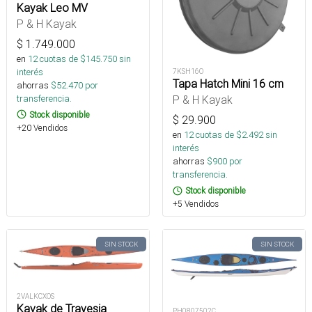
Kayak Leo MV
P & H Kayak
$
1.749.000
en
12
cuotas de $
145.750
sin
interés
7KSH16O
Tapa Hatch Mini 16 cm
ahorras
$
52.470
por
transferencia.
P & H Kayak
Stock disponible
$
29.900
+20 Vendidos
en
12
cuotas de $
2.492
sin
interés
ahorras
$
900
por
transferencia.
Stock disponible
+5 Vendidos
SIN STOCK
SIN STOCK
2VALKCXOS
Kayak de Travesia
PH0807502C