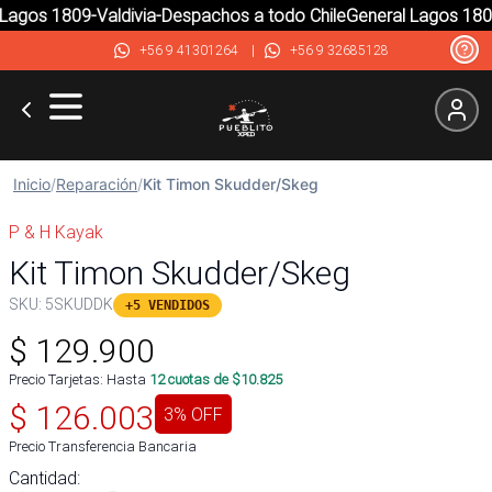
agos 1809-Valdivia-Despachos a todo Chile
General Lagos 1809-
+56 9 41301264
|
+56 9 32685128
Inicio
/
Reparación
/
Kit Timon Skudder/Skeg
P & H Kayak
Kit Timon Skudder/Skeg
SKU:
5SKUDDK
+5 VENDIDOS
$
129.900
Precio Tarjetas: Hasta
12
cuotas de $
10.825
$
126.003
3
% OFF
Precio Transferencia Bancaria
Cantidad: