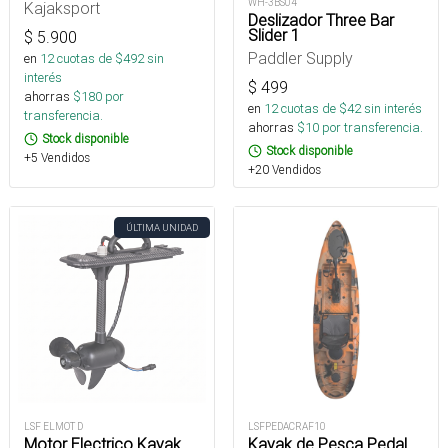
WH-3BS04
Kajaksport
Deslizador Three Bar
Slider 1
$
5.900
Paddler Supply
en
12
cuotas de $
492
sin
interés
$
499
ahorras
$
180
por
en
12
cuotas de $
42
sin interés
transferencia.
ahorras
$
10
por transferencia.
Stock disponible
Stock disponible
+5 Vendidos
+20 Vendidos
ÚLTIMA UNIDAD
LSF ELMOT D
LSFPEDACRAF10
Motor Electrico Kayak
Kayak de Pesca Pedal