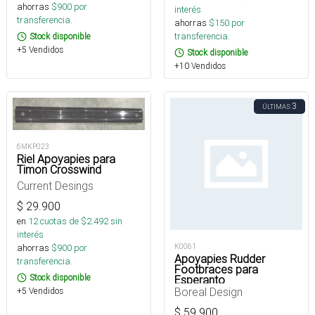
ahorras
$
900
por
interés
transferencia.
ahorras
$
150
por
transferencia.
Stock disponible
+5 Vendidos
Stock disponible
+10 Vendidos
3
ÚLTIMAS
6MKP023
Riel Apoyapies para
Timon Crosswind
Current Desings
$
29.900
en
12
cuotas de $
2.492
sin
interés
ahorras
$
900
por
K0061
Apoyapies Rudder
transferencia.
Footbraces para
Stock disponible
Esperanto
Boreal Design
+5 Vendidos
$
59.900