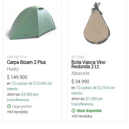
CAM1H0-7714
25-77805
Carpa Bizam 2 Plus
Bota Vasca Vino
Redonda 2 Lt.
Husky
Albacete
$
149.900
$
34.990
en
12
cuotas de $
12.492
sin
en
12
cuotas de $
2.916
sin
interés
interés
ahorras
$
4.500
por
ahorras
$
1.050
por
transferencia.
transferencia.
Llega pronto!
Stock disponible
+90 Vendidos
+50 Vendidos