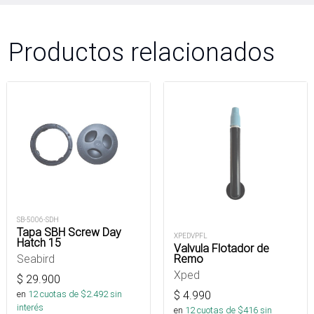
Productos relacionados
SB-5006-SDH
Tapa SBH Screw Day
XPEDVPFL
Hatch 15
Valvula Flotador de
Remo
Seabird
Xped
$
29.900
$
4.990
en
12
cuotas de $
2.492
sin
interés
en
12
cuotas de $
416
sin