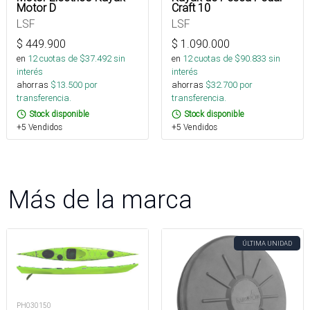
Motor D
Craft 10
LSF
LSF
$
449.900
$
1.090.000
en
12
cuotas de $
37.492
sin
en
12
cuotas de $
90.833
sin
interés
interés
ahorras
$
13.500
por
ahorras
$
32.700
por
transferencia.
transferencia.
Stock disponible
Stock disponible
+5 Vendidos
+5 Vendidos
Más de la marca
ÚLTIMA UNIDAD
PH030150