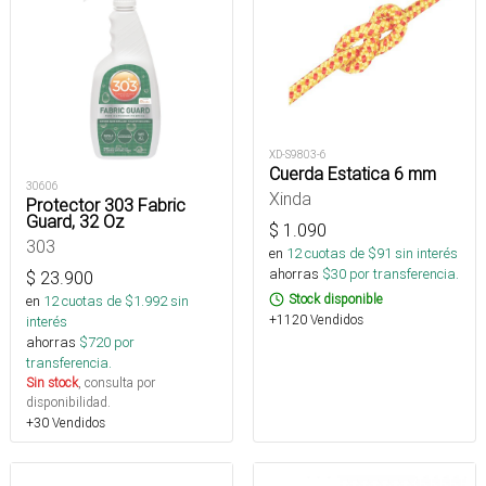
XD-S9803-6
Cuerda Estatica 6 mm
30606
Xinda
Protector 303 Fabric
Guard, 32 Oz
$
1.090
303
en
12
cuotas de $
91
sin interés
ahorras
$
30
por transferencia.
$
23.900
Stock disponible
en
12
cuotas de $
1.992
sin
+1120 Vendidos
interés
ahorras
$
720
por
transferencia.
Sin stock
, consulta por
disponibilidad.
+30 Vendidos