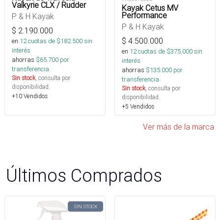
Valkyrie CLX / Rudder
Kayak Cetus MV
Performance
P & H Kayak
P & H Kayak
$
2.190.000
$
4.500.000
en
12
cuotas de $
182.500
sin
interés
en
12
cuotas de $
375.000
sin
ahorras
$
65.700
por
interés
transferencia.
ahorras
$
135.000
por
Sin stock
, consulta por
transferencia.
disponibilidad.
Sin stock
, consulta por
+10 Vendidos
disponibilidad.
+5 Vendidos
Ver más de la marca
Últimos Comprados
SIN STOCK